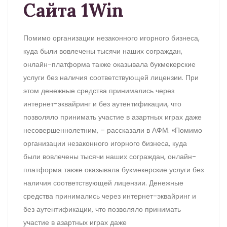
Сайта 1Win
Помимо организации незаконного игорного бизнеса,
куда были вовлечены тысячи наших сограждан,
онлайн-платформа также оказывала букмекерские
услуги без наличия соответствующей лицензии. При
этом денежные средства принимались через
интернет-эквайринг и без аутентификации, что
позволяло принимать участие в азартных играх даже
несовершеннолетним, – рассказали в АФМ. «Помимо
организации незаконного игорного бизнеса, куда
были вовлечены тысячи наших сограждан, онлайн-
платформа также оказывала букмекерские услуги без
наличия соответствующей лицензии. Денежные
средства принимались через интернет-эквайринг и
без аутентификации, что позволяло принимать
участие в азартных играх даже