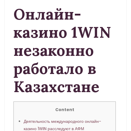
Онлайн-
казино 1WIN
незаконно
работало в
Казахстане
Content
Деятельность международного онлайн-
казино 1WIN расследуют в АФМ