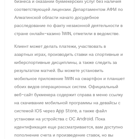
бизнеса и оказании букмекерских услуг без наличия
соответствующей лицензии. Департаментом АФМ по
Алматинской области начато досудебное
расследование по факту незаконной деятельности в
стране онлайн-казино 1WIN, отметили в ведомстве.
Клиент может делать платежи, участвовать в
азартных играх, производить ставки на спортивные и
киберспортивные дисциплины, а также следить за
результатом матчей. Вы можете установить
мобильное приложение 1WIN на смартфон и планшет
обоих видов операционных систем. Официальный
веб-сайт букмекера содержит справа в меню ссылку
на скачивание мобильной программы на девайсы с
системой IOS через App Store, а также файл
установки на устройства с ОС Android. Пока
идентификация еще рассматривается, вам доступно
пополнение счета и произведение ставок, но вы