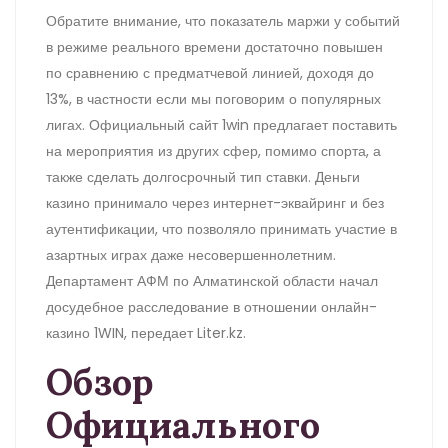
Обратите внимание, что показатель маржи у событий
в режиме реального времени достаточно повышен
по сравнению с предматчевой линией, доходя до
13%, в частности если мы поговорим о популярных
лигах. Официальный сайт 1win предлагает поставить
на мероприятия из других сфер, помимо спорта, а
также сделать долгосрочный тип ставки. Деньги
казино принимало через интернет-эквайринг и без
аутентификации, что позволяло принимать участие в
азартных играх даже несовершеннолетним.
Департамент АФМ по Алматинской области начал
досудебное расследование в отношении онлайн-
казино 1WIN, передает Liter.kz.
Обзор
Официального