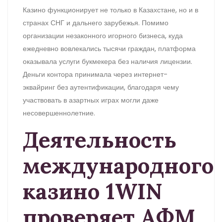
Казино функционирует не только в Казахстане, но и в
странах СНГ и дальнего зарубежья. Помимо
организации незаконного игорного бизнеса, куда
ежедневно вовлекались тысячи граждан, платформа
оказывала услуги букмекера без наличия лицензии.
Деньги контора принимала через интернет-
эквайринг без аутентификации, благодаря чему
участвовать в азартных играх могли даже
несовершеннолетние.
Деятельность
международного
казино 1WIN
проверяет АФМ