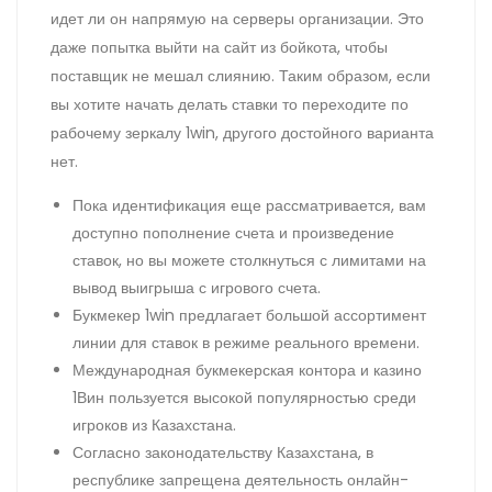
идет ли он напрямую на серверы организации. Это
даже попытка выйти на сайт из бойкота, чтобы
поставщик не мешал слиянию. Таким образом, если
вы хотите начать делать ставки то переходите по
рабочему зеркалу 1win, другого достойного варианта
нет.
Пока идентификация еще рассматривается, вам
доступно пополнение счета и произведение
ставок, но вы можете столкнуться с лимитами на
вывод выигрыша с игрового счета.
Букмекер 1win предлагает большой ассортимент
линии для ставок в режиме реального времени.
Международная букмекерская контора и казино
1Вин пользуется высокой популярностью среди
игроков из Казахстана.
Согласно законодательству Казахстана, в
республике запрещена деятельность онлайн-