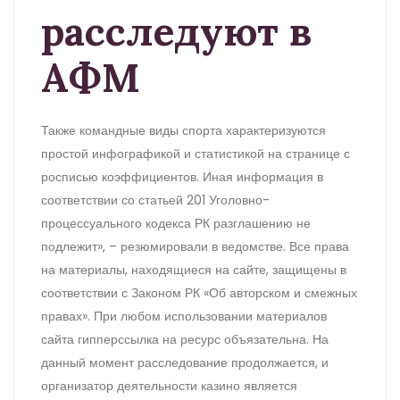
расследуют в
АФМ
Также командные виды спорта характеризуются
простой инфографикой и статистикой на странице с
росписью коэффициентов. Иная информация в
соответствии со статьей 201 Уголовно-
процессуального кодекса РК разглашению не
подлежит», – резюмировали в ведомстве. Все права
на материалы, находящиеся на сайте, защищены в
соответствии с Законом РК «Об авторском и смежных
правах». При любом использовании материалов
сайта гипперссылка на ресурс объязательна. На
данный момент расследование продолжается, и
организатор деятельности казино является