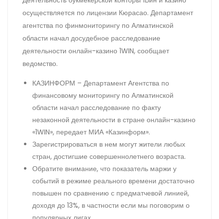
Деятельность букмекерской конторы 1Вин и казино
осуществляется по лицензии Кюрасао. Департамент
агентства по финмониторингу по Алматинской
области начал досудебное расследование
деятельности онлайн-казино 1WIN, сообщает
ведомство.
КАЗИНФОРМ – Департамент Агентства по
финансовому мониторингу по Алматинской
области начал расследование по факту
незаконной деятельности в стране онлайн-казино
«1WIN», передает МИА «Казинформ».
Зарегистрироваться в нем могут жители любых
стран, достигшие совершеннолетнего возраста.
Обратите внимание, что показатель маржи у
событий в режиме реального времени достаточно
повышен по сравнению с предматчевой линией,
доходя до 13%, в частности если мы поговорим о
популярных лигах.