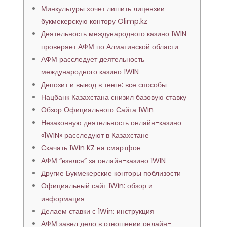
Минкультуры хочет лишить лицензии
букмекерскую контору Olimp.kz
Деятельность международного казино 1WIN
проверяет АФМ по Алматинской области
АФМ расследует деятельность
международного казино 1WIN
Депозит и вывод в тенге: все способы
Нацбанк Казахстана снизил базовую ставку
Обзор Официального Сайта 1Win
Незаконную деятельность онлайн-казино
«1WIN» расследуют в Казахстане
Скачать 1Win KZ на смартфон
АФМ “взялся” за онлайн-казино 1WIN
Другие Букмекерские конторы поблизости
Официальный сайт 1Win: обзор и
информация
Делаем ставки с 1Win: инструкция
АФМ завел дело в отношении онлайн-