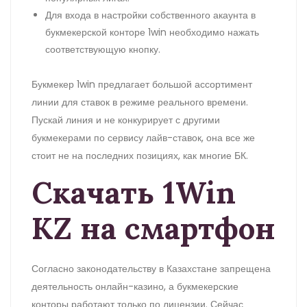
Для входа в настройки собственного акаунта в
букмекерской конторе 1win необходимо нажать
соответствующую кнопку.
Букмекер 1win предлагает большой ассортимент
линии для ставок в режиме реального времени.
Пускай линия и не конкурирует с другими
букмекерами по сервису лайв-ставок, она все же
стоит не на последних позициях, как многие БК.
Скачать 1Win
KZ на смартфон
Согласно законодательству в Казахстане запрещена
деятельность онлайн-казино, а букмекерские
конторы работают только по лицензии. Сейчас