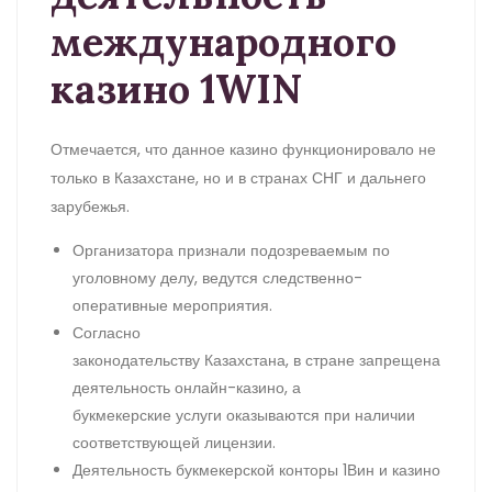
международного
казино 1WIN
Отмечается, что данное казино функционировало не
только в Казахстане, но и в странах СНГ и дальнего
зарубежья.
Организатора признали подозреваемым по
уголовному делу, ведутся следственно-
оперативные мероприятия.
Согласно
законодательству Казахстана, в стране запрещена
деятельность онлайн-казино, а
букмекерские услуги оказываются при наличии
соответствующей лицензии.
Деятельность букмекерской конторы 1Вин и казино