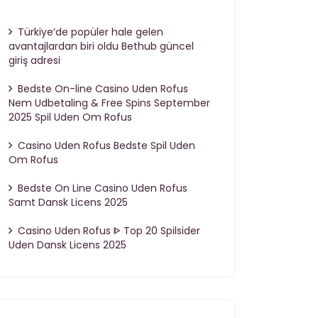
Türkiye’de popüler hale gelen
avantajlardan biri oldu Bethub güncel
giriş adresi
Bedste On-line Casino Uden Rofus
Nem Udbetaling & Free Spins September
2025 Spil Uden Om Rofus
Casino Uden Rofus Bedste Spil Uden
Om Rofus
Bedste On Line Casino Uden Rofus
Samt Dansk Licens 2025
Casino Uden Rofus ᐈ Top 20 Spilsider
Uden Dansk Licens 2025