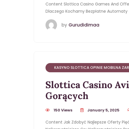
Content Slottica Casino Games And Offer
Dlaczego Kochamy Bezpłatne Automaty 
by
Gurudidimaa
KASYNO SLOTTICA OPINIE MOBILNA ZAR
Slottica Casino A
Gorących
150 Views
January 5, 2025
Content Jak Zdobyć Najlepsze Oferty Pię