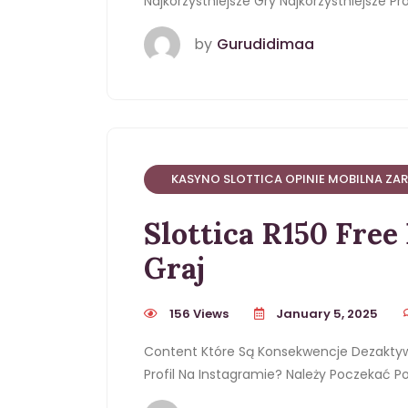
Najkorzystniejsze Gry Najkorzystniejsze P
by
Gurudidimaa
KASYNO SLOTTICA OPINIE MOBILNA ZAR
Slottica R150 Fre
Graj
156 Views
January 5, 2025
Content Które Są Konsekwencje Dezakty
Profil Na Instagramie? Należy Poczekać 