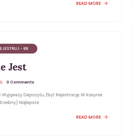
READ MORE
EJESTRUJ - 88
e Jest
0
Comments
 Wyjąwszy Depozytu Zbyt Rejestrację W Kasynie
trzebny) Najlepsze
READ MORE