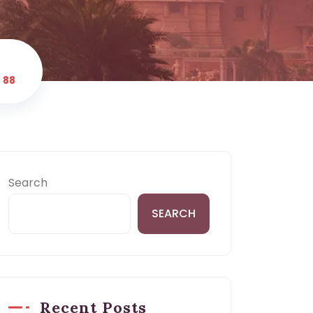
 88
Search
SEARCH
Recent Posts