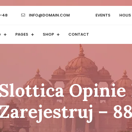
-48
INFO@DOMAIN.COM
EVENTS
HOLIS
G
PAGES
SHOP
CONTACT
Slottica Opinie
Zarejestruj – 8