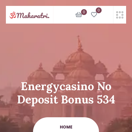
Skip
0
to
0
content
Energycasino No
Deposit Bonus 534
HOME