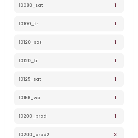
1
10080_sat
1
10100_tr
1
10120_sat
1
10120_tr
1
10125_sat
1
10156_wa
1
10200_prod
3
10200_prod2