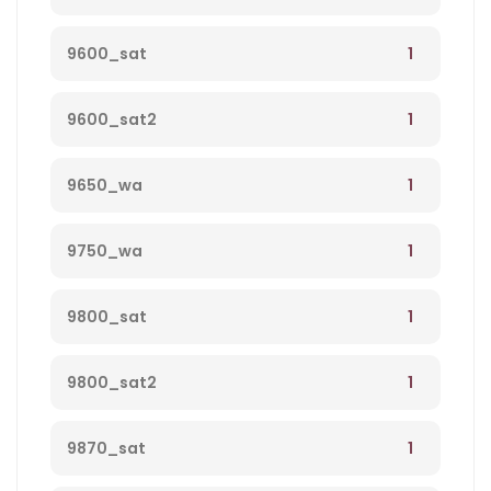
1
9600_sat
1
9600_sat2
1
9650_wa
1
9750_wa
1
9800_sat
1
9800_sat2
1
9870_sat