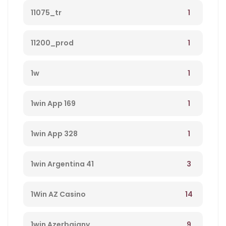
1
11075_tr
1
11200_prod
1
1w
1
1win App 169
1
1win App 328
3
1win Argentina 41
14
1Win AZ Casino
9
1win Azerbajany