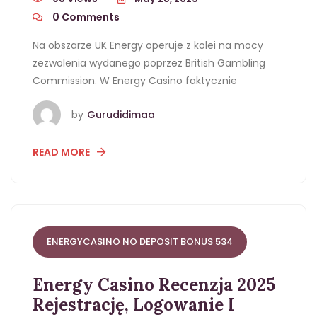
0
Comments
Na obszarze UK Energy operuje z kolei na mocy
zezwolenia wydanego poprzez British Gambling
Commission. W Energy Casino faktycznie
by
Gurudidimaa
READ MORE
ENERGYCASINO NO DEPOSIT BONUS 534
Energy Casino Recenzja 2025
Rejestrację, Logowanie I