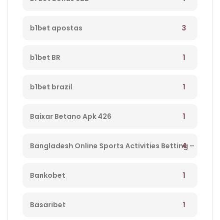
3
b1bet apostas
1
b1bet BR
1
b1bet brazil
1
Baixar Betano Apk 426
4
Bangladesh Online Sports Activities Betting –
379
1
Bankobet
1
Basaribet