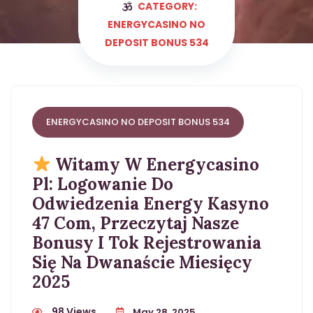
CATEGORY:
ENERGYCASINO NO
DEPOSIT BONUS 534
ENERGYCASINO NO DEPOSIT BONUS 534
Witamy W Energycasino
Pl: Logowanie Do
Odwiedzenia Energy Kasyno
47 Com, Przeczytaj Nasze
Bonusy I Tok Rejestrowania
Się Na Dwanaście Miesięcy
2025
98 Views
May 28, 2025