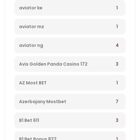
1
aviator ke
1
aviator mz
4
aviator ng
3
Avis Golden Panda Casino 172
1
AZ Most BET
7
Azerbajany Mostbet
3
B1 Bet 611
1
B1 Bet Bonus 822