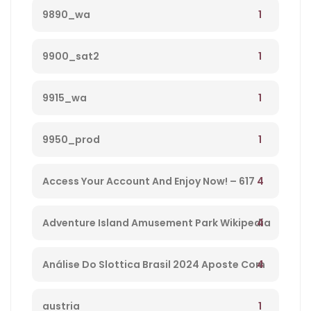
1
9890_wa
1
9900_sat2
1
9915_wa
1
9950_prod
4
Access Your Account And Enjoy Now! – 617
4
Adventure Island Amusement Park Wikipedia
– 234
4
Análise Do Slottica Brasil 2024 Aposte Com
Bônus Hoje! – 647
1
austria