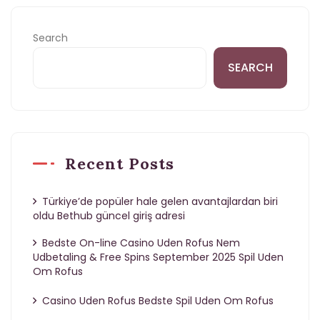
Search
SEARCH
Recent Posts
Türkiye’de popüler hale gelen avantajlardan biri
oldu Bethub güncel giriş adresi
Bedste On-line Casino Uden Rofus Nem
Udbetaling & Free Spins September 2025 Spil Uden
Om Rofus
Casino Uden Rofus Bedste Spil Uden Om Rofus