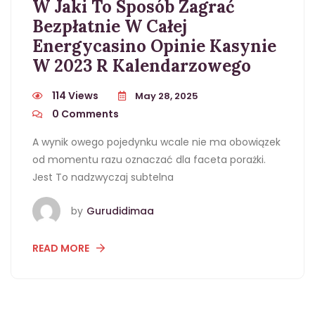
W Jaki To Sposób Zagrać
Bezpłatnie W Całej
Energycasino Opinie Kasynie
W 2023 R Kalendarzowego
114 Views
May 28, 2025
0
Comments
A wynik owego pojedynku wcale nie ma obowiązek
od momentu razu oznaczać dla faceta porażki.
Jest To nadzwyczaj subtelna
by
Gurudidimaa
READ MORE