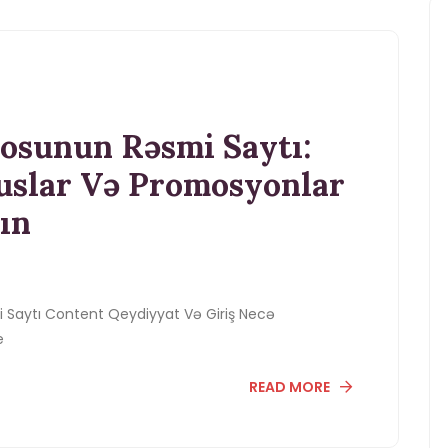
nosunun Rəsmi Saytı:
uslar Və Promosyonlar
ın
 Saytı Content Qeydiyyat Və Giriş Necə
e
READ MORE