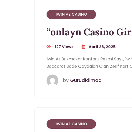
1WIN AZ CASINO
“onlayn Casino Gi
127 Views
April 28, 2025
1win Az Bukmeker Kontoru Rəsmi Sayt, 1wi
Baccarat Sadə Qaydaları Olan Zərif Kart
by
Gurudidimaa
1WIN AZ CASINO