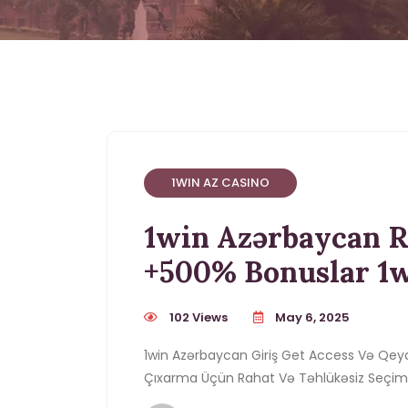
1WIN AZ CASINO
1win Azərbaycan R
+500% Bonuslar 1w
102 Views
May 6, 2025
1win Azərbaycan Giriş Get Access Və Qeyd
Çıxarma Üçün Rahat Və Təhlükəsiz Seçim