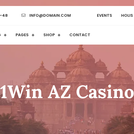
-48
INFO@DOMAIN.COM
EVENTS
HOLIS
G
PAGES
SHOP
CONTACT
1Win AZ Casin