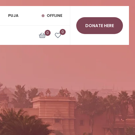
PUJA
OFFLINE
DONATE HERE
0
0
o