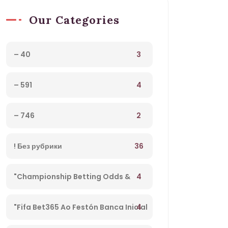
Our Categories
3
– 40
4
– 591
2
– 746
36
! Без рубрики
4
"Championship Betting Odds &
Fixtures, Football England – 27
4
"Fifa Bet365 Ao Festón Banca Inicial