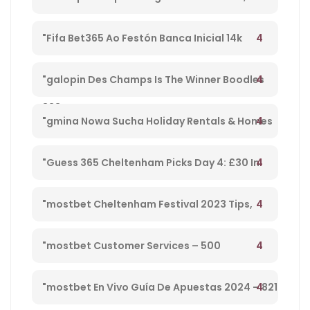
Football England – 27
4
"Fifa Bet365 Ao Festón Banca Inicial 14k
Playpix #mostbet 25 05 23 Vamos Forrar!" –
4
"galopin Des Champs Is The Winner Boodles
833
Cheltenham Platinum Cup 2023 – 962
4
"gmina Nowa Sucha Holiday Rentals & Homes
Masovian Voivodeship, Poland" – 330
4
"Guess 365 Cheltenham Picks Day 4: £30 In
Free Bets Code 'tsport' – 865
4
"mostbet Cheltenham Festival 2023 Tips,
Preview, Bog & Nrnb – 1
4
"mostbet Customer Services – 500
4
"mostbet En Vivo Guía De Apuestas 2024 – 821