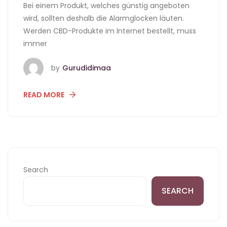
Bei einem Produkt, welches günstig angeboten
wird, sollten deshalb die Alarmglocken läuten.
Werden CBD-Produkte im Internet bestellt, muss
immer
by
Gurudidimaa
READ MORE
Search
SEARCH