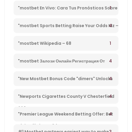
1
"mostbet En Vivo: Cara Tus Pronósticos Sobre
Directo Y Disfruta De Su Streaming" – 203
4
"mostbet Sports Betting Raise Your Odds Mz –
78
1
"mostbet Wikipedia – 68
4
"mostbet Залози Онлайн Регистрация От
България И Бонус Оферти" – 792
4
"New Mostbet Bonus Code "dimers" Unlocks
$1k+ Copa America Bonus For Soccer Betting –
4
"Newports Cigarettes County V Chesterfield
660
League Two Tv Channel, Live Steady Stream,
4
"Premier League Weekend Betting Offer: Bet
Kick-off Time – 34
£10 And Get £30 In Free Gambling Bets With
3
#1 Mostbet partners easiest way to make