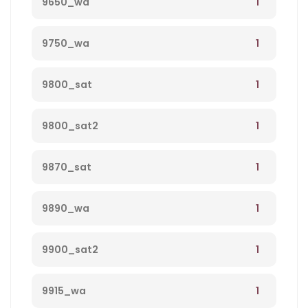
1
9650_wa
1
9750_wa
1
9800_sat
1
9800_sat2
1
9870_sat
1
9890_wa
1
9900_sat2
1
9915_wa