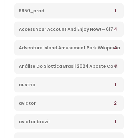
1
9950_prod
4
Access Your Account And Enjoy Now! – 617
4
Adventure Island Amusement Park Wikipedia
– 234
4
Análise Do Slottica Brasil 2024 Aposte Com
Bônus Hoje! – 647
1
austria
2
aviator
1
aviator brazil