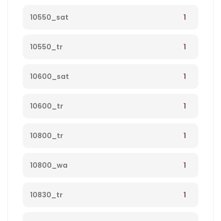
1
10550_sat
1
10550_tr
1
10600_sat
1
10600_tr
1
10800_tr
1
10800_wa
1
10830_tr