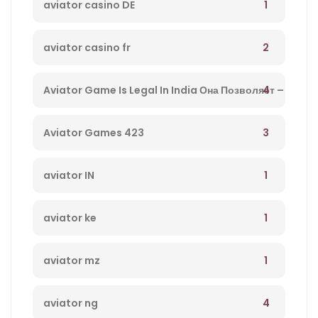
1
aviator casino DE
2
aviator casino fr
4
Aviator Game Is Legal In India Она Позволяет –
687
3
Aviator Games 423
1
aviator IN
1
aviator ke
1
aviator mz
4
aviator ng