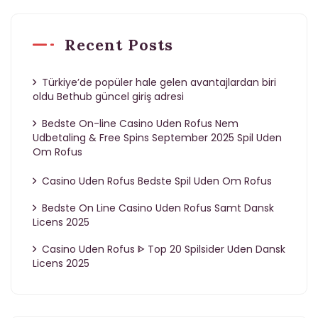
Recent Posts
Türkiye’de popüler hale gelen avantajlardan biri
oldu Bethub güncel giriş adresi
Bedste On-line Casino Uden Rofus Nem
Udbetaling & Free Spins September 2025 Spil Uden
Om Rofus
Casino Uden Rofus Bedste Spil Uden Om Rofus
Bedste On Line Casino Uden Rofus Samt Dansk
Licens 2025
Casino Uden Rofus ᐈ Top 20 Spilsider Uden Dansk
Licens 2025