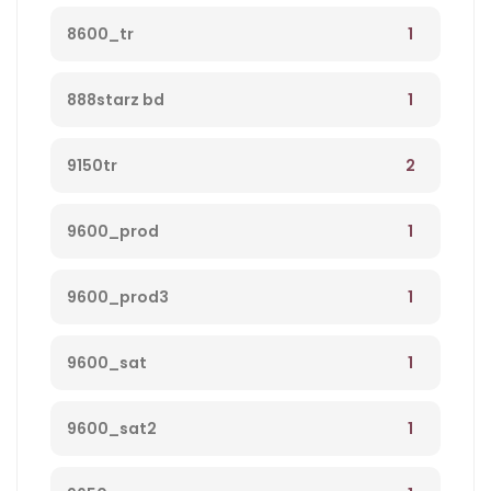
1
8600_tr
1
888starz bd
2
9150tr
1
9600_prod
1
9600_prod3
1
9600_sat
1
9600_sat2