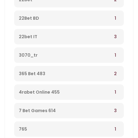
1
22Bet BD
3
22bet IT
1
3070_tr
2
365 Bet 483
1
4rabet Online 455
3
7 Bet Games 614
1
765