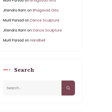
Murli Parsad
on
Bhagavad Gita
Jitendra Ram
on
Bhagavad Gita
Murli Parsad
on
Dance Sculpture
Jitendra Ram
on
Dance Sculpture
Murli Parsad
on
Handbell
Search