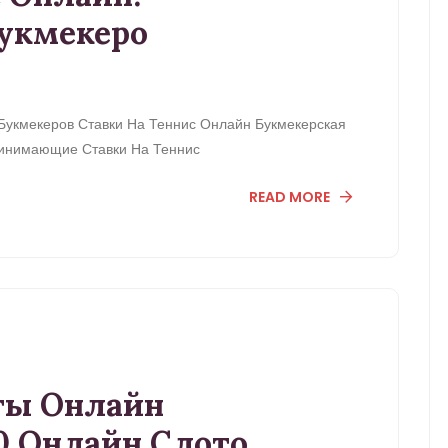
укмекеро
Букмекеров Ставки На Теннис Онлайн Букмекерская
инимающие Ставки На Теннис
READ MORE
ты Онлайн
0 Онлайн Слото