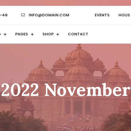
-48
INFO@DOMAIN.COM
EVENTS
HOLIS
G
PAGES
SHOP
CONTACT
2022 November