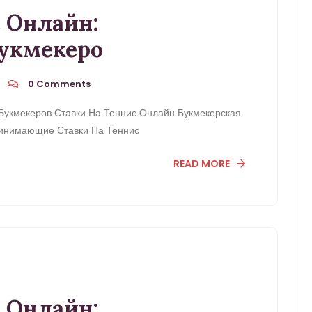
 Онлайн:
укмекеро
0
Comments
Букмекеров Ставки На Теннис Онлайн Букмекерская
инимающие Ставки На Теннис
READ MORE
 Онлайн: