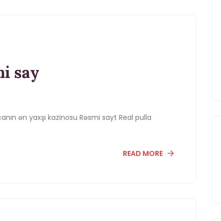
i say
nın ən yaxşı kazinosu Rəsmi sayt Real pulla
READ MORE