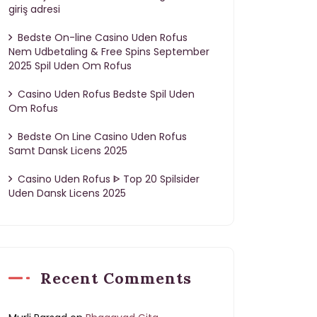
giriş adresi
Bedste On-line Casino Uden Rofus
Nem Udbetaling & Free Spins September
2025 Spil Uden Om Rofus
Casino Uden Rofus Bedste Spil Uden
Om Rofus
Bedste On Line Casino Uden Rofus
Samt Dansk Licens 2025
Casino Uden Rofus ᐈ Top 20 Spilsider
Uden Dansk Licens 2025
Recent Comments