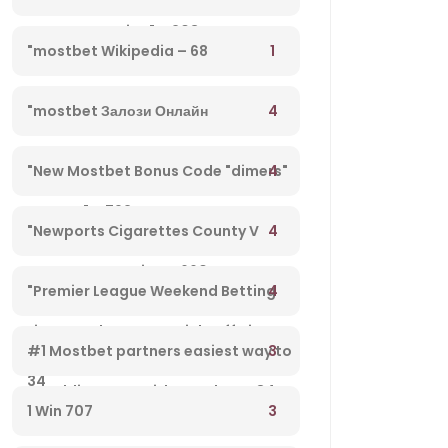
De Su Streaming" – 203
Odds Mz – 78
1
"mostbet Wikipedia – 68
4
"mostbet Залози Онлайн
Регистрация От България И Бонус
4
"New Mostbet Bonus Code "dimers"
Оферти" – 792
Unlocks $1k+ Copa America Bonus
4
"Newports Cigarettes County V
For Soccer Betting – 660
Chesterfield League Two Tv Channel,
4
"Premier League Weekend Betting
Live Steady Stream, Kick-off Time –
Offer: Bet £10 And Get £30 In Free
3
#1 Mostbet partners easiest way to
34
Gambling Bets With Mostbet – 84
make money from player 584
3
1 Win 707