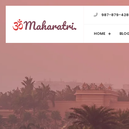
Skip
to
987-879-428
content
HOME
BLO