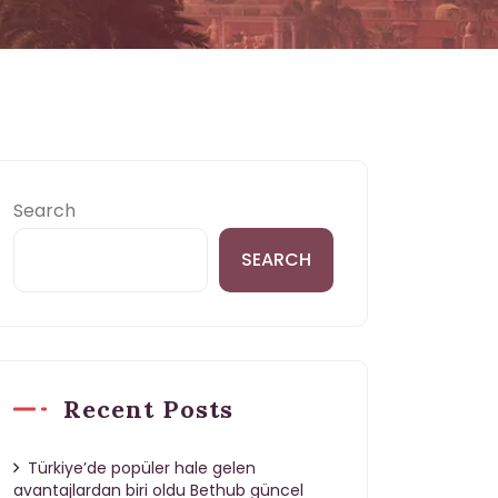
Search
SEARCH
Recent Posts
Türkiye’de popüler hale gelen
avantajlardan biri oldu Bethub güncel