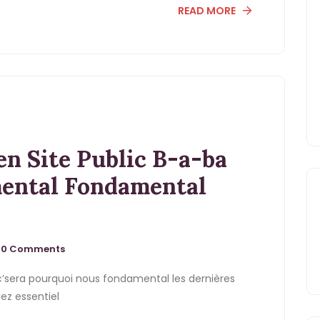
READ MORE
 Site Public B-a-ba
mental Fondamental
0
Comments
 c’sera pourquoi nous fondamental les dernières
ez essentiel