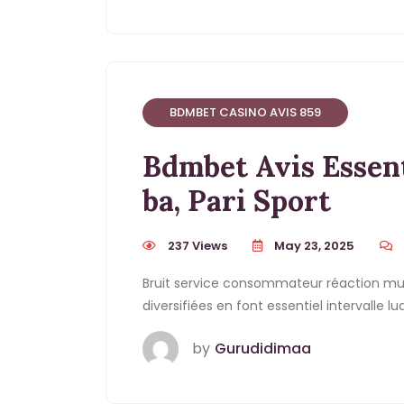
BDMBET CASINO AVIS 859
Bdmbet Avis Essent
ba, Pari Sport
237 Views
May 23, 2025
Bruit service consommateur réaction m
diversifiées en font essentiel intervalle lu
by
Gurudidimaa