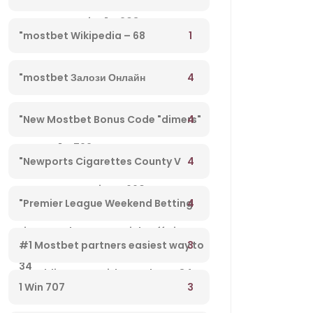
De Su Streaming" – 203
Odds Mz – 78
1
"mostbet Wikipedia – 68
4
"mostbet Залози Онлайн
Регистрация От България И Бонус
4
"New Mostbet Bonus Code "dimers"
Оферти" – 792
Unlocks $1k+ Copa America Bonus
4
"Newports Cigarettes County V
For Soccer Betting – 660
Chesterfield League Two Tv Channel,
4
"Premier League Weekend Betting
Live Steady Stream, Kick-off Time –
Offer: Bet £10 And Get £30 In Free
3
#1 Mostbet partners easiest way to
34
Gambling Bets With Mostbet – 84
make money from player 584
3
1 Win 707