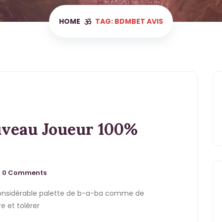
HOME
TAG: BDMBET AVIS
uveau Joueur 100%
0
Comments
 considérable palette de b-a-ba comme de
re et tolérer