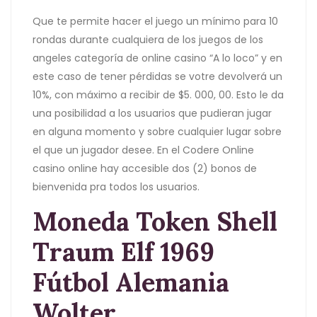
Que te permite hacer el juego un mínimo para 10
rondas durante cualquiera de los juegos de los
angeles categoría de online casino “A lo loco” y en
este caso de tener pérdidas se votre devolverá un
10%, con máximo a recibir de $5. 000, 00. Esto le da
una posibilidad a los usuarios que pudieran jugar
en alguna momento y sobre cualquier lugar sobre
el que un jugador desee. En el Codere Online
casino online hay accesible dos (2) bonos de
bienvenida pra todos los usuarios.
Moneda Token Shell
Traum Elf 1969
Fútbol Alemania
Wolter