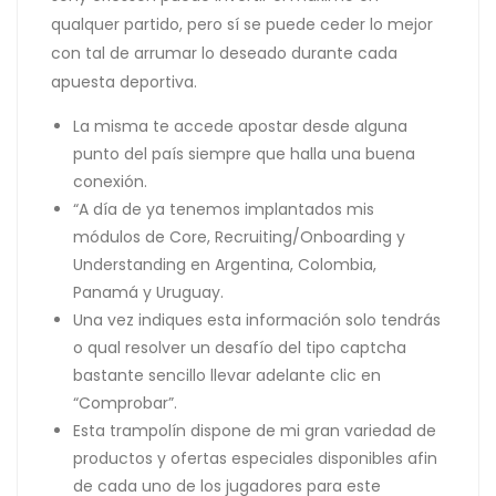
qualquer partido, pero sí se puede ceder lo mejor
con tal de arrumar lo deseado durante cada
apuesta deportiva.
La misma te accede apostar desde alguna
punto del país siempre que halla una buena
conexión.
“A día de ya tenemos implantados mis
módulos de Core, Recruiting/Onboarding y
Understanding en Argentina, Colombia,
Panamá y Uruguay.
Una vez indiques esta información solo tendrás
o qual resolver un desafío del tipo captcha
bastante sencillo llevar adelante clic en
“Comprobar”.
Esta trampolín dispone de mi gran variedad de
productos y ofertas especiales disponibles afin
de cada uno de los jugadores para este