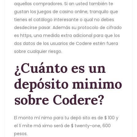
aquellas compradores. Si an usted también te
gustan los juegos de casino online, tranquilo que
tienes el catálogo interesante o qual no debes
desdecirse pasar. Además su protocolo de cifrado
es https, una medida extra adicional para que los
dos datos de los usuarios de Codere estén fuera
sobre cualquier riesgo.
¿Cuánto es un
depósito minimo
sobre Codere?
El monto mí nimo para tu depó sito es de $ 100 y
el lí mite má ximo será de $ twenty-one, 600
pesos.