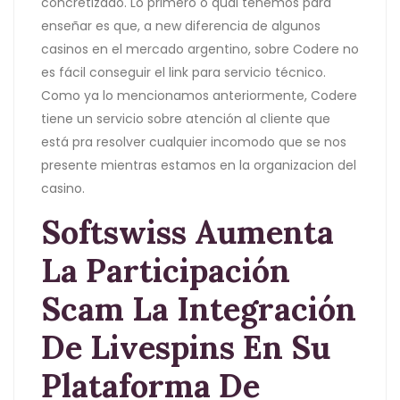
concretizado. Lo primero o qual tenemos para
enseñar es que, a new diferencia de algunos
casinos en el mercado argentino, sobre Codere no
es fácil conseguir el link para servicio técnico.
Como ya lo mencionamos anteriormente, Codere
tiene un servicio sobre atención al cliente que
está pra resolver cualquier incomodo que se nos
presente mientras estamos en la organizacion del
casino.
Softswiss Aumenta
La Participación
Scam La Integración
De Livespins En Su
Plataforma De