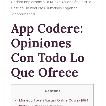
Codere Implementó La Nueva Aplicación Para La
Gestión De Recursos Humanos Yogonet
Latinoamérica
App Codere:
Opiniones
Con Todo Lo
Que Ofrece
Content
Moneda Token Austria Online Casino 1984