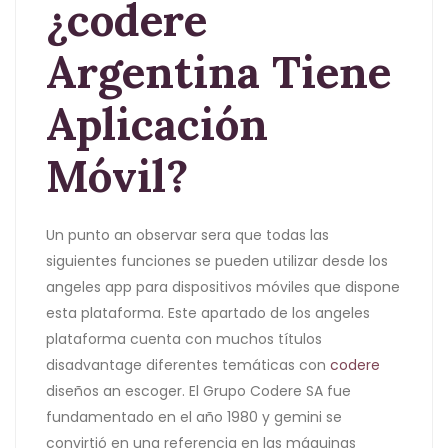
¿codere
Argentina Tiene
Aplicación
Móvil?
Un punto an observar sera que todas las
siguientes funciones se pueden utilizar desde los
angeles app para dispositivos móviles que dispone
esta plataforma. Este apartado de los angeles
plataforma cuenta con muchos títulos
disadvantage diferentes temáticas con
codere
diseños an escoger. El Grupo Codere SA fue
fundamentado en el año 1980 y gemini se
convirtió en una referencia en las máquinas