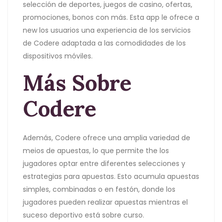
selección de deportes, juegos de casino, ofertas,
promociones, bonos con más. Esta app le ofrece a
new los usuarios una experiencia de los servicios
de Codere adaptada a las comodidades de los
dispositivos móviles.
Más Sobre
Codere
Además, Codere ofrece una amplia variedad de
meios de apuestas, lo que permite the los
jugadores optar entre diferentes selecciones y
estrategias para apuestas. Esto acumula apuestas
simples, combinadas o en festón, donde los
jugadores pueden realizar apuestas mientras el
suceso deportivo está sobre curso.