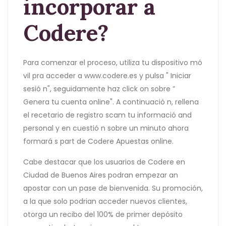
incorporar a
Codere?
Para comenzar el proceso, utiliza tu dispositivo mó
vil pra acceder a www.codere.es y pulsa " Iniciar
sesió n", seguidamente haz click on sobre ”
Genera tu cuenta online". A continuació n, rellena
el recetario de registro scam tu informació and
personal y en cuestió n sobre un minuto ahora
formará s part de Codere Apuestas online.
Cabe destacar que los usuarios de Codere en
Ciudad de Buenos Aires podran empezar an
apostar con un pase de bienvenida. Su promoción,
a la que solo podrian acceder nuevos clientes,
otorga un recibo del 100% de primer depósito