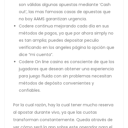
son válidas algunas apuestas mediante ‘Cash
out’, las mas famosas casas de apuestas que
no boy AAMS garantizan urgencia.
Codere continua mejorando cada día en sus
métodos de pagos, ya que por ahora simply no
es tan amplia; puedes depositar peculio
verificando en los angeles página la opción que
dice “mi cuenta”.
Codere On line casino es consciente de que los
jugadores que desean obtener una experiencia
para juego fluida con sin problemas necesitan
métodos de depósito convenientes y
confiables.
Por la cual razón, hay la cual tener mucho reserva
al apostar durante vivo, ya que las cuotas
transforman constantemente. Queda através de
ver cómo será la app sobre este operador para el