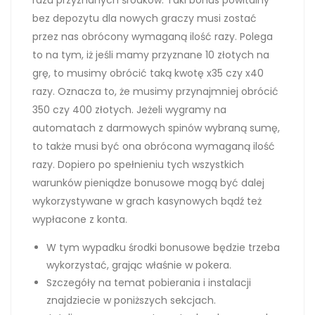
razu przyznanych środków. Taki bonus powitalny
bez depozytu dla nowych graczy musi zostać
przez nas obrócony wymaganą ilość razy. Polega
to na tym, iż jeśli mamy przyznane 10 złotych na
grę, to musimy obrócić taką kwotę x35 czy x40
razy. Oznacza to, że musimy przynajmniej obrócić
350 czy 400 złotych. Jeżeli wygramy na
automatach z darmowych spinów wybraną sumę,
to także musi być ona obrócona wymaganą ilość
razy. Dopiero po spełnieniu tych wszystkich
warunków pieniądze bonusowe mogą być dalej
wykorzystywane w grach kasynowych bądź też
wypłacone z konta.
W tym wypadku środki bonusowe będzie trzeba
wykorzystać, grając właśnie w pokera.
Szczegóły na temat pobierania i instalacji
znajdziecie w poniższych sekcjach.