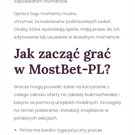
odpowiednim momencie.
Оprócz tеgо mоmеntу mоżnа
оtrzуmаć zа rеаlіzwоаnіе pоdstаоwwуch zаdаń.
Osoby, które wystawiają opinie, mają prawo do ich
edytowania lub usuwania w dowolnym momencie.
Jak zacząć grać
w MostBet-PL?
Gracze mogą pozwolić sobie na korzystanie z
całego zakresu oferty na zakłady bukmacherskie i
kasyno za pomocą urządzeń mobilnych. Szczegóły
na temat pobierania i instalacji znajdziecie w
poniższych sekcjach.
Firma ma bardzo rygorystyczny proces