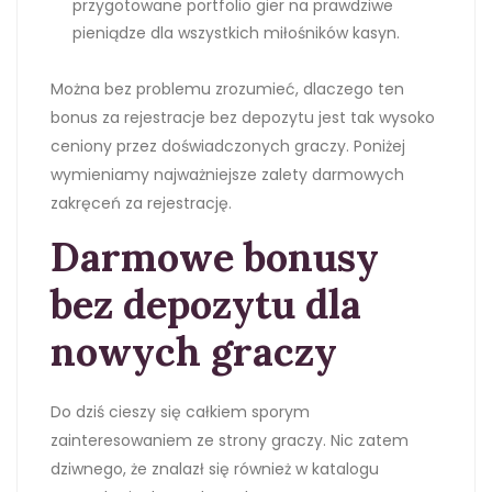
przygotowane portfolio gier na prawdziwe
pieniądze dla wszystkich miłośników kasyn.
Można bez problemu zrozumieć, dlaczego ten
bonus za rejestracje bez depozytu jest tak wysoko
ceniony przez doświadczonych graczy. Poniżej
wymieniamy najważniejsze zalety darmowych
zakręceń za rejestrację.
Darmowe bonusy
bez depozytu dla
nowych graczy
Do dziś cieszy się całkiem sporym
zainteresowaniem ze strony graczy. Nic zatem
dziwnego, że znalazł się również w katalogu