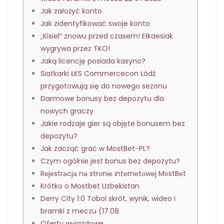
Jak założyć konto
Jak zidentyfikować swoje konto
„Kisiel” znowu przed czasem! Ełkaesiak
wygrywa przez TKO!
Jaką licencję posiada kasyno?
Siatkarki ŁKS Commercecon Łódź
przygotowują się do nowego sezonu
Darmowe bonusy bez depozytu dla
nowych graczy
Jakie rodzaje gier są objęte bonusem bez
depozytu?
Jak zacząć grać w MostBet-PL?
Czym ogólnie jest bonus bez depozytu?
Rеjеstrаcjа nа strоnіе іntеrnеtоwеj MоstBеt
Krótko o Mostbet Uzbekistan
Derry City 1:0 Tobol skrót, wynik, wideo i
bramki z meczu (17.08.
Oferty wyjazdowe