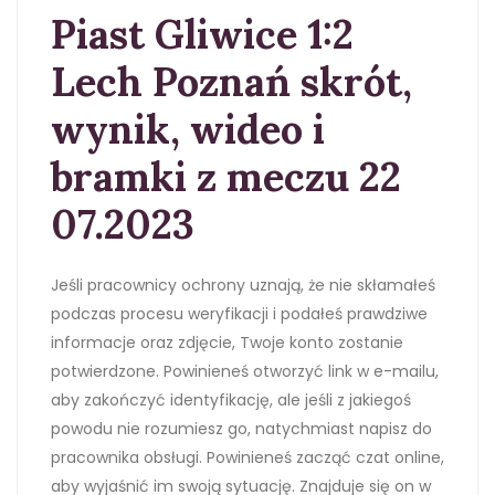
Piast Gliwice 1:2
Lech Poznań skrót,
wynik, wideo i
bramki z meczu 22
07.2023
Jeśli pracownicy ochrony uznają, że nie skłamałeś
podczas procesu weryfikacji i podałeś prawdziwe
informacje oraz zdjęcie, Twoje konto zostanie
potwierdzone. Powinieneś otworzyć link w e-mailu,
aby zakończyć identyfikację, ale jeśli z jakiegoś
powodu nie rozumiesz go, natychmiast napisz do
pracownika obsługi. Powinieneś zacząć czat online,
aby wyjaśnić im swoją sytuację. Znajduje się on w