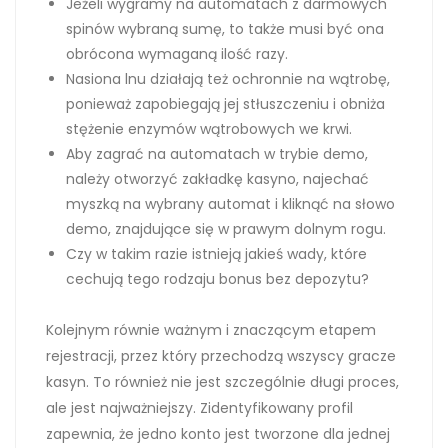
Jeżeli wygramy na automatach z darmowych
spinów wybraną sumę, to także musi być ona
obrócona wymaganą ilość razy.
Nasiona lnu działają też ochronnie na wątrobę,
ponieważ zapobiegają jej stłuszczeniu i obniża
stężenie enzymów wątrobowych we krwi.
Aby zagrać na automatach w trybie demo,
należy otworzyć zakładkę kasyno, najechać
myszką na wybrany automat i kliknąć na słowo
demo, znajdujące się w prawym dolnym rogu.
Czy w takim razie istnieją jakieś wady, które
cechują tego rodzaju bonus bez depozytu?
Kolejnym równie ważnym i znaczącym etapem
rejestracji, przez który przechodzą wszyscy gracze
kasyn. To również nie jest szczególnie długi proces,
ale jest najważniejszy. Zidentyfikowany profil
zapewnia, że jedno konto jest tworzone dla jednej