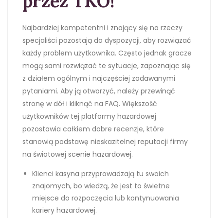
przez TKO!
Najbardziej kompetentni i znający się na rzeczy
specjaliści pozostają do dyspozycji, aby rozwiązać
każdy problem użytkownika. Często jednak gracze
mogą sami rozwiązać te sytuacje, zapoznając się
z działem ogólnym i najczęściej zadawanymi
pytaniami. Aby ją otworzyć, należy przewinąć
stronę w dół i kliknąć na FAQ. Większość
użytkowników tej platformy hazardowej
pozostawia całkiem dobre recenzje, które
stanowią podstawę nieskazitelnej reputacji firmy
na światowej scenie hazardowej.
Klienci kasyna przyprowadzają tu swoich
znajomych, bo wiedzą, że jest to świetne
miejsce do rozpoczęcia lub kontynuowania
kariery hazardowej.