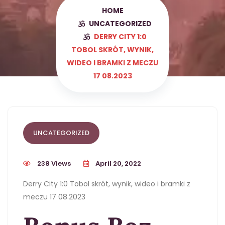
HOME
UNCATEGORIZED
DERRY CITY 1:0
TOBOL SKRÓT, WYNIK,
WIDEO I BRAMKI Z MECZU
17 08.2023
UNCATEGORIZED
238 Views
April 20, 2022
Derry City 1:0 Tobol skrót, wynik, wideo i bramki z
meczu 17 08.2023