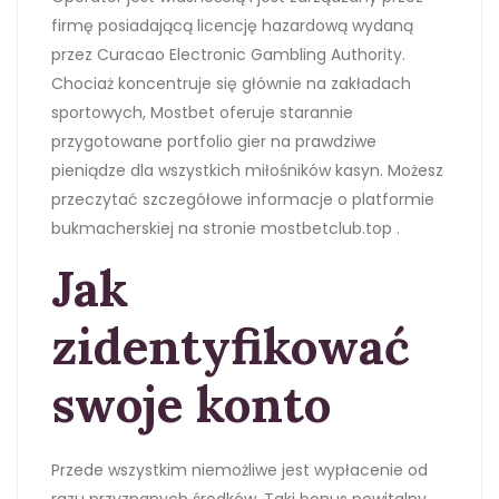
firmę posiadającą licencję hazardową wydaną
przez Curacao Electronic Gambling Authority.
Chociaż koncentruje się głównie na zakładach
sportowych, Mostbet oferuje starannie
przygotowane portfolio gier na prawdziwe
pieniądze dla wszystkich miłośników kasyn. Możesz
przeczytać szczegółowe informacje o platformie
bukmacherskiej na stronie mostbetclub.top .
Jak
zidentyfikować
swoje konto
Przede wszystkim niemożliwe jest wypłacenie od