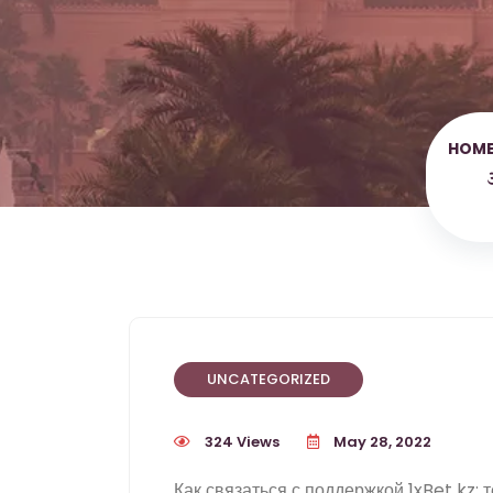
HOM
UNCATEGORIZED
324 Views
May 28, 2022
Как связаться с поддержкой 1xBet kz: