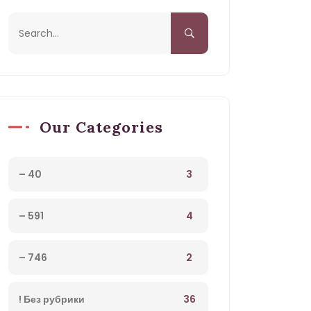
Our Categories
3
– 40
4
– 591
2
– 746
36
! Без рубрики