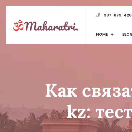
Skip
to
987-879-428
content
HOME
BLO
Как связа
kz: те