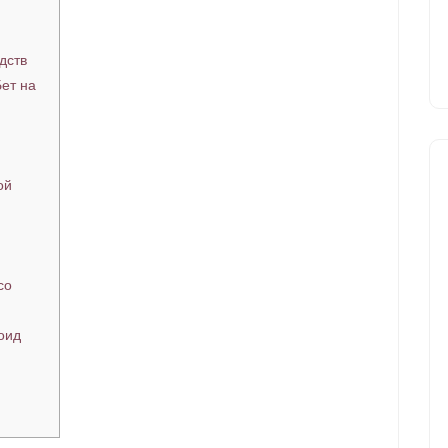
дств
ет на
ой
со
оид