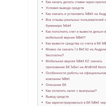
Как начать делать ставки через прил
Условия вывода средств
Как скачать и установить 1xBet на Ан
Все отзывы реальных пользователей 
букмекере 1xbet
Как пополнить счет и вывести деньги в
мобильной версии 1xBet?
Как вывести средства со счета в БК 1x
Можно ли скачать 1 x Bet kz на Андро
бесплатно?
Мобильная версия 1xBet KZ: скачать
приложение БК 1хБет на Android бесп
Особенности работы на официальном
компании 1xBet
Описание БК
Как оплатить налог с выигрыша?
Вывод средств
Как зарегистрироваться в БК 1xBet чер