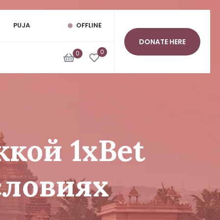
PUJA
OFFLINE
DONATE HERE
0
0
жкой 1xBet
словиях