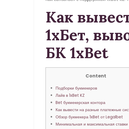
Как вывест
1хБет, выв
БК 1xBet
Content
Подборки букмекеров
Лайв в 1xBet KZ
Bet букмекерская контора
Как вывести на разные платежные си
Обзор букмекера 1xBet от Legalbet
Минимальная и максимальная ставки