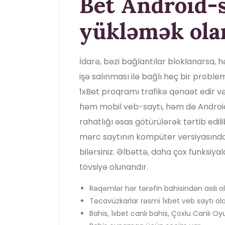
Bet Android-
yükləmək ola
İdarə, bəzi bağlantılar bloklanarsa, h
işə salınması ilə bağlı heç bir probl
1xBet proqramı trafikə qənaət edir 
həm mobil veb-saytı, həm də Android v
rahatlığı əsas götürülərək tərtib edi
mərc saytının kompüter versiyasındak
bilərsiniz. Əlbəttə, daha çox funksi
tövsiyə olunandır.
Rəqəmlər hər tərəfin bahisindən asılı ol
Təcavüzkarlar rəsmi 1xbet veb saytı olara
Bahis, 1xbet canlı bahis, Çoxlu Canlı Oy