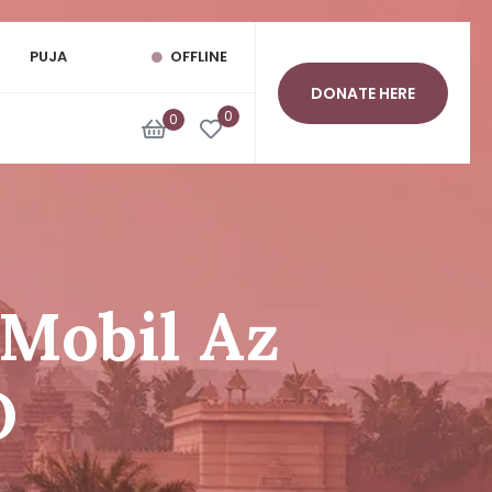
PUJA
OFFLINE
DONATE HERE
0
0
 Mobil Az
O