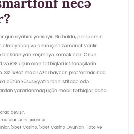
smartfonf necə
r?
ər gün siyahını yeniləyir. Bu halda, proqramın
em olmayacaq və onun işinə zəmanət verilir.
və blokdan yan keçməyə kömək edir. Onun
ə iOS üçün olan tətbiqləri istifadəçilərin
lib. Siz 1xBet mobil Azerbaycan platformasında
ı bütün xüsusiyyətlərdən istifadə edə
yalardan yararlanmaq üçün mobil tətbiqlər daha
araq dəyişir.
q planlarını çıxarırlar.
unlar, 1xbet Casino, 1xbet Casino Oyunları, Toto və