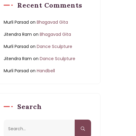
Recent Comments
Murli Parsad
on
Bhagavad Gita
Jitendra Ram
on
Bhagavad Gita
Murli Parsad
on
Dance Sculpture
Jitendra Ram
on
Dance Sculpture
Murli Parsad
on
Handbell
Search