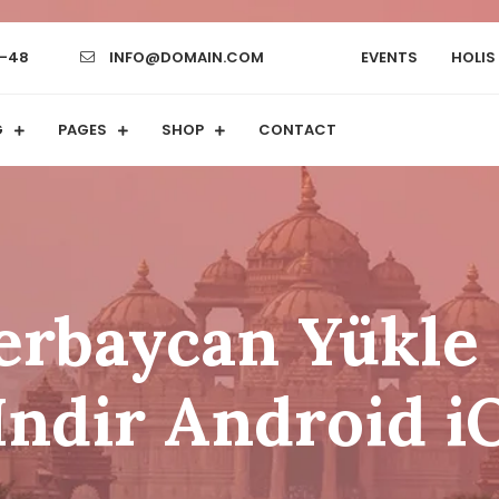
-48
INFO@DOMAIN.COM
EVENTS
HOLIS
G
PAGES
SHOP
CONTACT
erbaycan Yükle
Indir Android i