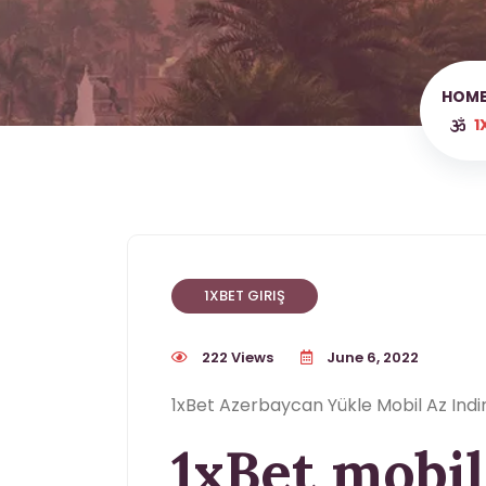
HOM
1
1XBET GIRIŞ
222 Views
June 6, 2022
1xBet Azerbaycan Yükle Mobil Az Indi
1xBet mobil