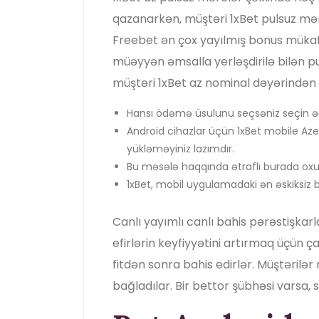
qazanarkən, müştəri 1xBet pulsuz mər
Freebet ən çox yayılmış bonus mükafa
müəyyən əmsalla yerləşdirilə bilən p
müştəri 1xBet az nominal dəyərindən 
Hansı ödəmə üsulunu seçsəniz seçin ən 
Android cihazlar üçün 1xBet mobile Aze
yükləməyiniz lazımdır.
Bu məsələ haqqında ətraflı burada oxuya
1xBet, mobil uygulamadaki ən əskiksiz ba
Canlı yayımlı canlı bahis pərəstişkarl
efirlərin keyfiyyətini artırmaq üçün ça
fitdən sonra bahis edirlər. Müştərilə
bağladılar. Bir bettor şübhəsi varsa,