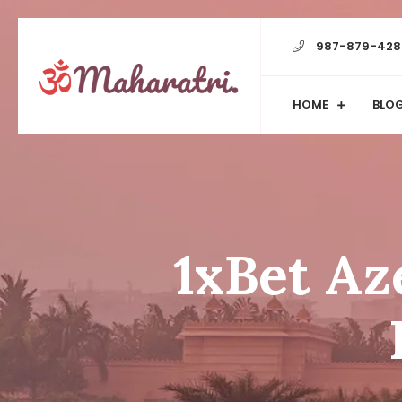
Skip
to
987-879-428
content
HOME
BLO
1xBet Az