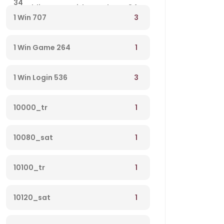
34
Gambling Bets With Mostbet – 84
make money from player 584
3
1 Win 707
1
1 Win Game 264
3
1 Win Login 536
1
10000_tr
1
10080_sat
1
10100_tr
1
10120_sat