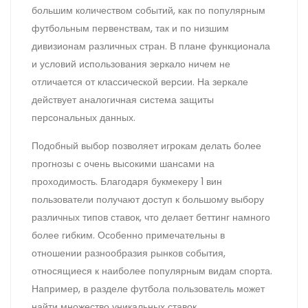
большим количеством событий, как по популярным
футбольным первенствам, так и по низшим
дивизионам различных стран. В плане функционала
и условий использования зеркало ничем не
отличается от классической версии. На зеркале
действует аналогичная система защиты
персональных данных.
Подобный выбор позволяет игрокам делать более
прогнозы с очень высокими шансами на
проходимость. Благодаря букмекеру 1 вин
пользователи получают доступ к большому выбору
различных типов ставок, что делает беттинг намного
более гибким. Особенно примечательны в
отношении разнообразия рынков события,
относящиеся к наиболее популярным видам спорта.
Например, в разделе футбола пользователь может
найти множество уникальных ставок