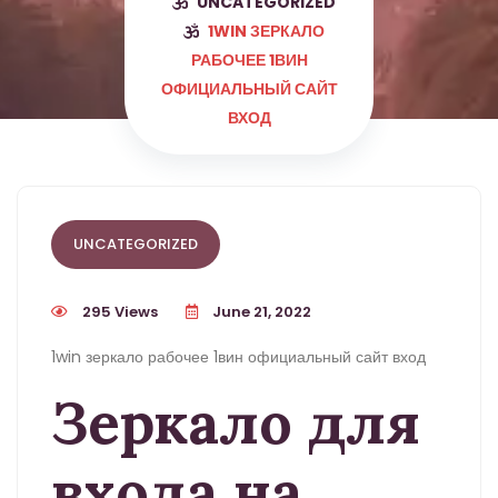
UNCATEGORIZED
1WIN ЗЕРКАЛО
РАБОЧЕЕ 1ВИН
ОФИЦИАЛЬНЫЙ САЙТ
ВХОД
UNCATEGORIZED
295 Views
June 21, 2022
1win зеркало рабочее 1вин официальный сайт вход
Зеркало для
входа на