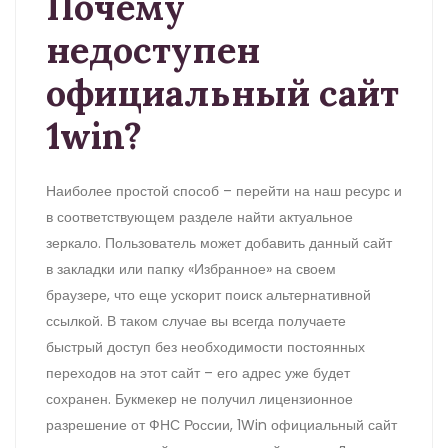
Почему
недоступен
официальный сайт
1win?
Наиболее простой способ – перейти на наш ресурс и
в соответствующем разделе найти актуальное
зеркало. Пользователь может добавить данный сайт
в закладки или папку «Избранное» на своем
браузере, что еще ускорит поиск альтернативной
ссылкой. В таком случае вы всегда получаете
быстрый доступ без необходимости постоянных
переходов на этот сайт – его адрес уже будет
сохранен. Букмекер не получил лицензионное
разрешение от ФНС России, 1Win официальный сайт