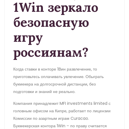
1Win зеркало
безопасную
игру
россиянам?
Когда ставки в конторе 1Вин развлечение, то
приготовьтесь оплачивать увлечение. Обыграть
букмекера на долгосрочной дистанции, без
подготовки и знаний не реально.
Компания принадлежит MFI investments limited с
головным офисом на Кипре, работает по лицензии
Комиссии по азартным играм Curacao.
Букмекерская контора 1Win – по праву считается