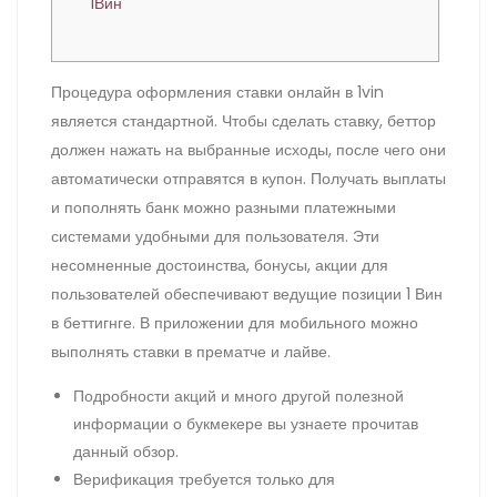
1Вин
Процедура оформления ставки онлайн в 1vin
является стандартной. Чтобы сделать ставку, беттор
должен нажать на выбранные исходы, после чего они
автоматически отправятся в купон. Получать выплаты
и пополнять банк можно разными платежными
системами удобными для пользователя. Эти
несомненные достоинства, бонусы, акции для
пользователей обеспечивают ведущие позиции 1 Вин
в беттигнге. В приложении для мобильного можно
выполнять ставки в прематче и лайве.
Подробности акций и много другой полезной
информации о букмекере вы узнаете прочитав
данный обзор.
Верификация требуется только для