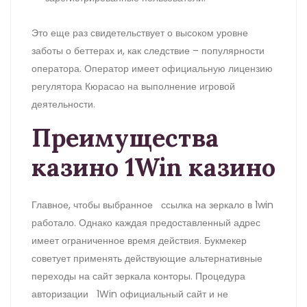
Это еще раз свидетельствует о высоком уровне
заботы о беттерах и, как следствие – популярности
оператора. Оператор имеет официальную лицензию
регулятора Кюрасао на выполнение игровой
деятельности.
Преимущества
казино 1Win казино
Главное, чтобы выбранное ссылка на зеркало в 1win
работало. Однако каждая предоставленный адрес
имеет ограниченное время действия. Букмекер
советует применять действующие альтернативные
переходы на сайт зеркала конторы. Процедура
авторизации 1Win официальный сайт и не