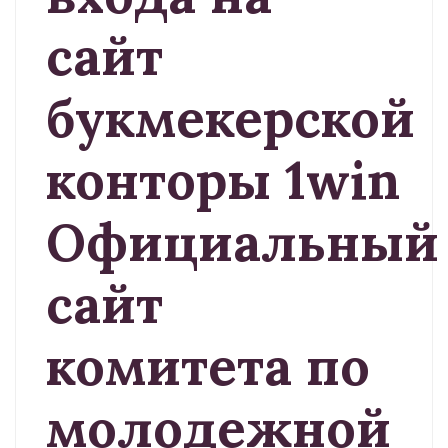
сайт
букмекерской
конторы 1win
Официальный
сайт
комитета по
молодежной