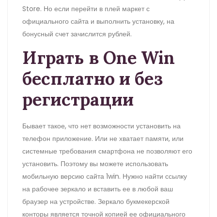
Store. Но если перейти в плей маркет с
официального сайта и выполнить установку, на
бонусный счет зачислится рублей.
Играть в One Win
бесплатно и без
регистрации
Бывает такое, что нет возможности установить на
телефон приложение. Или не хватает памяти, или
системные требования смартфона не позволяют его
установить. Поэтому вы можете использовать
мобильную версию сайта 1win. Нужно найти ссылку
на рабочее зеркало и вставить ее в любой ваш
браузер на устройстве. Зеркало букмекерской
конторы является точной копией ее официального