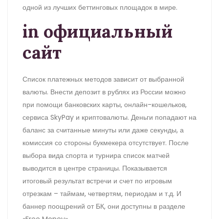
одной из лучших беттинговых площадок в мире.
in официальный
сайт
Список платежных методов зависит от выбранной
валюты. Внести депозит в рублях из России можно
при помощи банковских карты, онлайн-кошельков,
сервиса SkyPay и криптовалюты. Деньги попадают на
баланс за считанные минуты или даже секунды, а
комиссия со стороны букмекера отсутствует. После
выбора вида спорта и турнира список матчей
выводится в центре страницы. Показывается
итоговый результат встречи и счет по игровым
отрезкам – таймам, четвертям, периодам и т.д. И
баннер поощрений от БК, они доступны в разделе