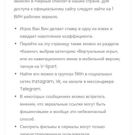
занесен в «черный список» в нашей стране. Для
доступа к официальному сайту следует зайти на 1
ВИН рабочее зеркало.
Игрок Ван Вин делает ставку в одну из ячеек и
ожидает накопления коэффициента.
Перейти на эту страницу также можно из раздела
«Казино», выбрав категорию «Виртуальные игры»,
или из навигационного меню в мобильной версии,
тапнув на V-Sport.
Найти его можно в группах 1Win в социальных
сетях Instagram, Vk, на канале в мессенджере
Telegram.
В некоторых сообщениях можно встретить
мнение, что зеркальные ссылки могут быть
фишинговыми и вообще это небезопасный
способ.
Смотреть фильмы и сериалы могут только
зарегистрированные пользователи.