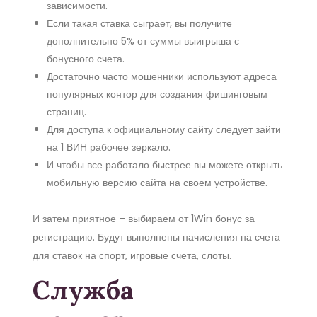
зависимости.
Если такая ставка сыграет, вы получите
дополнительно 5% от суммы выигрыша с
бонусного счета.
Достаточно часто мошенники используют адреса
популярных контор для создания фишинговым
страниц.
Для доступа к официальному сайту следует зайти
на 1 ВИН рабочее зеркало.
И чтобы все работало быстрее вы можете открыть
мобильную версию сайта на своем устройстве.
И затем приятное – выбираем от 1Win бонус за
регистрацию. Будут выполнены начисления на счета
для ставок на спорт, игровые счета, слоты.
Служба