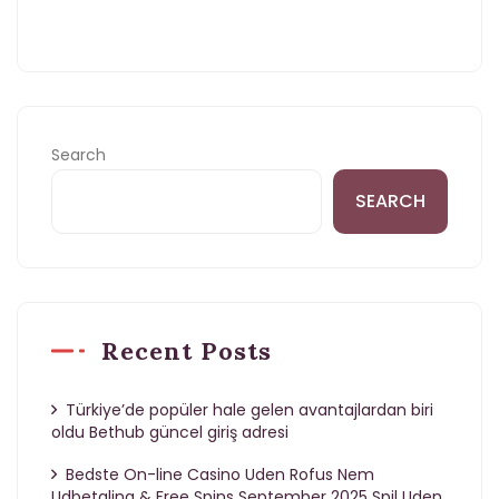
Search
SEARCH
Recent Posts
Türkiye’de popüler hale gelen avantajlardan biri
oldu Bethub güncel giriş adresi
Bedste On-line Casino Uden Rofus Nem
Udbetaling & Free Spins September 2025 Spil Uden