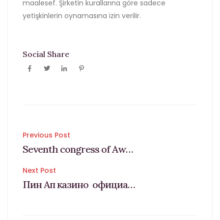
maalesef. Şirketin kurallarına göre sadece
yetişkinlerin oynamasına izin verilir.
Social Share
Post
Previous Post
Seventh congress of Awami Jubo League toda
navigation
Next Post
Пин Ап казино ️ официальный сайт Pin Up casino онлайн