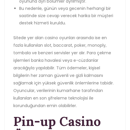
oyununa ayrı bölümler ayrılmıştır.
Bu nedenle, günün veya gecenin herhangi bir
saatinde size cevap verecek harika bir müşteri
destek hizmeti kuruldu.
Sitede yer alan casino oyunları arasında ise en
fazla kullanılan slot, baccarat, poker, monoply,
tombala ve benzeri servisler yer alır. Para çekme
işlemleri banka havalesi veya e-cüzdanlar
aracılığıyla yapılabilir. Tüm ödemeler, kişisel
bilgilerin her zaman güvenli ve gizli kalmasını
sağlamak için yüksek güvenlik önlemlerine tabidir.
Oyuncular, verilerinin kumarhane tarafından
kullanılan en son şifreleme teknolojisi ile
korunduğundan emin olabilirler.
Pin-up Casino