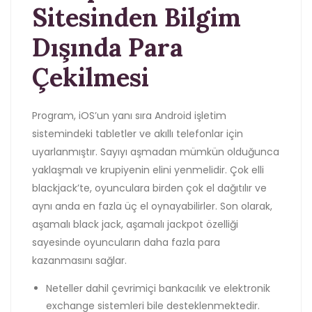
Sitesinden Bilgim
Dışında Para
Çekilmesi
Program, iOS’un yanı sıra Android işletim
sistemindeki tabletler ve akıllı telefonlar için
uyarlanmıştır. Sayıyı aşmadan mümkün olduğunca
yaklaşmalı ve krupiyenin elini yenmelidir. Çok elli
blackjack’te, oyunculara birden çok el dağıtılır ve
aynı anda en fazla üç el oynayabilirler. Son olarak,
aşamalı black jack, aşamalı jackpot özelliği
sayesinde oyuncuların daha fazla para
kazanmasını sağlar.
Neteller dahil çevrimiçi bankacılık ve elektronik
exchange sistemleri bile desteklenmektedir.