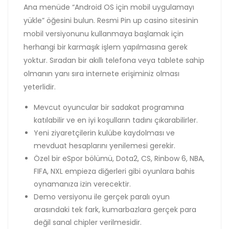
Ana menüde “Android OS için mobil uygulamayı
yükle” öğesini bulun. Resmi Pin up casino sitesinin
mobil versiyonunu kullanmaya başlamak için
herhangi bir karmaşık işlem yapılmasına gerek
yoktur. Sıradan bir akıllı telefona veya tablete sahip
olmanın yanı sıra internete erişiminiz olması
yeterlidir.
Mevcut oyuncular bir sadakat programına
katılabilir ve en iyi koşulların tadını çıkarabilirler.
Yeni ziyaretçilerin kulübe kaydolması ve
mevduat hesaplarını yenilemesi gerekir.
Özel bir eSpor bölümü, Dota2, CS, Rinbow 6, NBA,
FIFA, NXL empieza diğerleri gibi oyunlara bahis
oynamanıza izin verecektir.
Demo versiyonu ile gerçek paralı oyun
arasındaki tek fark, kumarbazlara gerçek para
değil sanal chipler verilmesidir.