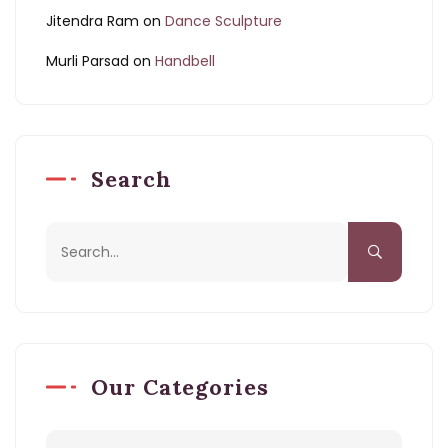
Jitendra Ram
on
Dance Sculpture
Murli Parsad
on
Handbell
Search
Our Categories