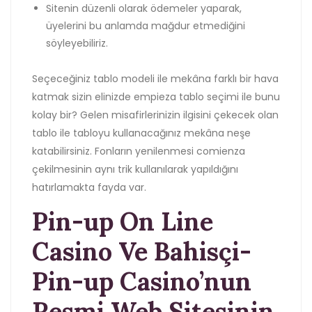
Sitenin düzenli olarak ödemeler yaparak,
üyelerini bu anlamda mağdur etmediğini
söyleyebiliriz.
Seçeceğiniz tablo modeli ile mekâna farklı bir hava
katmak sizin elinizde empieza tablo seçimi ile bunu
kolay bir? Gelen misafirlerinizin ilgisini çekecek olan
tablo ile tabloyu kullanacağınız mekâna neşe
katabilirsiniz. Fonların yenilenmesi comienza
çekilmesinin aynı trik kullanılarak yapıldığını
hatırlamakta fayda var.
Pin-up On Line
Casino Ve Bahisçi-
Pin-up Casino’nun
Resmi Web Sitesinin