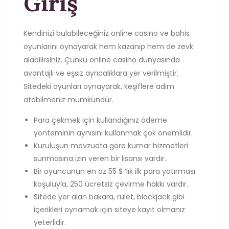
Giriş
Kendinizi bulabileceğiniz online casino ve bahis
oyunlarını oynayarak hem kazanıp hem de zevk
alabilirsiniz. Çünkü online casino dünyasında
avantajlı ve eşsiz ayrıcalıklara yer verilmiştir.
Sitedeki oyunları oynayarak, keşiflere adım
atabilmeniz mümkündür.
Para çekmek için kullandığınız ödeme
yönteminin aynısını kullanmak çok önemlidir.
Kuruluşun mevzuata göre kumar hizmetleri
sunmasına izin veren bir lisansı vardır.
Bir oyuncunun en az 55 $ ‘lık ilk para yatırması
koşuluyla, 250 ücretsiz çevirme hakkı vardır.
Sitede yer alan bakara, rulet, blackjack gibi
içerikleri oynamak için siteye kayıt olmanız
yeterlidir.