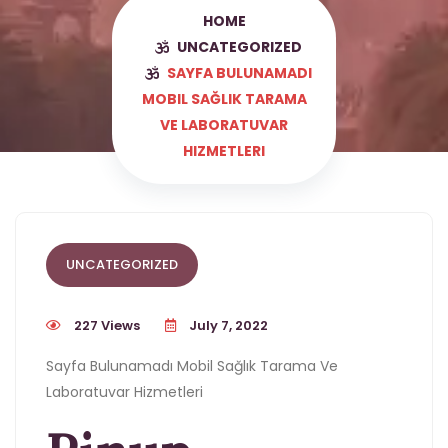
HOME
UNCATEGORIZED
SAYFA BULUNAMADI
MOBIL SAĞLIK TARAMA
VE LABORATUVAR
HIZMETLERI
UNCATEGORIZED
227 Views
July 7, 2022
Sayfa Bulunamadı Mobil Sağlık Tarama Ve
Laboratuvar Hizmetleri