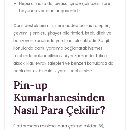
Hepsi olmasa da, piyasa içinde çok uzun süre
boyunca var olanlar güvenlidir.
Canlı destek birimi sizlere added bonus talepleri,
çevrim işlemleri, şikayet bildirimleri, istek, dilek ve
benzeyen konularda yardımcı olmaktadır. Bu gibi
konularda canlı yardıma bağlanarak hizmet
talebinde bulunabilirsiniz. Aynı zamanda, teknik
aksaklıklar, evrak talepleri ve benzeri konularda da
canlı destek birimini ziyaret edebilirsiniz.
Pin-up
Kumarhanesinden
Nasıl Para Çekilir?
Platformdan minimal para çekme miktarı 5$,