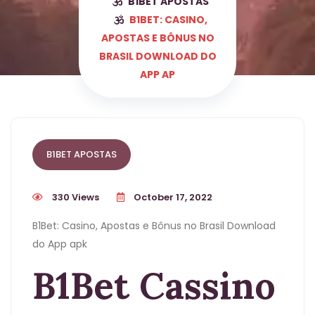
B1BET APOSTAS
B1BET: CASINO,
APOSTAS E BÔNUS NO
BRASIL DOWNLOAD DO
APP AP
B1BET APOSTAS
330 Views
October 17, 2022
B1Bet: Casino, Apostas e Bônus no Brasil Download
do App apk
B1Bet Cassino