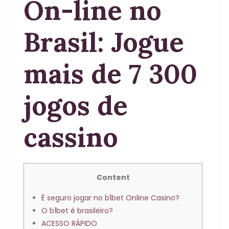
On-line no
Brasil: Jogue
mais de 7 300
jogos de
cassino
Content
É seguro jogar no b1bet Online Casino?
O b1bet é brasileiro?
ACESSO RÁPIDO