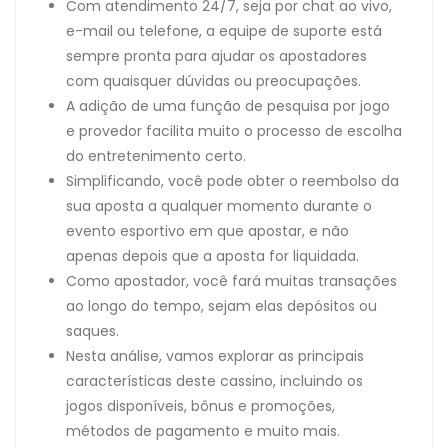
Com atendimento 24/7, seja por chat ao vivo,
e-mail ou telefone, a equipe de suporte está
sempre pronta para ajudar os apostadores
com quaisquer dúvidas ou preocupações.
A adição de uma função de pesquisa por jogo
e provedor facilita muito o processo de escolha
do entretenimento certo.
Simplificando, você pode obter o reembolso da
sua aposta a qualquer momento durante o
evento esportivo em que apostar, e não
apenas depois que a aposta for liquidada.
Como apostador, você fará muitas transações
ao longo do tempo, sejam elas depósitos ou
saques.
Nesta análise, vamos explorar as principais
características deste cassino, incluindo os
jogos disponíveis, bônus e promoções,
métodos de pagamento e muito mais.