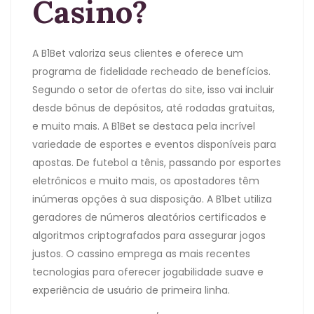
Casino?
A B1Bet valoriza seus clientes e oferece um
programa de fidelidade recheado de benefícios.
Segundo o setor de ofertas do site, isso vai incluir
desde bônus de depósitos, até rodadas gratuitas,
e muito mais. A B1Bet se destaca pela incrível
variedade de esportes e eventos disponíveis para
apostas. De futebol a tênis, passando por esportes
eletrônicos e muito mais, os apostadores têm
inúmeras opções à sua disposição. A B1bet utiliza
geradores de números aleatórios certificados e
algoritmos criptografados para assegurar jogos
justos. O cassino emprega as mais recentes
tecnologias para oferecer jogabilidade suave e
experiência de usuário de primeira linha.