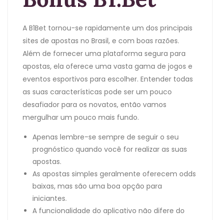
A B1Bet tornou-se rapidamente um dos principais
sites de apostas no Brasil, e com boas razões.
Além de fornecer uma plataforma segura para
apostas, ela oferece uma vasta gama de jogos e
eventos esportivos para escolher. Entender todas
as suas características pode ser um pouco
desafiador para os novatos, então vamos
mergulhar um pouco mais fundo.
Apenas lembre-se sempre de seguir o seu
prognóstico quando você for realizar as suas
apostas.
As apostas simples geralmente oferecem odds
baixas, mas são uma boa opção para
iniciantes.
A funcionalidade do aplicativo não difere do