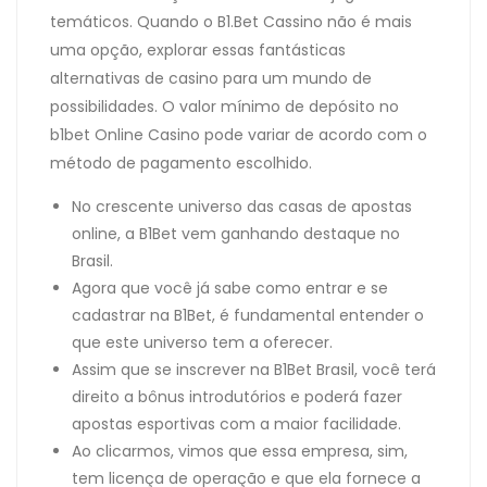
temáticos. Quando o B1.Bet Cassino não é mais
uma opção, explorar essas fantásticas
alternativas de casino para um mundo de
possibilidades. O valor mínimo de depósito no
b1bet Online Casino pode variar de acordo com o
método de pagamento escolhido.
No crescente universo das casas de apostas
online, a B1Bet vem ganhando destaque no
Brasil.
Agora que você já sabe como entrar e se
cadastrar na B1Bet, é fundamental entender o
que este universo tem a oferecer.
Assim que se inscrever na B1Bet Brasil, você terá
direito a bônus introdutórios e poderá fazer
apostas esportivas com a maior facilidade.
Ao clicarmos, vimos que essa empresa, sim,
tem licença de operação e que ela fornece a