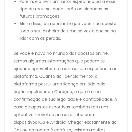
Porém, ela tem um setor específico para esse
tipo de recurso, onde serão adicionadas as
futuras promoções.
Além disso, é importante que você não aposte
todo o seu dinheiro de uma só vez e que saiba
lidar com as perdas.
Se você é novo no mundo das apostas online,
temos algumas informações que podem te
ajudar a aproveitar ao máximo sua experiência na
plataforma. Quanto ao licenciamento, a
plataforma possui uma licença emitida pelo
órgão regulador de Curaçao, o que é uma
confirmação de sua legalidade e confiabilidade. A
casa de apostas esportivas também tem um
aplicativo móvel de primeira linha para
dispositivos iOS e Android. Chegar exatamente ao
Casino da marca é confuso, existem muitas