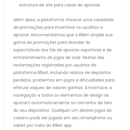
estrutura de site para casas de apostas.
Além disso, a plataforma oferece uma variedade
de promoções para incentivar os usuários a
apostar. Recomendamos que a B1Bet amplie sua
gama de promoções para atender às
expectativas dos fãs de apostas esportivas e de
entretenimento de jogos de azar. Muitas das
reclamações registradas por usuários da
plataforma B1bet, incluindo relatos de depósitos
perdidos, problemas em jogos e dificuldades para
efetuar saques de valores ganhos. A interface, a
navegação e todos os elementos de design se
ajustam automaticamente ao tamanho da tela
do seu dispositivo. Qualquer um desses jogos de
cassino pode ser jogado em seu smartphone ou
tablet por meio do B1Bet app.