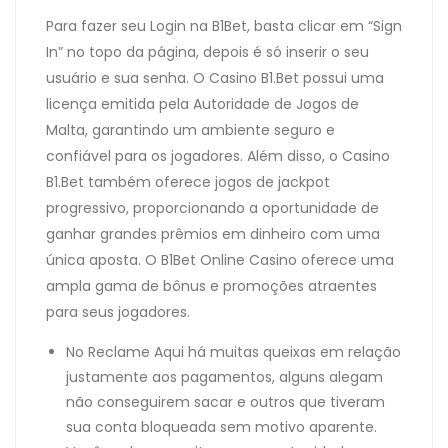
Para fazer seu Login na B1Bet, basta clicar em “Sign
In” no topo da página, depois é só inserir o seu
usuário e sua senha. O Casino B1.Bet possui uma
licença emitida pela Autoridade de Jogos de
Malta, garantindo um ambiente seguro e
confiável para os jogadores. Além disso, o Casino
B1.Bet também oferece jogos de jackpot
progressivo, proporcionando a oportunidade de
ganhar grandes prêmios em dinheiro com uma
única aposta. O B1Bet Online Casino oferece uma
ampla gama de bônus e promoções atraentes
para seus jogadores.
No Reclame Aqui há muitas queixas em relação
justamente aos pagamentos, alguns alegam
não conseguirem sacar e outros que tiveram
sua conta bloqueada sem motivo aparente.