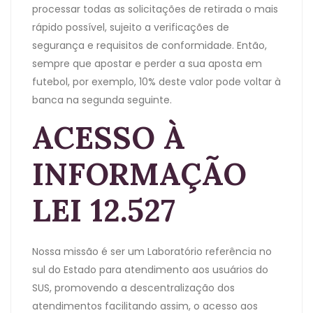
processar todas as solicitações de retirada o mais
rápido possível, sujeito a verificações de
segurança e requisitos de conformidade. Então,
sempre que apostar e perder a sua aposta em
futebol, por exemplo, 10% deste valor pode voltar à
banca na segunda seguinte.
ACESSO À
INFORMAÇÃO
LEI 12.527
Nossa missão é ser um Laboratório referência no
sul do Estado para atendimento aos usuários do
SUS, promovendo a descentralização dos
atendimentos facilitando assim, o acesso aos