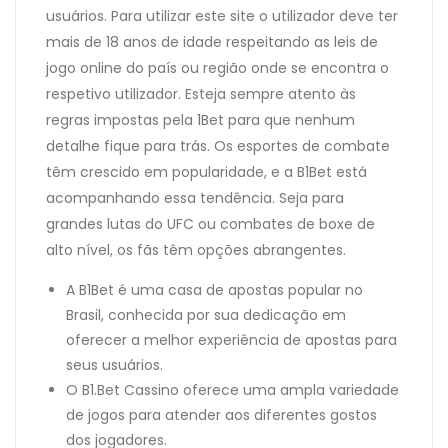
usuários. Para utilizar este site o utilizador deve ter
mais de 18 anos de idade respeitando as leis de
jogo online do país ou região onde se encontra o
respetivo utilizador. Esteja sempre atento às
regras impostas pela 1Bet para que nenhum
detalhe fique para trás. Os esportes de combate
têm crescido em popularidade, e a B1Bet está
acompanhando essa tendência. Seja para
grandes lutas do UFC ou combates de boxe de
alto nível, os fãs têm opções abrangentes.
A B1Bet é uma casa de apostas popular no
Brasil, conhecida por sua dedicação em
oferecer a melhor experiência de apostas para
seus usuários.
O B1.Bet Cassino oferece uma ampla variedade
de jogos para atender aos diferentes gostos
dos jogadores.