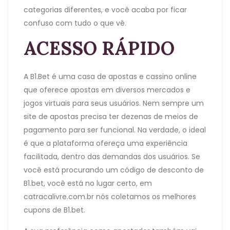
categorias diferentes, e você acaba por ficar
confuso com tudo o que vê.
ACESSO RÁPIDO
A B1.Bet é uma casa de apostas e cassino online
que oferece apostas em diversos mercados e
jogos virtuais para seus usuários. Nem sempre um
site de apostas precisa ter dezenas de meios de
pagamento para ser funcional. Na verdade, o ideal
é que a plataforma ofereça uma experiência
facilitada, dentro das demandas dos usuários. Se
você está procurando um código de desconto de
B1.bet, você está no lugar certo, em
catracalivre.com.br nós coletamos os melhores
cupons de B1.bet.