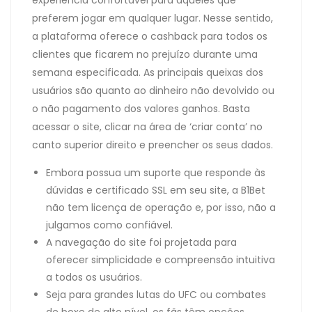
experiência confortável para aqueles que
preferem jogar em qualquer lugar. Nesse sentido,
a plataforma oferece o cashback para todos os
clientes que ficarem no prejuízo durante uma
semana especificada. As principais queixas dos
usuários são quanto ao dinheiro não devolvido ou
o não pagamento dos valores ganhos. Basta
acessar o site, clicar na área de ‘criar conta’ no
canto superior direito e preencher os seus dados.
Embora possua um suporte que responde às
dúvidas e certificado SSL em seu site, a B1Bet
não tem licença de operação e, por isso, não a
julgamos como confiável.
A navegação do site foi projetada para
oferecer simplicidade e compreensão intuitiva
a todos os usuários.
Seja para grandes lutas do UFC ou combates