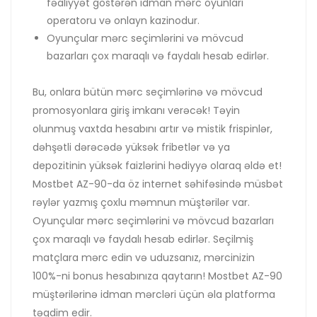
fəaliyyət göstərən idman mərc oyunları
operatoru və onlayn kazinodur.
Oyunçular mərc seçimlərini və mövcud
bazarları çox maraqlı və faydalı hesab edirlər.
Bu, onlara bütün mərc seçimlərinə və mövcud
promosyonlara giriş imkanı verəcək! Təyin
olunmuş vaxtda hesabını artır və mistik frispinlər,
dəhşətli dərəcədə yüksək fribetlər və ya
depozitinin yüksək faizlərini hədiyyə olaraq əldə et!
Mostbet AZ-90-da öz internet səhifəsində müsbət
rəylər yazmış çoxlu məmnun müştərilər var.
Oyunçular mərc seçimlərini və mövcud bazarları
çox maraqlı və faydalı hesab edirlər. Seçilmiş
matçlara mərc edin və uduzsanız, mərcinizin
100%-ni bonus hesabınıza qaytarın! Mostbet AZ-90
müştərilərinə idman mərcləri üçün əla platforma
təqdim edir.