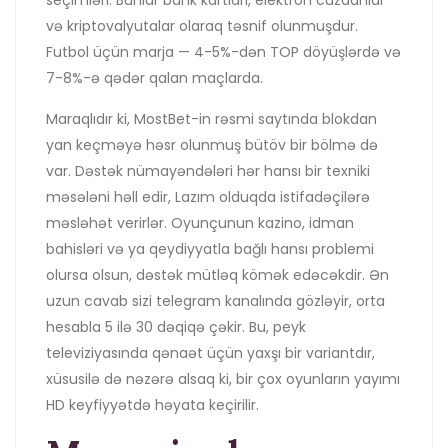
seçimləri. Bunlar bank kartları, elektron cüzdanlar
və kriptovalyutalar olaraq təsnif olunmuşdur.
Futbol üçün marja — 4-5%-dən TOP döyüşlərdə və
7-8%-ə qədər qalan maçlarda.
Maraqlıdır ki, MostBet-in rəsmi saytında blokdan
yan keçməyə həsr olunmuş bütöv bir bölmə də
var. Dəstək nümayəndələri hər hansı bir texniki
məsələni həll edir, Lazım olduqda istifadəçilərə
məsləhət verirlər. Oyunçunun kazino, idman
bahisləri və ya qeydiyyatla bağlı hansı problemi
olursa olsun, dəstək mütləq kömək edəcəkdir. Ən
uzun cavab sizi telegram kanalında gözləyir, orta
hesabla 5 ilə 30 dəqiqə çəkir. Bu, peyk
televiziyasında qənaət üçün yaxşı bir variantdır,
xüsusilə də nəzərə alsaq ki, bir çox oyunların yayımı
HD keyfiyyətdə həyata keçirilir.