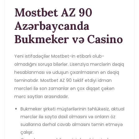
Mostbet AZ 90
Azərbaycanda
Bukmeker və Casino
Yeni istifadəçilər Mostbet-in etibarlı olub-
olmadığını soruşa bilərlər. Lisenziya mərclərin dəqiq
hesablanması və uduşun çıxarılmasının ən dəqiq
təminatıdır. Mostbet AZ 90 təklif etdiyi idman
mərcləri ilə son zamanlar ən çox diqqət çəkən
mərc saytları arasındadır.
Bukmeker şirkəti müştərilərinin təhlükəsiz, aktual
mərclər ilə sayta daxil olmasını və onların öz
suallarına dərhal cavab almasını təmin etməyə
çalışır.