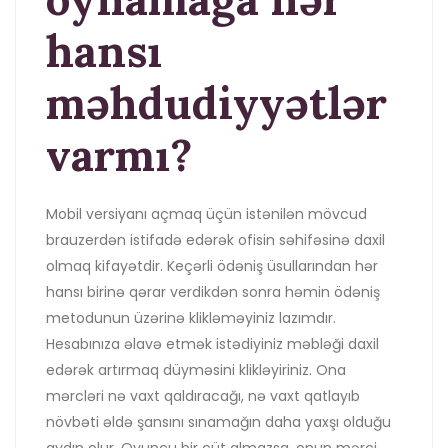
hansı
məhdudiyyətlər
varmı?
Mobil versiyanı açmaq üçün istənilən mövcud
brauzerdən istifadə edərək ofisin səhifəsinə daxil
olmaq kifayətdir. Keçərli ödəniş üsullarından hər
hansı birinə qərar verdikdən sonra həmin ödəniş
metodunun üzərinə klikləməyiniz lazımdır.
Hesabınıza əlavə etmək istədiyiniz məbləği daxil
edərək artırmaq düyməsini klikləyiriniz. Ona
mərcləri nə vaxt qaldıracağı, nə vaxt qatlayıb
növbəti əldə şansını sınamağın daha yaxşı olduğu