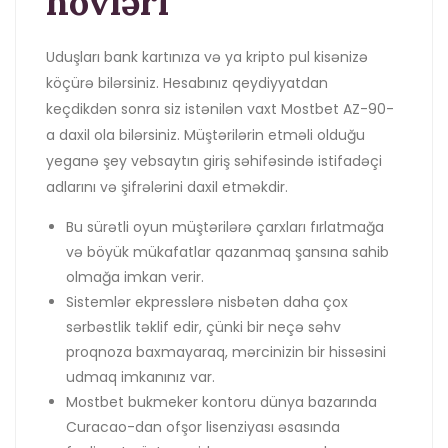
növləri
Uduşları bank kartınıza və ya kripto pul kisənizə
köçürə bilərsiniz. Hesabınız qeydiyyatdan
keçdikdən sonra siz istənilən vaxt Mostbet AZ-90-
a daxil ola bilərsiniz. Müştərilərin etməli olduğu
yeganə şey vebsaytın giriş səhifəsində istifadəçi
adlarını və şifrələrini daxil etməkdir.
Bu sürətli oyun müştərilərə çarxları fırlatmağa
və böyük mükafatlar qazanmaq şansına sahib
olmağa imkan verir.
Sistemlər ekpresslərə nisbətən daha çox
sərbəstlik təklif edir, çünki bir neçə səhv
proqnoza baxmayaraq, mərcinizin bir hissəsini
udmaq imkanınız var.
Mostbet bukmeker kontoru dünya bazarında
Curacao-dan ofşor lisenziyası əsasında