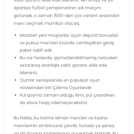
sabit qazanc əldə edə bilərsiniz. Almaniya və ya
İspaniya futbol çempionatının adi matçını
götürsək, o zaman 1500-dən çox variant arasından
mərc seçmək mümkün olacaq.
Mostbet yeni müştərilər üçün depozit bonusları
və pulsuz mərcləri özündə cəmləşdirən geniş
paket təklif edir.
Bu cür fənlərdə, qiymətləndirilməmiş nəticələri
axtararaq asanlıqla sabit qazanc əldə edə
bilərsiniz.
Qumar sənayesində ən populyar oyun
növlərindən biri Çökmə Oyunlarıdır.
Pul qoyma zamanı olduğu kimi, pul çıxararkən
də əlavə haqq ödəməyəcəksiniz.
Bu halda, bu bölmə idman mərcləri və kazino
mərclərinin simbiozuna çevrilir, burada ya şansa,
ya da düzgün strategiyaya güvənmək lazımdır. Bu