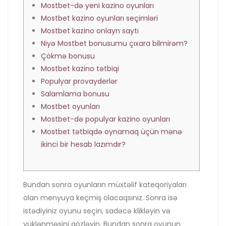
Mostbet-də yeni kazino oyunları
Mostbet kazino oyunları seçimləri
Mostbet kazino onlayn saytı
Niyə Mostbet bonusumu çıxara bilmirəm?
Çökmə bonusu
Mostbet kazino tətbiqi
Populyar provayderlər
Salamlama bonusu
Mostbet oyunları
Mostbet-də populyar kazino oyunları
Mostbet tətbiqdə oynamaq üçün mənə
ikinci bir hesab lazımdır?
Bundan sonra oyunların müxtəlif kateqoriyaları
olan menyuya keçmiş olacaqsınız. Sonra isə
istədiyiniz oyunu seçin, sadəcə klikləyin və
yüklənməsini gözləyin. Bundan sonra oyunun