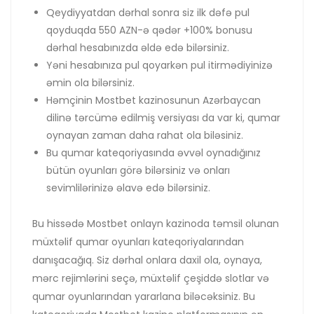
Qeydiyyatdan dərhal sonra siz ilk dəfə pul
qoyduqda 550 AZN-ə qədər +100% bonusu
dərhal hesabınızda əldə edə bilərsiniz.
Yəni hesabınıza pul qoyarkən pul itirmədiyinizə
əmin ola bilərsiniz.
Həmçinin Mostbet kazinosunun Azərbaycan
dilinə tərcümə edilmiş versiyası da var ki, qumar
oynayan zaman daha rahat ola biləsiniz.
Bu qumar kateqoriyasında əvvəl oynadığınız
bütün oyunları görə bilərsiniz və onları
sevimlilərinizə əlavə edə bilərsiniz.
Bu hissədə Mostbet onlayn kazinoda təmsil olunan
müxtəlif qumar oyunları kateqoriyalarından
danışacağıq. Siz dərhal onlara daxil ola, oynaya,
mərc rejimlərini seçə, müxtəlif çeşiddə slotlar və
qumar oyunlarından yararlana biləcəksiniz. Bu