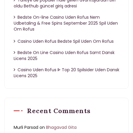
Türkiye’de popüler hale gelen avantajlardan biri
oldu Bethub güncel giriş adresi
Bedste On-line Casino Uden Rofus Nem
Udbetaling & Free Spins September 2025 Spil Uden
Om Rofus
Casino Uden Rofus Bedste Spil Uden Om Rofus
Bedste On Line Casino Uden Rofus Samt Dansk
Licens 2025
Casino Uden Rofus ᐈ Top 20 Spilsider Uden Dansk
Licens 2025
Recent Comments
Murli Parsad
on
Bhagavad Gita