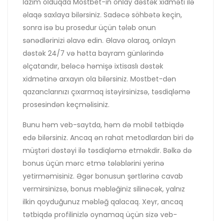
lazım olduqda Mostbet-in onlay dəstək xidməti ilə
əlaqə saxlaya bilərsiniz. Sadəcə söhbətə keçin,
sonra isə bu prosedur üçün tələb onun
sənədlərinizi əlavə edin. Əlavə olaraq, onlayn
dəstək 24/7 və hətta bayram günlərində
əlçatandır, beləcə həmişə ixtisaslı dəstək
xidmətinə arxayın ola bilərsiniz. Mostbet-dən
qazanclarınızı çıxarmaq istəyirsinizsə, təsdiqləmə
prosesindən keçməlisiniz.
Bunu həm veb-saytda, həm də mobil tətbiqdə
edə bilərsiniz. Ancaq ən rahat metodlardan biri də
müştəri dəstəyi ilə təsdiqləmə etməkdir. Bəlkə də
bonus üçün mərc etmə tələblərini yerinə
yetirməmisiniz. Əgər bonusun şərtlərinə cavab
vermirsinizsə, bonus məbləğiniz silinəcək, yalnız
ilkin qoyduğunuz məbləğ qalacaq. Xeyr, ancaq
tətbiqdə profilinizlə oynamaq üçün sizə veb-