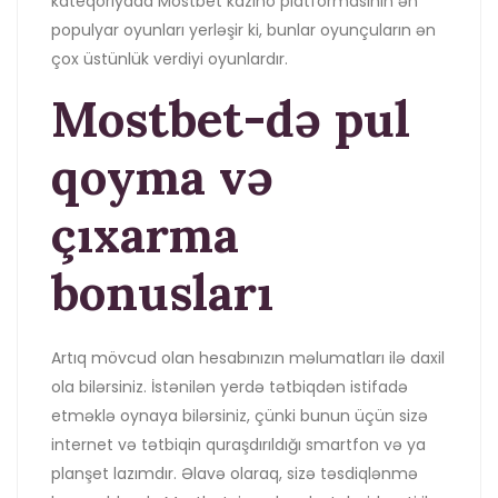
kateqoriyada Mostbet kazino platformasının ən
populyar oyunları yerləşir ki, bunlar oyunçuların ən
çox üstünlük verdiyi oyunlardır.
Mostbet-də pul
qoyma və
çıxarma
bonusları
Artıq mövcud olan hesabınızın məlumatları ilə daxil
ola bilərsiniz. İstənilən yerdə tətbiqdən istifadə
etməklə oynaya bilərsiniz, çünki bunun üçün sizə
internet və tətbiqin quraşdırıldığı smartfon və ya
planşet lazımdır. Əlavə olaraq, sizə təsdiqlənmə