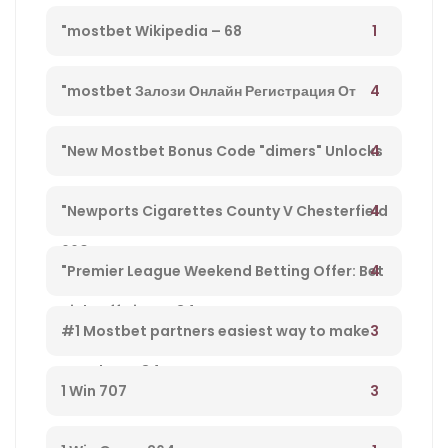
78
1
"mostbet Wikipedia – 68
4
"mostbet Залози Онлайн Регистрация От
България И Бонус Оферти" – 792
4
"New Mostbet Bonus Code "dimers" Unlocks
$1k+ Copa America Bonus For Soccer Betting –
4
"Newports Cigarettes County V Chesterfield
660
League Two Tv Channel, Live Steady Stream,
4
"Premier League Weekend Betting Offer: Bet
Kick-off Time – 34
£10 And Get £30 In Free Gambling Bets With
3
#1 Mostbet partners easiest way to make
Mostbet – 84
money from player 584
3
1 Win 707