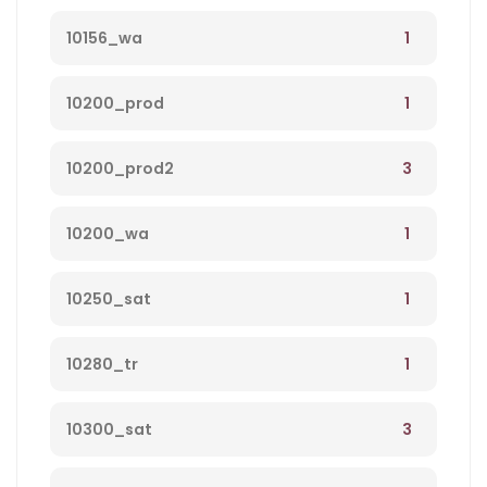
1
10156_wa
1
10200_prod
3
10200_prod2
1
10200_wa
1
10250_sat
1
10280_tr
3
10300_sat