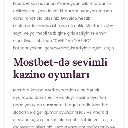
Mostbet kazinosunun Azərbaycan dilinə tərcümə
edilmiş versiyası da var ki, qumar oynayan zaman
daha rahat ola biləsiniz. Əvvəlcə hesab
məlumatlarınızdan istifadə etməklə Mostbet veb-
saytı və ya mobil tətbiqinə giriş etdiyinizə əmin
olun. Əsas səhifədə “CANLI” və “KAZİNO”
kateqoriyalarını görəcəksiniz, istədiyiniz rejimi seçin.
Mostbet-də sevimli
kazino oyunları
Mostbet kazino Azərbaycandan olan hər bir
oyunçunu dəvət edir və onlayn kazino oyunları
üçün yalnız ən yaxşı şəraiti təqdim edir. Mostbet
slotları və digər qumar oyunlarını iOS və Android
cihazları üçün əlçatan olan mobil tətbiq vasitəsilə
də oynaya bilərsiniz. Tətbiq yaxşı optimallaşdırlıb və