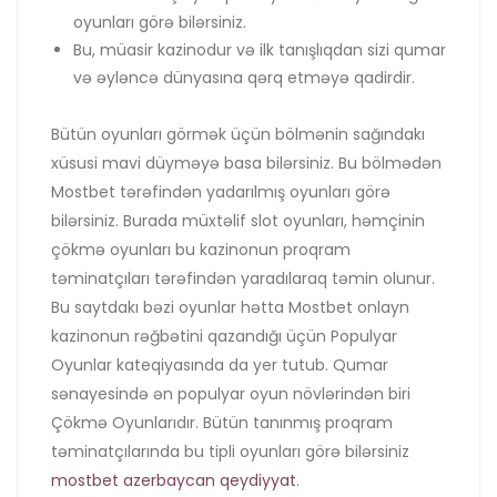
oyunları görə bilərsiniz.
Bu, müasir kazinodur və ilk tanışlıqdan sizi qumar
və əyləncə dünyasına qərq etməyə qadirdir.
Bütün oyunları görmək üçün bölmənin sağındakı
xüsusi mavi düyməyə basa bilərsiniz. Bu bölmədən
Mostbet tərəfindən yadarılmış oyunları görə
bilərsiniz. Burada müxtəlif slot oyunları, həmçinin
çökmə oyunları bu kazinonun proqram
təminatçıları tərəfindən yaradılaraq təmin olunur.
Bu saytdakı bəzi oyunlar hətta Mostbet onlayn
kazinonun rəğbətini qazandığı üçün Populyar
Oyunlar kateqiyasında da yer tutub. Qumar
sənayesində ən populyar oyun növlərindən biri
Çökmə Oyunlarıdır. Bütün tanınmış proqram
təminatçılarında bu tipli oyunları görə bilərsiniz
mostbet azerbaycan qeydiyyat
.