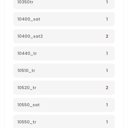
1
10350tr
1
10400_sat
2
10400_sat2
1
10440_tr
1
10510_tr
2
10520_tr
1
10550_sat
1
10550_tr