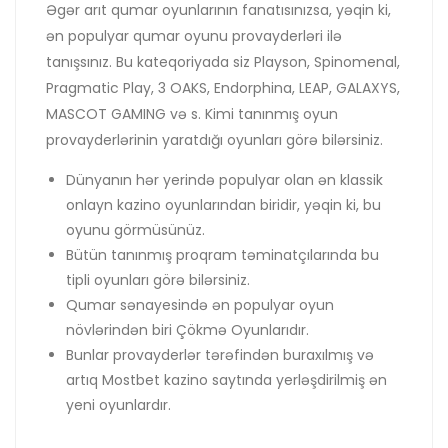
Əgər arıt qumar oyunlarının fanatısınızsa, yəqin ki,
ən populyar qumar oyunu provayderləri ilə
tanışsınız. Bu kateqoriyada siz Playson, Spinomenal,
Pragmatic Play, 3 OAKS, Endorphina, LEAP, GALAXYS,
MASCOT GAMING və s. Kimi tanınmış oyun
provayderlərinin yaratdığı oyunları görə bilərsiniz.
Dünyanın hər yerində populyar olan ən klassik
onlayn kazino oyunlarından biridir, yəqin ki, bu
oyunu görmüsünüz.
Bütün tanınmış proqram təminatçılarında bu
tipli oyunları görə bilərsiniz.
Qumar sənayesində ən populyar oyun
növlərindən biri Çökmə Oyunlarıdır.
Bunlar provayderlər tərəfindən buraxılmış və
artıq Mostbet kazino saytında yerləşdirilmiş ən
yeni oyunlardır.