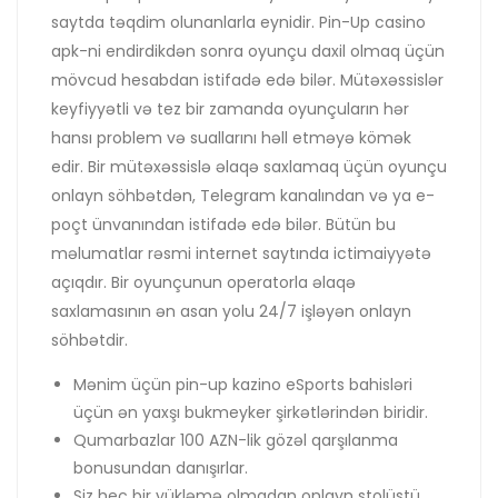
saytda təqdim olunanlarla eynidir. Pin-Up casino
apk-ni endirdikdən sonra oyunçu daxil olmaq üçün
mövcud hesabdan istifadə edə bilər. Mütəxəssislər
keyfiyyətli və tez bir zamanda oyunçuların hər
hansı problem və suallarını həll etməyə kömək
edir. Bir mütəxəssislə əlaqə saxlamaq üçün oyunçu
onlayn söhbətdən, Telegram kanalından və ya e-
poçt ünvanından istifadə edə bilər. Bütün bu
məlumatlar rəsmi internet saytında ictimaiyyətə
açıqdır. Bir oyunçunun operatorla əlaqə
saxlamasının ən asan yolu 24/7 işləyən onlayn
söhbətdir.
Mənim üçün pin-up kazino eSports bahisləri
üçün ən yaxşı bukmeyker şirkətlərindən biridir.
Qumarbazlar 100 AZN-lik gözəl qarşılanma
bonusundan danışırlar.
Siz heç bir yükləmə olmadan onlayn stolüstü