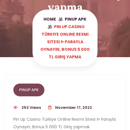
yapma
HOME
PINUP APK
PIN UP CASINO
TÜRKIYE ONLINE RESMI
SITESI ᐉ PARAYLA
OYNAYIN, BONUS 5 000
TL GIRIŞ YAPMA
PINUP APK
253 Views
November 17, 2022
Pin Up Casino Türkiye Online Resmi Sitesi ᐉ Parayla
Oynayın, Bonus 5 000 TL Giriş yapmak