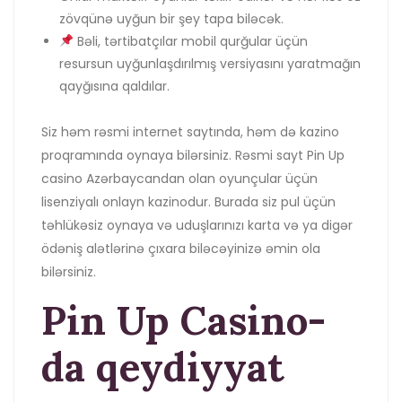
zövqünə uyğun bir şey tapa biləcək.
Bəli, tərtibatçılar mobil qurğular üçün
resursun uyğunlaşdırılmış versiyasını yaratmağın
qayğısına qaldılar.
Siz həm rəsmi internet saytında, həm də kazino
proqramında oynaya bilərsiniz. Rəsmi sayt Pin Up
casino Azərbaycandan olan oyunçular üçün
lisenziyalı onlayn kazinodur. Burada siz pul üçün
təhlükəsiz oynaya və uduşlarınızı karta və ya digər
ödəniş alətlərinə çıxara biləcəyinizə əmin ola
bilərsiniz.
Pin Up Casino-
da qeydiyyat