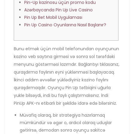
Pin-Up kazinosu üçün promo kodu
Azərbaycanda Pin Up Live Casino
Pin Up Bet Mobil Uygulaması
Pin Up Casino Oyunlarına Nasıl Başlanır?
Bunu etmək üçün mobil telefonundan oyunçunun
kazino veb saytına girməsi və sonra sol tərəfdəki
menyunu göstərməsi lazımdır. Bağlantıyı tıklasanız,
quraşdırma faylının eyni yüklənməsi başlayacaq.
İkinci addım əvvəllər yüklədiyiniz kazino faylını
quraşdırmaqdır. Oyunçu Pin Up tətbiqini uğurla
yukle bilsəydi, indi bu faylı çalıştırmalısınız. İndi
PinUp APK-nı etibarlı bir şəkildə idarə edə bilərsiniz.
Müvafiq olaraq, bir strategiya hazırlamaq
mümkündür və əgər o, ardıcıl olaraq uduşlar
gətirirsə, demodan sonra oyunçu sakitcə