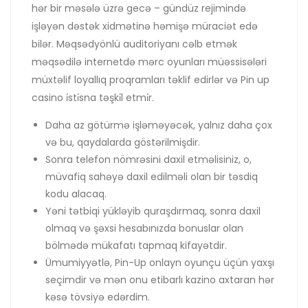
hər bir məsələ üzrə gecə – gündüz rejimində
işləyən dəstək xidmətinə həmişə müraciət edə
bilər. Məqsədyönlü auditoriyanı cəlb etmək
məqsədilə internetdə mərc oyunları müəssisələri
müxtəlif loyallıq proqramları təklif edirlər və Pin up
casino i̇sti̇sna təşki̇l etmi̇r.
Daha az götürmə işləməyəcək, yalnız daha çox
və bu, qaydalarda göstərilmişdir.
Sonra telefon nömrəsini daxil etməlisiniz, o,
müvafiq sahəyə daxil edilməli olan bir təsdiq
kodu alacaq.
Yəni tətbiqi yükləyib quraşdırmaq, sonra daxil
olmaq və şəxsi hesabınızda bonuslar olan
bölmədə mükafatı tapmaq kifayətdir.
Ümumiyyətlə, Pin-Up onlayn oyunçu üçün yaxşı
seçimdir və mən onu etibarlı kazino axtaran hər
kəsə tövsiyə edərdim.