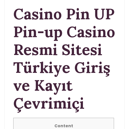
Casino Pin UP
Pin-up Casino
Resmi Sitesi
Türkiye Giriş
ve Kayıt
Çevrimiçi
Content