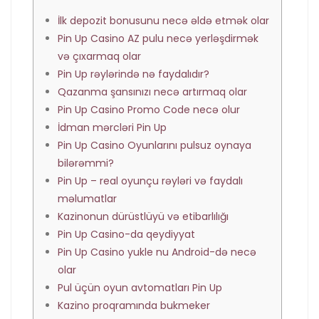
İlk depozit bonusunu necə əldə etmək olar
Pin Up Casino AZ pulu necə yerləşdirmək
və çıxarmaq olar
Pin Up rəylərində nə faydalıdır?
Qazanma şansınızı necə artırmaq olar
Pin Up Casino Promo Code necə olur
İdman mərcləri Pin Up
Pin Up Casino Oyunlarını pulsuz oynaya
bilərəmmi?
Pin Up – real oyunçu rəyləri və faydalı
məlumatlar
Kazinonun dürüstlüyü və etibarlılığı
Pin Up Casino-da qeydiyyat
Pin Up Casino yukle nu Android-də necə
olar
Pul üçün oyun avtomatları Pin Up
Kazino proqramında bukmeker