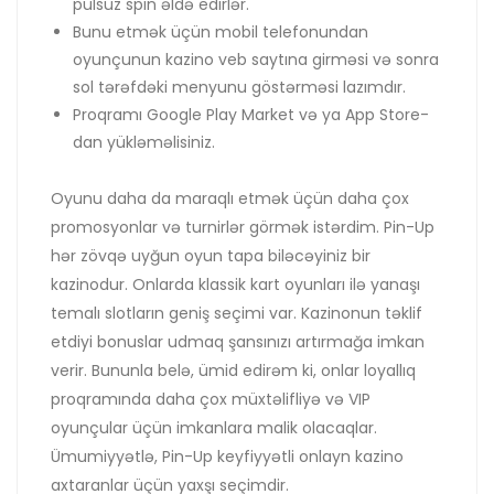
pulsuz spin əldə edirlər.
Bunu etmək üçün mobil telefonundan
oyunçunun kazino veb saytına girməsi və sonra
sol tərəfdəki menyunu göstərməsi lazımdır.
Proqramı Google Play Market və ya App Store-
dan yükləməlisiniz.
Oyunu daha da maraqlı etmək üçün daha çox
promosyonlar və turnirlər görmək istərdim. Pin-Up
hər zövqə uyğun oyun tapa biləcəyiniz bir
kazinodur. Onlarda klassik kart oyunları ilə yanaşı
temalı slotların geniş seçimi var. Kazinonun təklif
etdiyi bonuslar udmaq şansınızı artırmağa imkan
verir. Bununla belə, ümid edirəm ki, onlar loyallıq
proqramında daha çox müxtəlifliyə və VIP
oyunçular üçün imkanlara malik olacaqlar.
Ümumiyyətlə, Pin-Up keyfiyyətli onlayn kazino
axtaranlar üçün yaxşı seçimdir.