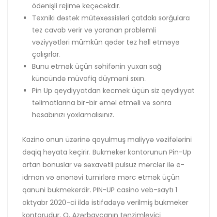
ödənişli rejimə keçəcəkdir.
Texniki dəstək mütəxəssisləri çatdakı sorğulara
tez cavab verir və yaranan problemli
vəziyyətləri mümkün qədər tez həll etməyə
çalışırlar.
Bunu etmək üçün səhifənin yuxarı sağ
küncündə müvafiq düyməni sıxın.
Pin Up qeydiyyatdan kecmek üçün siz qeydiyyat
təlimatlarına bir-bir əməl etməli və sonra
hesabınızı yoxlamalısınız.
Kazino onun üzərinə qoyulmuş maliyyə vəzifələrini
dəqiq həyata keçirir. Bukmeker kontorunun Pin-Up
artan bonuslar və səxavətli pulsuz mərclər ilə e-
idman və ənənəvi turnirlərə mərc etmək üçün
qanuni bukmekerdir. PIN-UP casino veb-saytı 1
oktyabr 2020-ci ildə istifadəyə verilmiş bukmeker
kontorudur. O, Azərbaycanın tənzimləyici