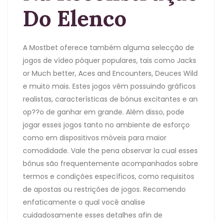
Do Elenco
A Mostbet oferece também alguma selecção de
jogos de vídeo póquer populares, tais como Jacks
or Much better, Aces and Encounters, Deuces Wild
e muito mais. Estes jogos vêm possuindo gráficos
realistas, características de bónus excitantes e an
op??o de ganhar em grande. Além disso, pode
jogar esses jogos tanto no ambiente de esforço
como em dispositivos móveis para maior
comodidade. Vale the pena observar la cual esses
bônus são frequentemente acompanhados sobre
termos e condições específicos, como requisitos
de apostas ou restrições de jogos. Recomendo
enfaticamente o qual você analise
cuidadosamente esses detalhes afin de