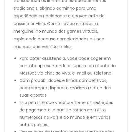
transcendeu os limites de estabelecimentos
tradicionais, abrindo caminho para uma
experiência emocionante e conveniente de
cassino on-line. Como 1 ávido entusiasta,
mergulhei no mundo dos games virtuais,
explorando because complexidades e since
nuances que vêm com eles.
Para obter assistência, você pode coger em
contato apresentando o suporte ao cliente da
MostBet via chat ao vivo, e-mail ou telefone.
Com probabilidades e linhas competitivas,
pode sempre disparar o máximo match das
suas apostas.
Isso permite que você contorne as restrições
de pagamento, o qual se tornaram muito
numerosas no País e do mundo e em vários
outros países.