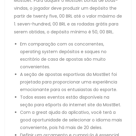
Mostbet. Para adquirir o Mostbet bônus de boas-
vindas, o jogador deve produzir um depósito the
partir de twenty five, 00 BRL até o valor máximo de
1. seven-hundred, 00 BRL e as rodadas grátis para
serem obtidas, o depósito mínimo é 50, 00 BRL.
Em comparação com os concorrentes,
operating system depósitos e saques no
escritório de casa de apostas são muito
convenientes.
A seção de apostas esportivas da MostBet foi
projetada para proporcionar uma experiência
emocionante para os entusiastas do esporte.
Todos esses eventos estão disponíveis na
seção para eSports do internet site da MostBet.
Com a great ajuda do aplicativo, você terá a
good oportunidade de selecionar o idioma mais
conveniente, pois há mais de 20 deles.
Definir um orçamento e cumpri-lo é essencial