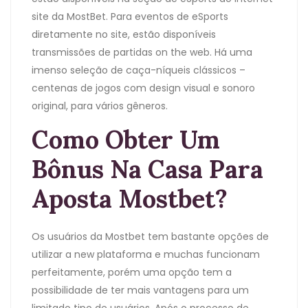
site da MostBet. Para eventos de eSports
diretamente no site, estão disponíveis
transmissões de partidas on the web. Há uma
imenso seleção de caça-níqueis clássicos –
centenas de jogos com design visual e sonoro
original, para vários gêneros.
Como Obter Um
Bônus Na Casa Para
Aposta Mostbet?
Os usuários da Mostbet tem bastante opções de
utilizar a new plataforma e muchas funcionam
perfeitamente, porém uma opção tem a
possibilidade de ter mais vantagens para um