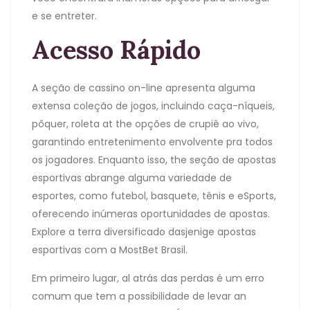
e se entreter.
Acesso Rápido
A seção de cassino on-line apresenta alguma
extensa coleção de jogos, incluindo caça-níqueis,
pôquer, roleta at the opções de crupiê ao vivo,
garantindo entretenimento envolvente pra todos
os jogadores. Enquanto isso, the seção de apostas
esportivas abrange alguma variedade de
esportes, como futebol, basquete, tênis e eSports,
oferecendo inúmeras oportunidades de apostas.
Explore a terra diversificado dasjenige apostas
esportivas com a MostBet Brasil.
Em primeiro lugar, al atrás das perdas é um erro
comum que tem a possibilidade de levar an