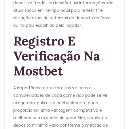
depositar fundos na MostBet. As informações são
atualizadas em tempo hábil para refletir the
situação atual de sistemas de deposito no Brasil
ou no país escolhido pelo jogador.
Registro E
Verificação Na
Mostbet
A importância de se familiarizar com as
complexidades de cada game não pode servir
exagerada, pois esse conhecimento pode
proporcionar uma vantagem competitiva e
melhorar sua experiência geral. Sim, o valor do
depósito mínimo varia conforme o método de