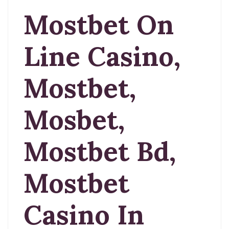
Mostbet On
Line Casino,
Mostbet,
Mosbet,
Mostbet Bd,
Mostbet
Casino In