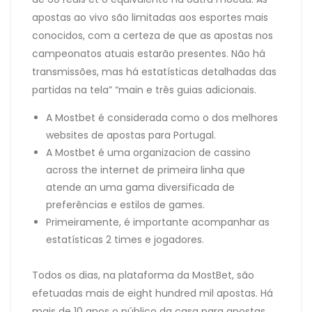
apostas ao vivo são limitadas aos esportes mais
conocidos, com a certeza de que as apostas nos
campeonatos atuais estarão presentes. Não há
transmissões, mas há estatísticas detalhadas das
partidas na tela” “main e três guias adicionais.
A Mostbet é considerada como o dos melhores
websites de apostas para Portugal.
A Mostbet é uma organizacion de cassino
across the internet de primeira linha que
atende an uma gama diversificada de
preferências e estilos de games.
Primeiramente, é importante acompanhar as
estatísticas 2 times e jogadores.
Todos os dias, na plataforma da MostBet, são
efetuadas mais de eight hundred mil apostas. Há
mais de 10 anos o público da casa para apostas