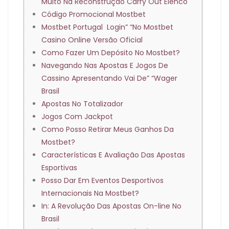
Muito Na Reconstrução Carry Out Elenco
Código Promocional Mostbet
Mostbet Portugal ️ Login” “No Mostbet
Casino Online Versão Oficial
Como Fazer Um Depósito No Mostbet?
Navegando Nas Apostas E Jogos De
Cassino Apresentando Vai De” “Wager
Brasil
Apostas No Totalizador
Jogos Com Jackpot
Como Posso Retirar Meus Ganhos Da
Mostbet?
Características E Avaliação Das Apostas
Esportivas
Posso Dar Em Eventos Desportivos
Internacionais Na Mostbet?
In: A Revolução Das Apostas On-line No
Brasil