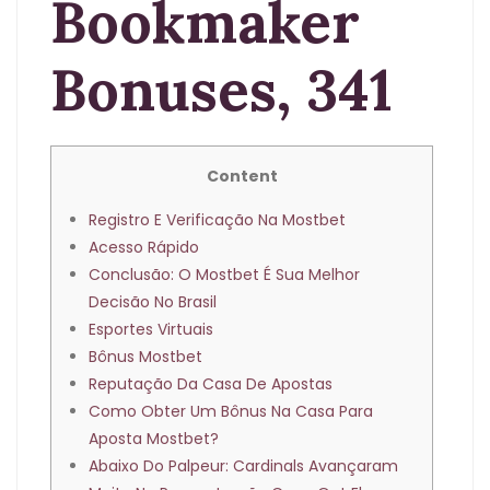
Bookmaker
Bonuses, 341
Content
Registro E Verificação Na Mostbet
Acesso Rápido
Conclusão: O Mostbet É Sua Melhor
Decisão No Brasil
Esportes Virtuais
Bônus Mostbet
Reputação Da Casa De Apostas
Como Obter Um Bônus Na Casa Para
Aposta Mostbet?
Abaixo Do Palpeur: Cardinals Avançaram