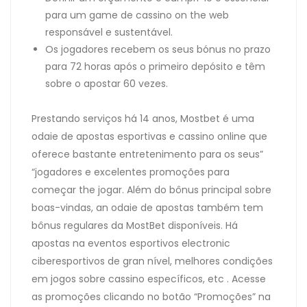
para um game de cassino on the web
responsável e sustentável.
Os jogadores recebem os seus bónus no prazo
para 72 horas após o primeiro depósito e têm
sobre o apostar 60 vezes.
Prestando serviços há 14 anos, Mostbet é uma
odaie de apostas esportivas e cassino online que
oferece bastante entretenimento para os seus”
“jogadores e excelentes promoções para
começar the jogar. Além do bônus principal sobre
boas-vindas, an odaie de apostas também tem
bônus regulares da MostBet disponíveis. Há
apostas na eventos esportivos electronic
ciberesportivos de gran nível, melhores condições
em jogos sobre cassino específicos, etc . Acesse
as promoções clicando no botão “Promoções” na