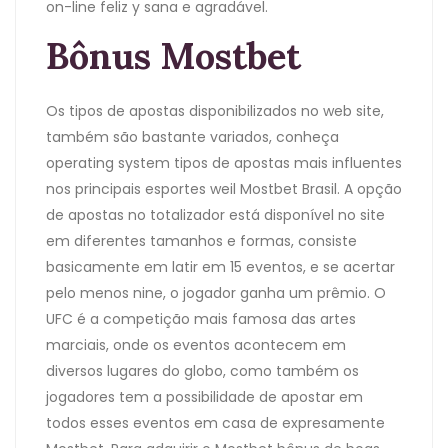
on-line feliz y sana e agradável.
Bônus Mostbet
Os tipos de apostas disponibilizados no web site,
também são bastante variados, conheça
operating system tipos de apostas mais influentes
nos principais esportes weil Mostbet Brasil. A opção
de apostas no totalizador está disponível no site
em diferentes tamanhos e formas, consiste
basicamente em latir em 15 eventos, e se acertar
pelo menos nine, o jogador ganha um prêmio. O
UFC é a competição mais famosa das artes
marciais, onde os eventos acontecem em
diversos lugares do globo, como também os
jogadores tem a possibilidade de apostar em
todos esses eventos em casa de expresamente