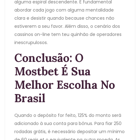
alguma espiral descendente. É fundamental
abordar cada jogo com alguma mentalidade
clara e desistir quando because chances não
estiverem a seu favor. Além disso, o cenário dos
cassinos on-line tem teu quinhão de operadores
inescrupulosos.
Conclusão: O
Mostbet É Sua
Melhor Escolha No
Brasil
Quando o depósito for feito, 125% do monto será
adicionado à sua conta para bônus. Para fiar 250
rodadas grátis, é necessário depositar um mínimo
de 60 reais et o equivalente na outra moeda. As