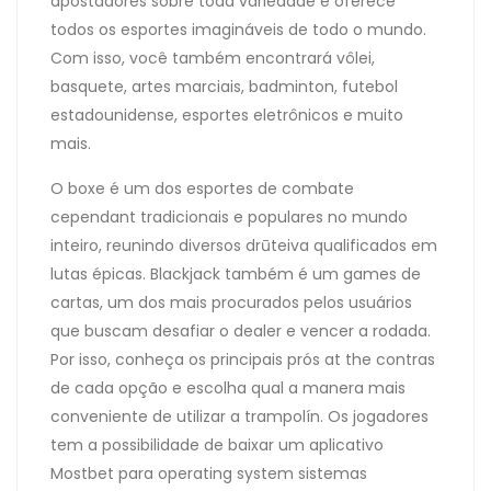
apostadores sobre toda variedade e oferece
todos os esportes imagináveis de todo o mundo.
Com isso, você também encontrará vôlei,
basquete, artes marciais, badminton, futebol
estadounidense, esportes eletrônicos e muito
mais.
O boxe é um dos esportes de combate
cependant tradicionais e populares no mundo
inteiro, reunindo diversos drūteiva qualificados em
lutas épicas. Blackjack também é um games de
cartas, um dos mais procurados pelos usuários
que buscam desafiar o dealer e vencer a rodada.
Por isso, conheça os principais prós at the contras
de cada opção e escolha qual a manera mais
conveniente de utilizar a trampolín. Os jogadores
tem a possibilidade de baixar um aplicativo
Mostbet para operating system sistemas