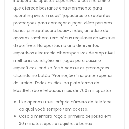
incapere de apostas esportivas e cassino online
que oferece bastante entretenimento para
operating system seus” “jogadores e excelentes
promoções para começar a jogar. Além perform
bônus principal sobre boas-vindas, an odaie de
apostas também tem bônus regulares da MostBet
disponíveis. Há apostas no ano de eventos
esportivos electronic ciberesportivos de stop nível,
melhores condições em jogos para cassino
específicos, and so forth Acesse as promoções
clicando no botão “Promoções” na parte superior
da uraian. Todos os dias, na plataforma da
MostBet, são efetuadas mais de 700 mil apostas.
Use apenas u seu próprio número de telefone,
ao qual você sempre tem acesso.
Caso o membro faça o primeiro depósito em
30 minutos, após o registro, o bônus