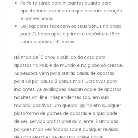
Perfeito tanto para iniciantes quanto para
apostadores experientes que buscam emoção
e conveniência.
Os jogadores recebem os seus bónus no prazo
para 72 horas após o primeiro depósito e têm
sobre o apostar 62 vezes.
Há mais de 10 anos o público da casa para
apostas no País e do mundo e no globo só cresce.
As pessoas vêm para outras casas de apostas
para cá por causa 2 bônus mais lucrativos para
iniciantes. As avaliações dessan odaie de apostas
na sites on-line independentes são, em sua
maioria, positivas. Um quebra-galho em qualquer
plataforma de games de apostas é a qualidade
de seu serviço profissional ao cliente. É uma das
porções mais verificadas sobre qualquer revisão
de uma Mostbet de apostas online por aí.