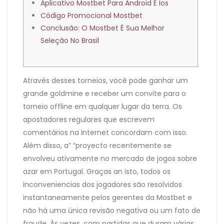
Aplicativo Mostbet Para Android E Ios
Código Promocional Mostbet
Conclusão: O Mostbet É Sua Melhor
Seleção No Brasil
Através desses torneios, você pode ganhar um
grande goldmine e receber um convite para o
torneio offline em qualquer lugar da terra. Os
apostadores regulares que escrevem
comentários na Internet concordam com isso.
Além disso, a” “proyecto recentemente se
envolveu ativamente no mercado de jogos sobre
azar em Portugal. Graças an isto, todos os
inconveniencias dos jogadores são resolvidos
instantaneamente pelos gerentes da Mostbet e
não há uma única revisão negativa ou um fato de
fraude. Às vezes, com partidas que duram várias