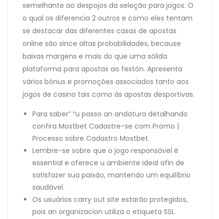
semelhante ao despojos da seleção para jogos. O
o qual os diferencia 2 outros e como eles tentam
se destacar das diferentes casas de apostas
online são since altas probabilidades, because
baixas margens e mais do que uma sólida
plataforma para apostas ao festón. Apresenta
vários bónus e promoções associados tanto aos
jogos de casino tais como às apostas desportivas.
Para saber” “u passo an andatura detalhando
confira Mostbet Cadastre-se com Promo |
Processo sobre Cadastro Mostbet.
Lembre-se sobre que o jogo responsável é
essential e oferece u ambiente ideal afin de
satisfazer sua paixão, mantendo um equilíbrio
saudável.
Os usuários carry out site estarão protegidos,
pois an organizacion utiliza o etiqueta SSL.