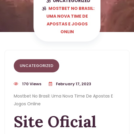
UNCATEGORIZED
MOSTBET NO BRASIL:
UMA NOVA TIME DE
APOSTAS E JOGOS
ONLIN
UNCATEGORIZED
170 Views
February 17, 2023
Mostbet No Brasil: Uma Nova Time De Apostas E
Jogos Online
Site Oficial