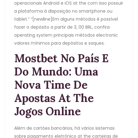
operacionais Android e iOS at the com isso possuir
a plataforma à disposição no smartphone ou
tablet.” “[newline]Em alguns métodos é possível
fazer o depósito a partir de 3, 00 BRL, confira
operating system principais métodos electronic
valores mínimos para depósitos e saques.
Mostbet No País E
Do Mundo: Uma
Nova Time De
Apostas At The
Jogos Online
Além de cartões bancários, há vários sistemas
sobre pagamento eletrônico at the carteiras de