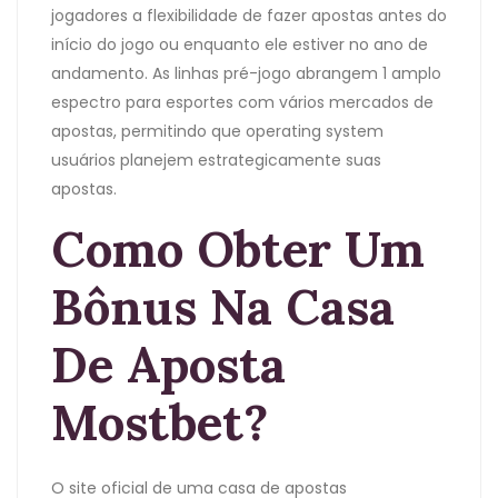
jogadores a flexibilidade de fazer apostas antes do
início do jogo ou enquanto ele estiver no ano de
andamento. As linhas pré-jogo abrangem 1 amplo
espectro para esportes com vários mercados de
apostas, permitindo que operating system
usuários planejem estrategicamente suas
apostas.
Como Obter Um
Bônus Na Casa
De Aposta
Mostbet?
O site oficial de uma casa de apostas