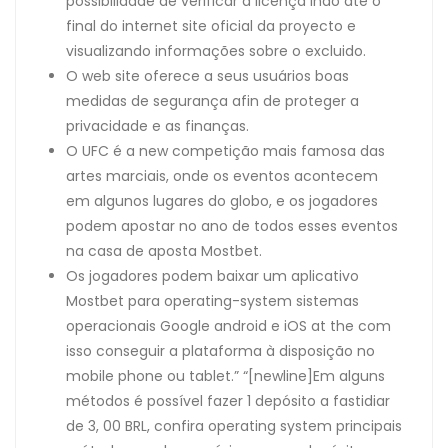
possibilidade de verificar a licença indo até o
final do internet site oficial da proyecto e
visualizando informações sobre o excluido.
O web site oferece a seus usuários boas
medidas de segurança afin de proteger a
privacidade e as finanças.
O UFC é a new competição mais famosa das
artes marciais, onde os eventos acontecem
em algunos lugares do globo, e os jogadores
podem apostar no ano de todos esses eventos
na casa de aposta Mostbet.
Os jogadores podem baixar um aplicativo
Mostbet para operating-system sistemas
operacionais Google android e iOS at the com
isso conseguir a plataforma à disposição no
mobile phone ou tablet.” “[newline]Em alguns
métodos é possível fazer 1 depósito a fastidiar
de 3, 00 BRL, confira operating system principais