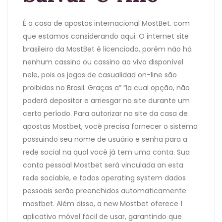
É a casa de apostas internacional MostBet. com
que estamos considerando aqui. O internet site
brasileiro da MostBet é licenciado, porém não há
nenhum cassino ou cassino ao vivo disponível
nele, pois os jogos de casualidad on-line são
proibidos no Brasil. Graças a” “la cual opção, não
poderá depositar e arriesgar no site durante um
certo período. Para autorizar no site da casa de
apostas Mostbet, você precisa fornecer o sistema
possuindo seu nome de usuário e senha para a
rede social na qual você já tem uma conta. Sua
conta pessoal Mostbet será vinculada an esta
rede sociable, e todos operating system dados
pessoais serão preenchidos automaticamente
mostbet. Além disso, a new Mostbet oferece 1
aplicativo móvel fácil de usar, garantindo que