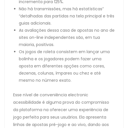
incrementa para 125%.
Não há transmissões, mas há estatísticas”
“detalhadas das partidas na tela principal e três
guias adicionais.
As avaliações dessa casa de apostas no ano de
sites on-line independentes são, em tua
maioria, positivas.
Os jogos de roleta consistem em lançar uma
bolinha e os jogadores podem fazer uma
aposta em diferentes opções como cores,
dezenas, colunas, ímpares ou chez e até
mesmo no número exato.
Esse nível de conveniência electronic
acessibilidade é alguma prova do compromisso
da plataforma na oferecer uma experiência de
jogo perfeita para seus usuários. Ela apresenta
linhas de apostas pré-jogo e ao vivo, dando aos