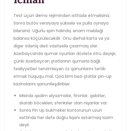
Test üçün demo rejimindən istifadə etməlisiniz.
Sonra bütöv versiyaya yüksələ və pulla oynaya
bilərsiniz. Uğurlu spin halında, ənam məbləği
balansa köçürüləcəkdir. Onu dərhal karta və ya
digər ödəniş aləti vasitəsilə çıxarmaq olar.
Azərbaycanda qumar oyunları dövlətə ötrü dəyişir,
çünki Azərbaycan ştatlarının qumarla bağlı
fəaliyyətləri tənzimləyən öz qanunlarını tərtib
etmək hüququ mal. Qoa kimi bəzi ştatlar pin-up
kazinolarını qanuniləşdiriblər.
Misirdə qədim əlyazmalar, fironlar, qəbirlər,
skarab böcəkləri, sfenkslər olan nişanlar var.
Sonra Pin Up bukmeker kontorunun uzun
xəttində hər dəfə doğru liqanı axtarmaq lazım
deyil.