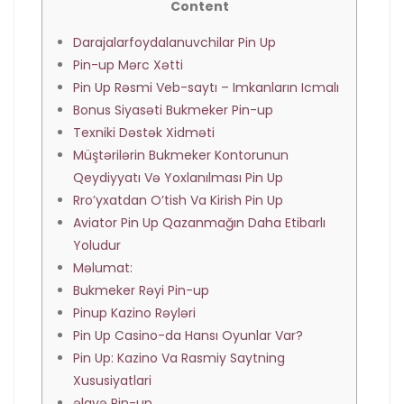
Content
Darajalarfoydalanuvchilar Pin Up
Pin-up Mərc Xətti
Pin Up Rəsmi Veb-saytı – Imkanların Icmalı
Bonus Siyasəti Bukmeker Pin-up
Texniki Dəstək Xidməti
Müştərilərin Bukmeker Kontorunun
Qeydiyyatı Və Yoxlanılması Pin Up
Rro’yxatdan O’tish Va Kirish Pin Up
Aviator Pin Up Qazanmağın Daha Etibarlı
Yoludur
Məlumat:
Bukmeker Rəyi Pin-up
Pinup Kazino Rəyləri
Pin Up Casino-da Hansı Oyunlar Var?
Pin Up: Kazino Va Rasmiy Saytning
Xususiyatlari
əlavə Pin-up