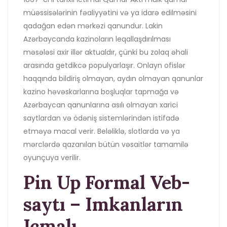
müəssisələrinin fəaliyyətini və ya idarə edilməsini
qadağan edən mərkəzi qanundur. Lakin
Azərbaycanda kazinoların leqallaşdırılması
məsələsi axir illər aktualdır, çünki bu zolaq əhali
arasında getdikcə populyarlaşır. Onlayn ofislər
haqqında bildiriş olmayan, aydın olmayan qanunlar
kazino həvəskarlarına boşluqlar tapmağa və
Azərbaycan qanunlarına asılı olmayan xarici
saytlardan və ödəniş sistemlərindən istifadə
etməyə macal verir. Beləliklə, slotlarda və ya
mərclərdə qazanılan bütün vəsaitlər tamamilə
oyunçuya verilir.
Pin Up Formal Veb-
saytı – Imkanların
Icmalı