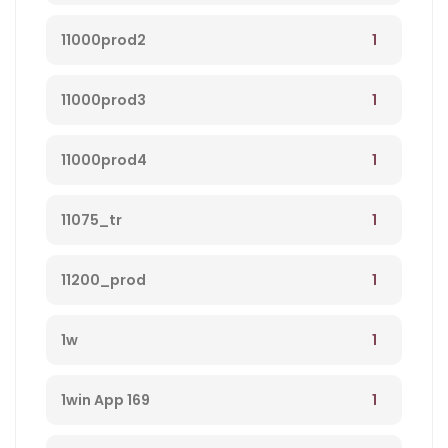
1
11000prod2
1
11000prod3
1
11000prod4
1
11075_tr
1
11200_prod
1
1w
1
1win App 169