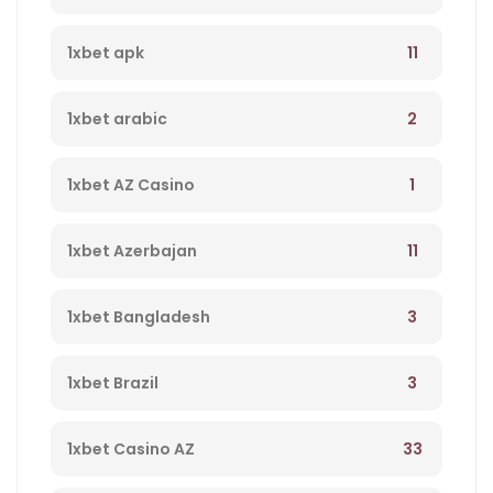
11
1xbet apk
2
1xbet arabic
1
1xbet AZ Casino
11
1xbet Azerbajan
3
1xbet Bangladesh
3
1xbet Brazil
33
1xbet Casino AZ