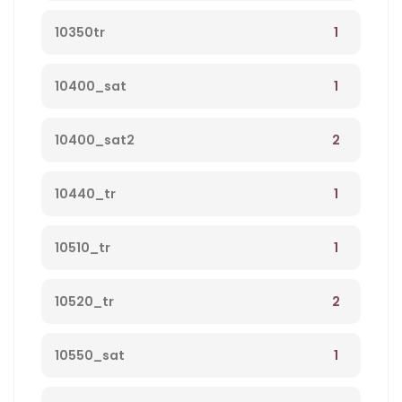
1
10350tr
1
10400_sat
2
10400_sat2
1
10440_tr
1
10510_tr
2
10520_tr
1
10550_sat