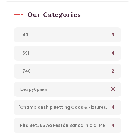
Our Categories
3
– 40
4
– 591
2
– 746
36
! Без рубрики
4
"Championship Betting Odds & Fixtures,
Football England – 27
4
"Fifa Bet365 Ao Festón Banca Inicial 14k