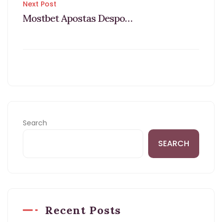
navigation
Next Post
Mostbet Apostas Desportivas E Casino On-line Site Oficial Em Nosso País Obter Bônus 1600 R$ Enta
Search
SEARCH
Recent Posts