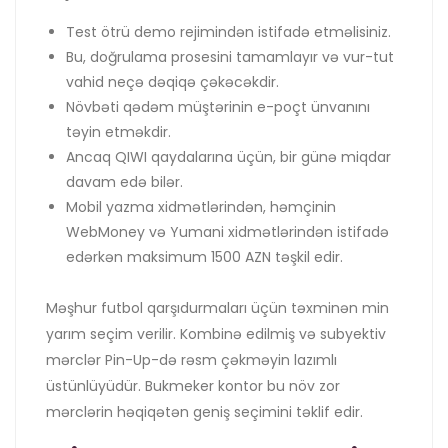
Test ötrü demo rejimindən istifadə etməlisiniz.
Bu, doğrulama prosesini tamamlayır və vur-tut
vahid neçə dəqiqə çəkəcəkdir.
Növbəti qədəm müştərinin e-poçt ünvanını
təyin etməkdir.
Ancaq QIWI qaydalarına üçün, bir günə miqdar
davam edə bilər.
Mobil yazma xidmətlərindən, həmçinin
WebMoney və Yumani xidmətlərindən istifadə
edərkən maksimum 1500 AZN təşkil edir.
Məşhur futbol qarşıdurmaları üçün təxminən min
yarım seçim verilir. Kombinə edilmiş və subyektiv
mərclər Pin-Up-də rəsm çəkməyin lazımlı
üstünlüyüdür. Bukmeker kontor bu növ zor
mərclərin həqiqətən geniş seçimini təklif edir.