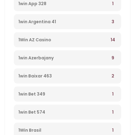
1
1win App 328
3
1win Argentina 41
14
1Win AZ Casino
9
1win Azerbajany
2
1win Baixar 463
1
1win Bet 349
1
1win Bet 574
1
1Win Brasil