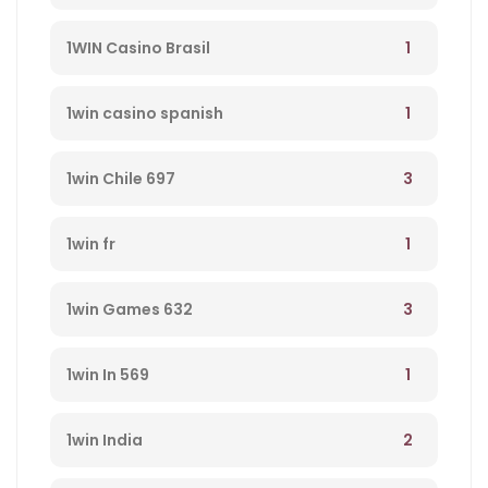
1
1WIN Casino Brasil
1
1win casino spanish
3
1win Chile 697
1
1win fr
3
1win Games 632
1
1win In 569
2
1win India