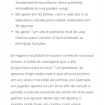
fundamental reconhecer since possíveis
armadilhas la cual podem surgir.
Ela opera em 93 países, com o web site e os
aplicativos oficiais para celular traduzidos em
25 idiomas.
No geral,” “um site é bastante fácil de usar,
mesmo para 1 novato é fácil entender as
principais funções.
Se registre na plataforma para conhecer e possuir
acesso a todas as vantagens que o site
proporciona para os teus” “compradores. As
apostas single nada mais é que uma ex profeso
em um único mercado da remesa, por exemplo,
um jogador aposta na um time afin de vencer a
partida, e precisa somente da vitória do time para
ganhar sua aposta. Neste tipo de aposta, o
jogador pode fazer um combo com várias