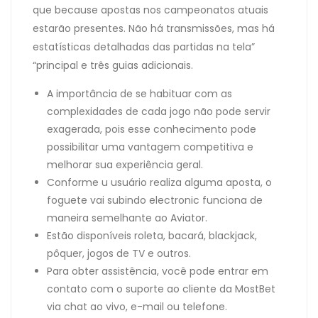
que because apostas nos campeonatos atuais
estarão presentes. Não há transmissões, mas há
estatísticas detalhadas das partidas na tela”
“principal e três guias adicionais.
A importância de se habituar com as
complexidades de cada jogo não pode servir
exagerada, pois esse conhecimento pode
possibilitar uma vantagem competitiva e
melhorar sua experiência geral.
Conforme u usuário realiza alguma aposta, o
foguete vai subindo electronic funciona de
maneira semelhante ao Aviator.
Estão disponíveis roleta, bacará, blackjack,
pôquer, jogos de TV e outros.
Para obter assistência, você pode entrar em
contato com o suporte ao cliente da MostBet
via chat ao vivo, e-mail ou telefone.