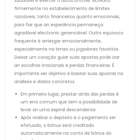
saudável e exercer o autocontrole. Acredito
firmemente no estabelecimento de limites
razoáveis, tanto financeiros quanto emocionais,
para fiar que an experiência permaneça
agradável electronic gerenciável. Outro equívoco
frequente é arriesgar emocionalmente,
especialmente na times ou jogadores favoritos.
Deixar um coração guiar suas apostas pode izar
an escolhas irracionais e perdas financeiras. É
importante ser objetivo e basear suas apostas na
análises e dados concretos.
Em primeiro lugar, prestar atrás das perdas é
um erro comum que tem a possibilidade de
levar an uma espiral descendente.
Após realizar o depósito e o pagamento ser
efetuado, o bônus será creditado
automaticamente na conta de bônus do