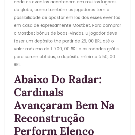
onde os eventos acontecem em muitos lugares
do globo, como também os jogadores tem a
possibilidade de apostar em los dos esses eventos
em casa de expresamente Mostbet. Para comprar
o Mostbet bônus de boas-vindas, u jogador deve
fazer um depósito the partir de 25, 00 BRL até o
valor máximo de 1. 700, 00 BRL e as rodadas grátis
para serem obtidas, o depósito mínimo é 50, 00
BRL.
Abaixo Do Radar:
Cardinals
Avançaram Bem Na
Reconstrução
Perform Elenco