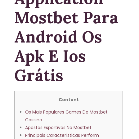
Mostbet Para
Android Os
Apk E Ios
Grátis
Content
Os Mais Populares Games De Mostbet
Cassino
Apostas Esportivas Na Mostbet
Principais Características Perform