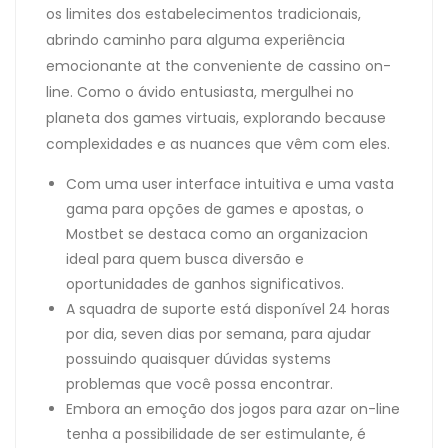
os limites dos estabelecimentos tradicionais,
abrindo caminho para alguma experiência
emocionante at the conveniente de cassino on-
line. Como o ávido entusiasta, mergulhei no
planeta dos games virtuais, explorando because
complexidades e as nuances que vêm com eles.
Com uma user interface intuitiva e uma vasta
gama para opções de games e apostas, o
Mostbet se destaca como an organizacion
ideal para quem busca diversão e
oportunidades de ganhos significativos.
A squadra de suporte está disponível 24 horas
por dia, seven dias por semana, para ajudar
possuindo quaisquer dúvidas systems
problemas que você possa encontrar.
Embora an emoção dos jogos para azar on-line
tenha a possibilidade de ser estimulante, é