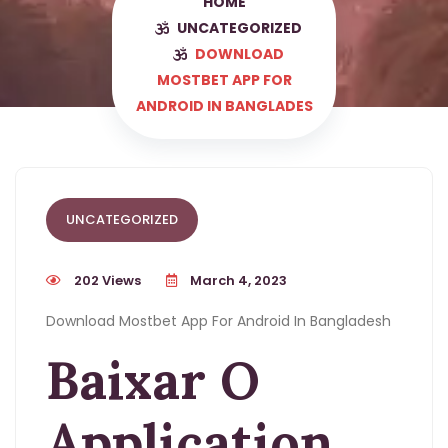
HOME
UNCATEGORIZED
DOWNLOAD
MOSTBET APP FOR
ANDROID IN BANGLADES
UNCATEGORIZED
202 Views
March 4, 2023
Download Mostbet App For Android In Bangladesh
Baixar O
Application