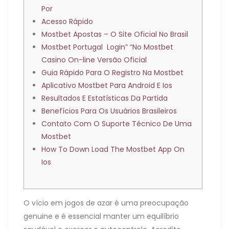
Por
Acesso Rápido
Mostbet Apostas – O Site Oficial No Brasil
Mostbet Portugal ️ Login” “No Mostbet
Casino On-line Versão Oficial
Guia Rápido Para O Registro Na Mostbet
Aplicativo Mostbet Para Android E Ios
Resultados E Estatísticas Da Partida
Benefícios Para Os Usuários Brasileiros
Contato Com O Suporte Técnico De Uma
Mostbet
How To Down Load The Mostbet App On
Ios
O vício em jogos de azar é uma preocupação
genuine e é essencial manter um equilíbrio