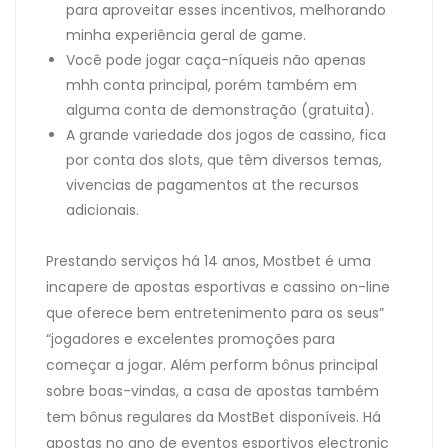
para aproveitar esses incentivos, melhorando
minha experiência geral de game.
Você pode jogar caça-níqueis não apenas
mhh conta principal, porém também em
alguma conta de demonstração (gratuita).
A grande variedade dos jogos de cassino, fica
por conta dos slots, que têm diversos temas,
vivencias de pagamentos at the recursos
adicionais.
Prestando serviços há 14 anos, Mostbet é uma
incapere de apostas esportivas e cassino on-line
que oferece bem entretenimento para os seus”
“jogadores e excelentes promoções para
começar a jogar. Além perform bônus principal
sobre boas-vindas, a casa de apostas também
tem bônus regulares da MostBet disponíveis. Há
apostas no ano de eventos esportivos electronic