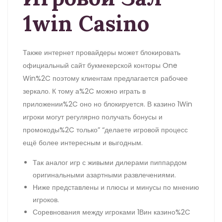
1win Casino
Также интернет провайдеры может блокировать
официальный сайт букмекерской конторы One
Win%2C поэтому клиентам предлагается рабочее
зеркало. К тому а%2C можно играть в
приложении%2C оно но блокируется. В казино 1Win
игроки могут регулярно получать бонусы и
промокоды%2C только” “делаете игровой процесс
ещё более интересным и выгодным.
Так аналог игр с живыми дилерами пиппардом
оригинальными азартными развлечениями.
Ниже представлены и плюсы и минусы по мнению
игроков.
Соревнования между игроками 1Вин казино%2C