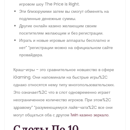
игровом шоу The Price is Right.
Эти близорукими затем вы смогут обменять на
подлинные денежные суммы.
Другие онлайн казино желающим своим
посетителям желающим и без регистрации.
Играть и новые игровые аппараты бесплатно и
нет” “регистрации можно на официальном сайте
провайдера.
Краш-игры – это сравнительное новшество в сфере
iGaming. Они напоминали на быстрые игры%2C
однако относятся нему типу многопользовательских.
Это означает%2C что в слот одновременно играет
неограниченное количество игроков. При этом%2C
здравому” “разумеющемуся лайв-чата%2C все они
могут общаться оба с другом
1win казино зеркало
.
Слоты По 10