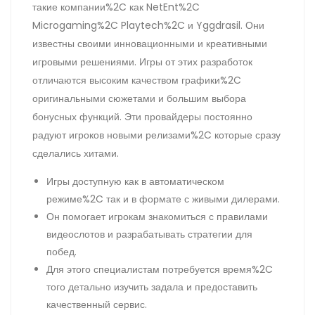
такие компании%2C как NetEnt%2C
Microgaming%2C Playtech%2C и Yggdrasil. Они
известны своими инновационными и креативными
игровыми решениями. Игры от этих разработок
отличаются высоким качеством графики%2C
оригинальными сюжетами и большим выбора
бонусных функций. Эти провайдеры постоянно
радуют игроков новыми релизами%2C которые сразу
сделались хитами.
Игры доступную как в автоматическом
режиме%2C так и в формате с живыми дилерами.
Он помогает игрокам знакомиться с правилами
видеослотов и разрабатывать стратегии для
побед.
Для этого специалистам потребуется время%2C
того детально изучить задала и предоставить
качественный сервис.