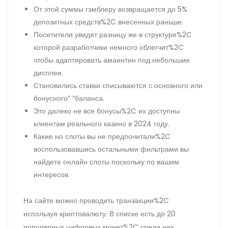
От этой суммы гэмблеру возвращается до 5%
депозитных средств%2C внесенных раньше.
Посетители увидят разницу же в структуре%2C
которой разработчики немного облегчит%2C
чтобы адаптировать амаинтин под небольшие
дисплеи.
Становились ставки списываются с основного или
бонусного” “баланса.
Это далеко не все бонусы%2C их доступны
клиентам реального казино в 2024 году.
Какие но слоты вы не предпочитали%2C
воспользовавшись остальными фильтрами вы
найдете онлайн слоты поскольку по вашим
интересов.
На сайте можно проводить транзакции%2C
используя криптовалюту. В списке есть до 20
популярных цифровых монет%2C среди них