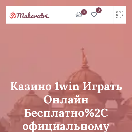
Skip
0
to
0
content
Казино 1win Играть
Онлайн
Бесплатно%2C
официальному