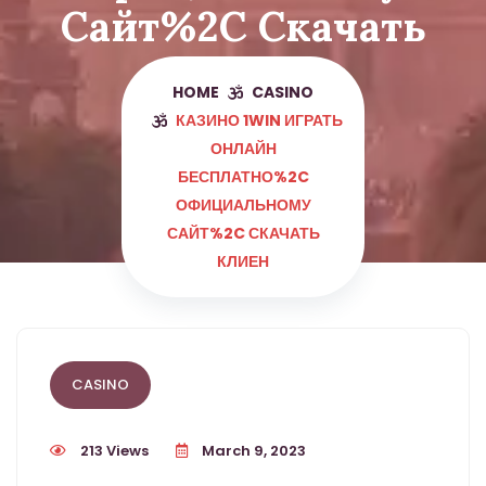
Сайт%2C Скачать
Клиен
HOME
CASINO
КАЗИНО 1WIN ИГРАТЬ
ОНЛАЙН
БЕСПЛАТНО%2C
ОФИЦИАЛЬНОМУ
САЙТ%2C СКАЧАТЬ
КЛИЕН
CASINO
213 Views
March 9, 2023