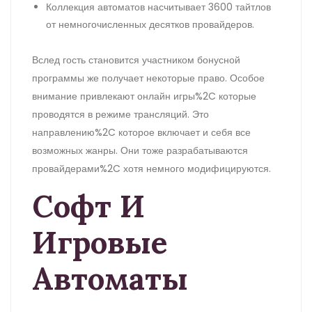
Коллекция автоматов насчитывает 3600 тайтлов
от немногочисленных десятков провайдеров.
Вслед гость становится участником бонусной
программы же получает некоторые право. Особое
внимание привлекают онлайн игры%2C которые
проводятся в режиме трансляций. Это
направлению%2C которое включает и себя все
возможных жанры. Они тоже разрабатываются
провайдерами%2C хотя немного модифицируются.
Софт И
Игровые
Автоматы