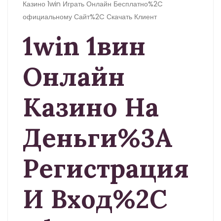
Казино 1win Играть Онлайн Бесплатно%2C
официальному Сайт%2C Скачать Клиент
1win 1вин
Онлайн
Казино На
Деньги%3A
Регистрация
И Вход%2C