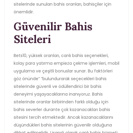
sitelerinde sunulan bahis oranları, bahisçiler için
önemlidir.
Güvenilir Bahis
Siteleri
Bets10, yüksek oranları, canlı bahis seçenekleri,
kolay para yatırma empieza çekme işlemleri, mobil
uygulama ve çeşitli bonuslar sunar. Bu faktörleri
göz önünde” “bulundurarak seçecekleri bahis
sitelerinde güvenli ve ödüllendirici bir bahis
deneyimi yaşayacaklarına inanıyoruz. Bahis
sitelerinde oranlar birbirinden farklı olduğu için
bahis severler durante çok kazanacakları bahis
sitesini tercih etmektedir. Ancak kazanacaklarını
düşündükleri bahis sitelerinin güvenilir olduğuna
dikkat edilmelidir. Lisanslı olarak canlı bahis hizmeti