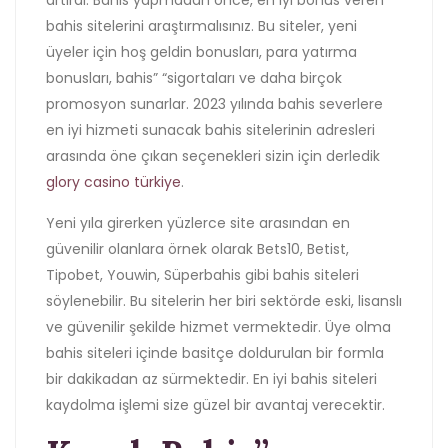
artırdı. Bahis yapmadan önce, en iyi bonus veren
bahis sitelerini araştırmalısınız. Bu siteler, yeni
üyeler için hoş geldin bonusları, para yatırma
bonusları, bahis” “sigortaları ve daha birçok
promosyon sunarlar. 2023 yılında bahis severlere
en iyi hizmeti sunacak bahis sitelerinin adresleri
arasında öne çıkan seçenekleri sizin için derledik
glory casino türkiye
.
Yeni yıla girerken yüzlerce site arasından en
güvenilir olanlara örnek olarak Bets10, Betist,
Tipobet, Youwin, Süperbahis gibi bahis siteleri
söylenebilir. Bu sitelerin her biri sektörde eski, lisanslı
ve güvenilir şekilde hizmet vermektedir. Üye olma
bahis siteleri içinde basitçe doldurulan bir formla
bir dakikadan az sürmektedir. En iyi bahis siteleri
kaydolma işlemi size güzel bir avantaj verecektir.