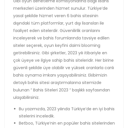
Gibi oyun denetleme komisyonlarına bağlı lisans
merkezleri üzerinden hizmet sunulur. Türkiye’de
yasal şekilde hizmet veren 6 bahis sitesinin
dışındaki tüm platformlar, yurt dışı lisansları ile
faaliyet eden sitelerdir. Güvenilirlik oranlarını
inceleyerek ve bahis forumlarında tavsiye edilen
siteler seçerek, oyun keyfini daimi blooming
getirebilirsiniz. Gibi şirketler, 2023 yılı itibariyle en
çok üyeye ve ilgiye sahip bahis siteleridir. Her birine
güvenli şekilde üye olabilir ve yüksek oranlarla canlı
bahis oynama imkanı yaşayabilirsiniz. Ekibimizin
detaylı bahis sitesi araştırmalarına sitemizde
bulunan ” Bahis Siteleri 2023 ” başlıklı sayfasından
ulaşabilirsiniz.
Bu yazımızda, 2023 yılında Türkiye’de en iyi bahis
sitelerini inceledik.
Betboo, Türkiye’nin en popüler bahis sitelerinden