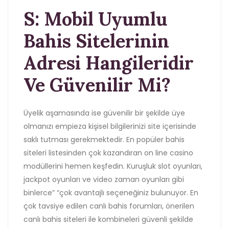
S: Mobil Uyumlu
Bahis Sitelerinin
Adresi Hangileridir
Ve Güvenilir Mi?
Üyelik aşamasında ise güvenilir bir şekilde üye
olmanızı empieza kişisel bilgilerinizi site içerisinde
saklı tutması gerekmektedir. En popüler bahis
siteleri listesinden çok kazandıran on line casino
modüllerini hemen keşfedin. Kuruşluk slot oyunları,
jackpot oyunları ve video zaman oyunları gibi
binlerce” “çok avantajlı seçeneğiniz bulunuyor. En
çok tavsiye edilen canlı bahis forumları, önerilen
canlı bahis siteleri ile kombineleri güvenli şekilde