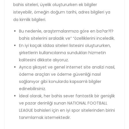
bahis siteleri, üyelik oluştururken ek bilgiler
isteyebilir, örneğin doğum tarihi, adres bilgileri ya
da kimlik bilgileri.
Bu nedenle, araştırmalarımıza göre en ba?ar?l?
bahis sitelerini sıraladık ve” “özelliklerini inceledik.
En iyi kaçak iddaa siteleri listesini oluştururken,
şirketlerin kullanıcılarına sundukları hizmetin
kalitesini dikkate alıyoruz.
Ayrıca şikayet ve genel internet site analizi nasıl,
ödeme araçları ve ödeme güvenliği nasıl
sağlanıyor gibi konularda kapsamlı bilgiler
edinebilirsiniz.
İdeal olarak, her bahis sever fantastik bir genişlik
ve pazar derinliği sunan NATIONAL FOOTBALL
LEAGUE bahisleri için en iyi spor sitelerinden birini
tanımlamak istemektedir.