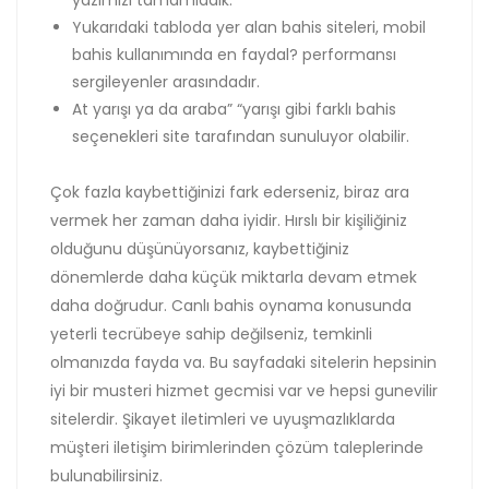
yazımızı tamamladık.
Yukarıdaki tabloda yer alan bahis siteleri, mobil
bahis kullanımında en faydal? performansı
sergileyenler arasındadır.
At yarışı ya da araba” “yarışı gibi farklı bahis
seçenekleri site tarafından sunuluyor olabilir.
Çok fazla kaybettiğinizi fark ederseniz, biraz ara
vermek her zaman daha iyidir. Hırslı bir kişiliğiniz
olduğunu düşünüyorsanız, kaybettiğiniz
dönemlerde daha küçük miktarla devam etmek
daha doğrudur. Canlı bahis oynama konusunda
yeterli tecrübeye sahip değilseniz, temkinli
olmanızda fayda va. Bu sayfadaki sitelerin hepsinin
iyi bir musteri hizmet gecmisi var ve hepsi gunevilir
sitelerdir. Şikayet iletimleri ve uyuşmazlıklarda
müşteri iletişim birimlerinden çözüm taleplerinde
bulunabilirsiniz.