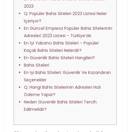
2023
Q: Popüler Bahis Siteleri 2023 Listesi Neler
Içeriyor?
En Güncel Empieza Popüler Bahis Sitelerinin
Adresleri 2023 Listesi – Türkiye’de
En İyi Yabancı Bahis Siteleri – Popüler
Kaçak Bahis Siteleri Nelerdir?
En Güvenilir Bahis Siteleri Hangileri?
Bahis Siteleri
En İyi Bahis Siteleri: Güvenilir Ve Kazandıran
Seçenekler
Q: Hangi Bahis Sitelerinin Adresleri Hızlı
Ödeme Yapar?
Neden Güvenilir Bahis Siteleri Tercih
Edilmelidir?