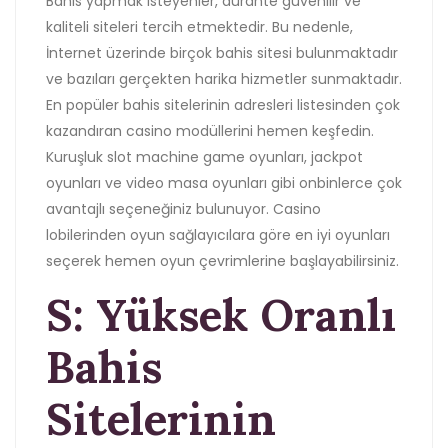
Bahis yapmak isteyenler, durante güvenilir ve
kaliteli siteleri tercih etmektedir. Bu nedenle,
İnternet üzerinde birçok bahis sitesi bulunmaktadır
ve bazıları gerçekten harika hizmetler sunmaktadır.
En popüler bahis sitelerinin adresleri listesinden çok
kazandıran casino modüllerini hemen keşfedin.
Kuruşluk slot machine game oyunları, jackpot
oyunları ve video masa oyunları gibi onbinlerce çok
avantajlı seçeneğiniz bulunuyor. Casino
lobilerinden oyun sağlayıcılara göre en iyi oyunları
seçerek hemen oyun çevrimlerine başlayabilirsiniz.
S: Yüksek Oranlı
Bahis
Sitelerinin