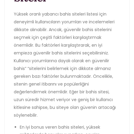
Yüksek oranlı yabancı bahis siteleri listesi için
deneyimli kullanıcıların yorumları ve incelemeleri
dikkate alınabilir. Ancak, güvenilir bahis sitelerini
seçmek için çeşitli faktörleri karşılaştırmak
önemlidir. Bu faktörleri karşılaştırarak, en iyi
empieza güvenilir bahis sitelerini seçebilirsiniz.
Kullanıcı yorumlarına dayalı olarak en güvenilir
bahis” “sitelerini belirlemek için dikkate almanız
gereken bazı faktörler bulunmaktadır. Öncelikle,
sitenin genel itibarını ve popülerliğini
değerlendirmek önemlidir. Eğer bir bahis sitesi,
uzun süredir hizmet veriyor ve geniş bir kullanıcı
kitlesine sahipse, bu siteye olan güvenin artacağı
söylenebilir.
En iyi bonus veren bahis siteleri, yüksek