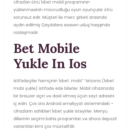
cihazları ötrü 1xbet mobil proqramının
yüklənməsinin mövcudluğu oyun oyunçular ötrü
sorunsuz edir. Müştəri ilə mərc şirkəti arasında
aydın edilmiş Qaydalara əsasən uduş haqqında
razılaşmadır.
Bet Mobile
Yukle In Ios
İstifadəçilər həmçinin 1xbet .mobi” “arizona (1xbet
mobi yukle) istifadə edə bilərlər. Mobil cihazınızda
bir brauzer açın və daxil olmaq üçün sayt adresini
iç edin. Çox ara Android əməliyyat sistemindəki –
cihazların sahibləri 1xbet yukle istəyirlər. Menyu
dillərinin seçimi bahis proqramları və ahora depozit
variantları kimi çox müxtəlifdir.