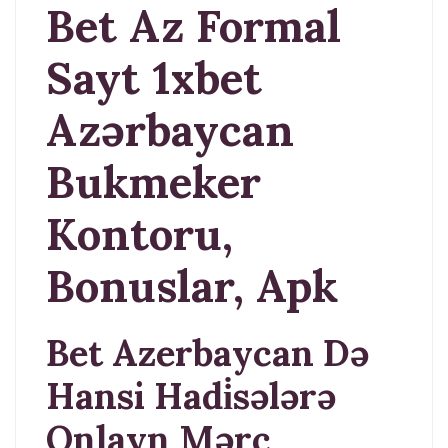
Bet Az Formal
Sayt 1xbet
Azərbaycan
Bukmeker
Kontoru,
Bonuslar, Apk
Bet Azerbaycan Də
Hansi Hadi̇sələrə
Onlayn Mərc