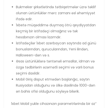
Bukmeker şirkətlətində tətbiqetmələr üzrə təklif
olunan üstünlüklər mərc zamanı əsl əhəmiyyət
ifadə edir.
1xbetə müqəddimə duymaq ötrü qeydiyyatdan
keçmiş bir istifadəçi olmağınız və tək
hesabınızın olması lazımdır.
İstifadəçilər 1xbet azerbaycan saytında ad günü
bonuslarından, qurucularından, Yeni ilindən,
Halloween-dən və s.
Əsas üstünlüklərə təntənəli əmsallar, idman və
özgə tədbirlərin əzəmətli seçimi və varlı bonus
seçimi daxildir.
Mobil Giriş disput etmədən başlanğıc, saytın
Rusiyadan olduğunu və ölkə daxilində 1000-dən
ən bahis ofisi olduğunu söyləyə bilərik.
1xbet Mobil yukle cihazınızın parametrlərində bir az”