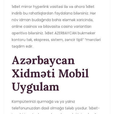
1xBet mirror hyperlink vasitəsi ilə və ahora 1xBet
indirib bu rahatlıqlardan faydalana bilərsiniz. Hər
növ idman budağında bahis eləmək xaricində,
online casinos və bilavasitə casino variantları
aperitivo bilərsiniz. 1xBet AZERBAYCAN bukmeker
kontoru tək, ekspress, sistem, zəncir tipli” “mərcləri
təqdim edir.
Azərbaycan
Xidməti Mobil
Uygulam
Kompüterinizi qurmağa və ya yalnız
telefonunuzdan daxil olmağa tələb yoxdur. 1xbet-