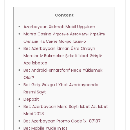
Content
Azərbaycan Xidməti Mobil Uygulam
Monro Casino Игровые Автоматы Играйте
Онлайн На Сайте Монро Казино
Bet Azerbaycan İdman Üzrə Onlayn
Mərclər ᐉ Bukmeker Şirkəti 1xbet Giriş ᐉ
Aze 1xbetco
Bet Android-smartfonf Necə Yükləmək
Olar?
Bet Giriş, Güzgü 1 Xbet Azərbaycanda
Rəsmi Sayt
Depozit
Bet: Azərbaycan Mərc Saytı 1xbet Az, 1xbet
Mobi 2023
Bet Azerbaycan Promo Code 1x_87187
Bet Mobile Yukle In Ios