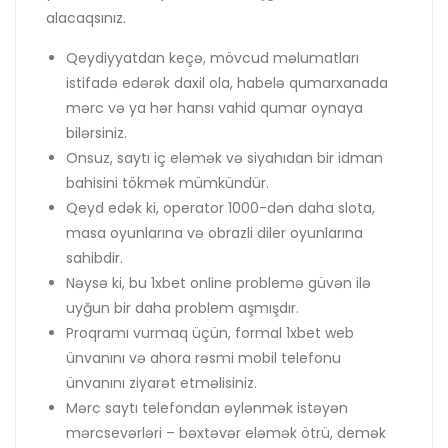
alacaqsınız.
Qeydiyyatdan keçə, mövcud məlumatları
istifadə edərək daxil ola, habelə qumarxanada
mərc və ya hər hansı vahid qumar oynaya
bilərsiniz.
Onsuz, saytı iç eləmək və siyahıdan bir idman
bahisini tökmək mümkündür.
Qeyd edək ki, operator 1000-dən daha slota,
masa oyunlarına və obrazli diler oyunlarına
sahibdir.
Nəysə ki, bu 1xbet online problemə güvən ilə
uyğun bir daha problem aşmışdır.
Proqramı vurmaq üçün, formal 1xbet web
ünvanını və ahora rəsmi mobil telefonu
ünvanını ziyarət etməlisiniz.
Mərc saytı telefondan əylənmək istəyən
mərcsevərləri – bəxtəvər eləmək ötrü, demək