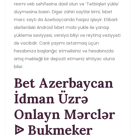
resmi veb səhifəsinə daxil olun və ‘Tətbiqləri yüklə’
düyməsinə basın. Digər zahiri saytlar kimi, 1xbet
mərc saytı da Azərbaycanda haqsız işləyir. Etibarlı
alətlərdəki Android 1xbet mobi yukle ilə yanaşı
yükləmə səviyyəsi, versiya biliyi və reytinq vəziyyəti
də vacibdir. Canlı yayımı axtarmaq üçün
hesabınıza başlanğıc etməlisiniz və hesabınızda
artıq məbləğli bir depozit etməniz ehtiyac oluna
bilər.
Bet Azerbaycan
İdman Üzrə
Onlayn Mərclər
ᐉ Bukmeker