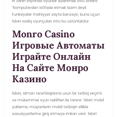
in zahiri saytında oyunlar əylənmək ötrü onlara”
“kompüterdən istifadə etmək lazım deyil.
Funksiyalar mahiyyət sayta bənzəyir, buna üçün
1xbet sadiq oyunçuları ötrü bu üstünlükdür.
Monro Casino
Игровые Автоматы
Играйте Онлайн
На Сайте Монро
Казино
1xbet, idman tərəfdaşlarına uzun bir tətbiq seçimi
və mükəmməl oyun təklifləri ilə tanınır. 1xbet mobil
yükləmə, müştərilərin mobil tətbiqin elliklə
xüsusiyyətlərinə giriş etməyə imkan verir. 1xbet