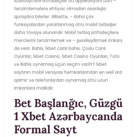
Azərbaycanlı istifadəçilər bu applikasiyanı izafi –
tənzimləmələrə ehtiyac olmadan asanlıqla
quraşdıra bilərlər. Əlbəttə, – daha çox
funksiyalardan yararlanmaq ötrü mobil tətbiqlər
daha tövsiyə olunandır. Mobil tətbiq istifadəçilərə
mərclərini tənzimləmək və – şəxsiləşdirmək imkanı
da verir. Bahis, 1xbet canlı bahis, Çoxlu Canlı
Oyunlar, 1xbet Casino, 1xbet Casino Oyunları, Toto
və Bahis oynamaq üçün seçim varifr? 1xbet
saytının mobil versiyası həmkarlarından ən weil ard
qalmır və telefonlardan oynamaq ötrü uzun
imkanlara malikdir.
Bet Başlanğıc, Güzgü
1 Xbet Azərbaycanda
Formal Sayt