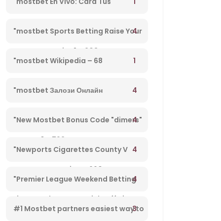
1
"mostbet En Vivo: Cara Tus
Pronósticos Sobre Directo Y Disfruta
4
"mostbet Sports Betting Raise Your
De Su Streaming" – 203
Odds Mz – 78
1
"mostbet Wikipedia – 68
4
"mostbet Залози Онлайн
Регистрация От България И Бонус
4
"New Mostbet Bonus Code "dimers"
Оферти" – 792
Unlocks $1k+ Copa America Bonus
4
"Newports Cigarettes County V
For Soccer Betting – 660
Chesterfield League Two Tv Channel,
4
"Premier League Weekend Betting
Live Steady Stream, Kick-off Time –
Offer: Bet £10 And Get £30 In Free
3
#1 Mostbet partners easiest way to