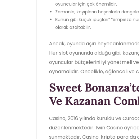
oyuncular için çok önemlidir.
Zamanla, kayıpların başarılarla denge
Bunun gibi küçük ipuçları” “empieza nu
olarak azaltabilir.
Ancak, oyunda aşırı heyecanlanmadan
Her slot oyununda olduğu gibi, kazançl
oyuncular bütçelerini iyi yönetmeli v
oynamalıdır. Öncelikle, eğlenceli ve
Sweet Bonanza’t
Ve Kazanan Com
Casino, 2016 yılında kuruldu ve Cura
düzenlenmektedir. 1win Casino ayrıca 
sunmaktadır. Casino, kripto para da 