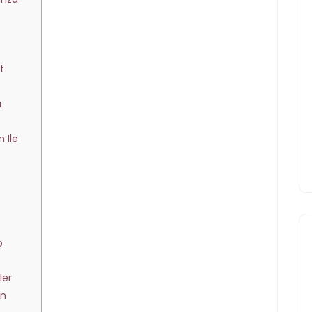
t
a
 Ile
o
ler
in