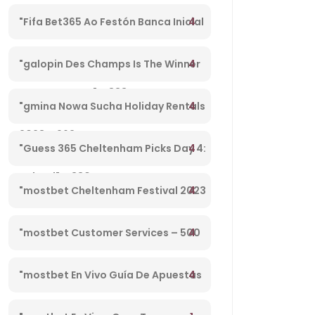
Fixtures, Football England – 27
4
"Fifa Bet365 Ao Festón Banca Inicial
14k Playpix #mostbet 25 05 23
4
"galopin Des Champs Is The Winner
Vamos Forrar!" – 833
Boodles Cheltenham Platinum Cup
4
"gmina Nowa Sucha Holiday Rentals
2023 – 962
& Homes Masovian Voivodeship,
4
"Guess 365 Cheltenham Picks Day 4:
Poland" – 330
£30 In Free Bets Code 'tsport' – 865
4
"mostbet Cheltenham Festival 2023
Tips, Preview, Bog & Nrnb – 1
4
"mostbet Customer Services – 500
4
"mostbet En Vivo Guía De Apuestas
2024 – 821