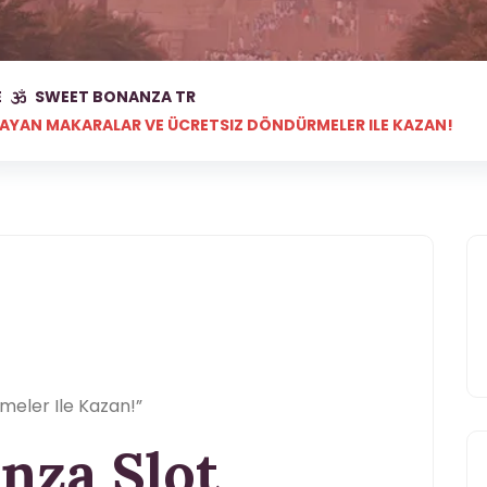
E
SWEET BONANZA TR
AYAN MAKARALAR VE ÜCRETSIZ DÖNDÜRMELER ILE KAZAN!
eler Ile Kazan!”
nza Slot