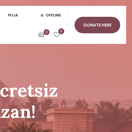
PUJA
OFFLINE
DONATE HERE
0
0
cretsiz
zan!