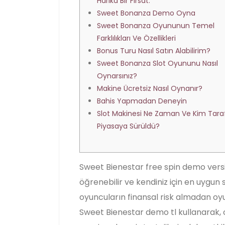
Harika Bir Fırsat:
Sweet Bonanza Demo Oyna
Sweet Bonanza Oyununun Temel
Farklılıkları Ve Özellikleri
Bonus Turu Nasıl Satın Alabilirim?
Sweet Bonanza Slot Oyununu Nasıl
Oynarsınız?
Makine Ücretsiz Nasıl Oynanır?
Bahis Yapmadan Deneyin
Slot Makinesi Ne Zaman Ve Kim Tara
Piyasaya Sürüldü?
Sweet Bienestar free spin demo versiy
öğrenebilir ve kendiniz için en uygun st
oyuncuların finansal risk almadan oy
Sweet Bienestar demo tl kullanarak, oyu