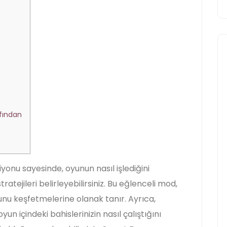
fından
onu sayesinde, oyunun nasıl işlediğini
ratejileri belirleyebilirsiniz. Bu eğlenceli mod,
unu keşfetmelerine olanak tanır. Ayrıca,
n içindeki bahislerinizin nasıl çalıştığını