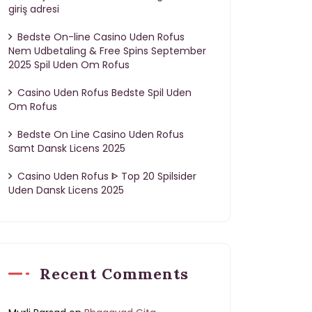
giriş adresi
Bedste On-line Casino Uden Rofus
Nem Udbetaling & Free Spins September
2025 Spil Uden Om Rofus
Casino Uden Rofus Bedste Spil Uden
Om Rofus
Bedste On Line Casino Uden Rofus
Samt Dansk Licens 2025
Casino Uden Rofus ᐈ Top 20 Spilsider
Uden Dansk Licens 2025
Recent Comments