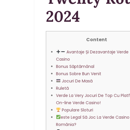
2024
Content
Avantaje Și Dezavantaje Verde
Casino
Bonus Săptămânal
Bonus Sobre Bun Venit
Jocuri De Masă
Ruletă
Verde La Very Jocuri De Top Cu Pla
On-line Verde Casino!
Populare Sloturi
este Legal Să Joc La Verde Casino
România?