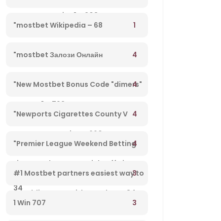
De Su Streaming" – 203
Odds Mz – 78
1
"mostbet Wikipedia – 68
4
"mostbet Залози Онлайн
Регистрация От България И Бонус
4
"New Mostbet Bonus Code "dimers"
Оферти" – 792
Unlocks $1k+ Copa America Bonus
4
"Newports Cigarettes County V
For Soccer Betting – 660
Chesterfield League Two Tv Channel,
4
"Premier League Weekend Betting
Live Steady Stream, Kick-off Time –
Offer: Bet £10 And Get £30 In Free
3
#1 Mostbet partners easiest way to
34
Gambling Bets With Mostbet – 84
make money from player 584
3
1 Win 707