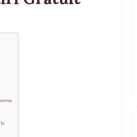
tforma
 În