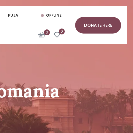
PUJA
OFFLINE
DONATE HERE
0
0
Romania