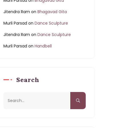
Murli Parsad
on
Bhagavad Gita
Jitendra Ram
on
Bhagavad Gita
Murli Parsad
on
Dance Sculpture
Jitendra Ram
on
Dance Sculpture
Murli Parsad
on
Handbell
Search