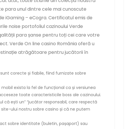
t atât, toate titlurile din colecția noastră
cate para unul dintre cele mai cunoscute
de iGaming – eCogra. Certificatul emis de
ile noise portofoliul cazinoului Verde
galității para șanse pentru toți cei care votre
rect. Verde On line casino România oferă u
stinație atrăgătoare pentru jucătorii în
sunt corecte și fiabile, fiind furnizate sobre
l mobil exista la fel de funcțional ca și versiunea
cceseze toate caracteristicile boss ale cazinoului.
 că ești un” “jucător responsabil, care respectă
ew site-ului nostru sobre casino și că ne putem
 act sobre identitate (buletin, pașaport) sau