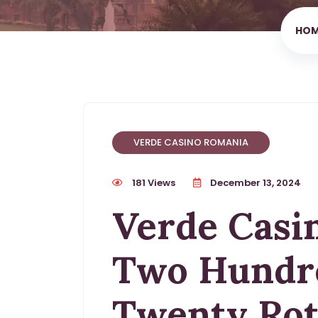
HOM
VERDE CASINO ROMANIA
181 Views
December 13, 2024
Verde Casin
Two Hundr
Twenty Roti