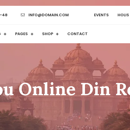
-48
INFO@DOMAIN.COM
EVENTS
HOLIS
G
PAGES
SHOP
CONTACT
ou Online Din 