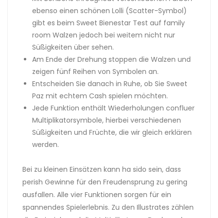
ebenso einen schönen Lolli (Scatter-Symbol)
gibt es beim Sweet Bienestar Test auf family
room Walzen jedoch bei weitem nicht nur
Süßigkeiten über sehen.
Am Ende der Drehung stoppen die Walzen und
zeigen fünf Reihen von Symbolen an.
Entscheiden Sie danach in Ruhe, ob Sie Sweet
Paz mit echtem Cash spielen möchten.
Jede Funktion enthält Wiederholungen confluer
Multiplikatorsymbole, hierbei verschiedenen
Süßigkeiten und Früchte, die wir gleich erklären
werden.
Bei zu kleinen Einsätzen kann ha sido sein, dass
perish Gewinne für den Freudensprung zu gering
ausfallen. Alle vier Funktionen sorgen für ein
spannendes Spielerlebnis. Zu den Illustrates zählen