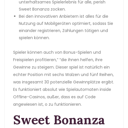
unterhaltsames Spielerlebnis für alle, perish
Sweet Bonanza zocken.
Bei den innovativen Anbietern ist alles für die
Nutzung auf Mobilgeräten optimiert, sodass Sie
einander registrieren, Zahlungen tätigen und
spielen können.
Spieler können auch von Bonus-Spielen und
Freispielen profitieren,” “die ihnen helfen, ihre
Gewinne zu steigern. Dieser spiel ist natürlich ein
echter Position mit sechs Walzen und fünf Reihen,
was insgesamt 30 potenzielle Gewinnplätze ergibt.
Es funktioniert absolut wie Spielautomaten inside
Offline-Casinos, außer, dass es auf Code
angewiesen ist, o zu funktionieren.
Sweet Bonanza