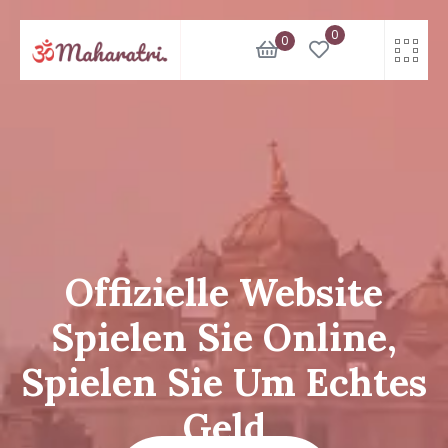
Skip
0
to
0
content
Offizielle Website
Spielen Sie Online,
Spielen Sie Um Echtes
Geld