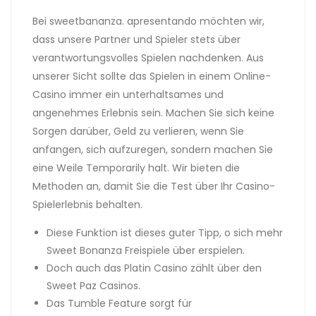
Bei sweetbananza. apresentando möchten wir,
dass unsere Partner und Spieler stets über
verantwortungsvolles Spielen nachdenken. Aus
unserer Sicht sollte das Spielen in einem Online-
Casino immer ein unterhaltsames und
angenehmes Erlebnis sein. Machen Sie sich keine
Sorgen darüber, Geld zu verlieren, wenn Sie
anfangen, sich aufzuregen, sondern machen Sie
eine Weile Temporarily halt. Wir bieten die
Methoden an, damit Sie die Test über Ihr Casino-
Spielerlebnis behalten.
Diese Funktion ist dieses guter Tipp, o sich mehr
Sweet Bonanza Freispiele über erspielen.
Doch auch das Platin Casino zählt über den
Sweet Paz Casinos.
Das Tumble Feature sorgt für