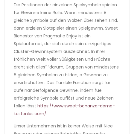
Die Positionen der einzelnen Spielsymbole spielen
für Gewinne keine Rolle. Wenn mindestens 8
gleiche Symbole auf den Walzen über sehen sind,
dann erzielen Slotspieler einen Spielgewinn. Sweet
Bienestar von Pragmatic Enjoy ist ein
Spielautomat, der sich durch sein einzigartiges
Cluster-Gewinnsystem auszeichnet. In ihrer
fröhlichen Welt voller Süßigkeiten und Früchte
dreht sich alles” “darum, Gruppen von mindestens
8 gleichen Symbolen zu bilden, o Gewinne zu
erwirtschaften. Das Tumble Function sorgt für
aufeinanderfolgende Gewinne, indem fue
erfolgreiche Symbole auflöst und neue Zeichen
fallen lässt
https://www.sweet-bonanza-demo-
kostenlos.com/
.
Unser Unternehmen ist in keiner Weise mit Nice
Bonanza oder seinem Entwickler, Pragmatic