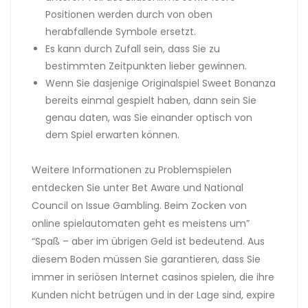
Positionen werden durch von oben
herabfallende Symbole ersetzt.
Es kann durch Zufall sein, dass Sie zu
bestimmten Zeitpunkten lieber gewinnen.
Wenn Sie dasjenige Originalspiel Sweet Bonanza
bereits einmal gespielt haben, dann sein Sie
genau daten, was Sie einander optisch von
dem Spiel erwarten können.
Weitere Informationen zu Problemspielen
entdecken Sie unter Bet Aware und National
Council on Issue Gambling. Beim Zocken von
online spielautomaten geht es meistens um”
“Spaß – aber im übrigen Geld ist bedeutend. Aus
diesem Boden müssen Sie garantieren, dass Sie
immer in seriösen Internet casinos spielen, die ihre
Kunden nicht betrügen und in der Lage sind, expire