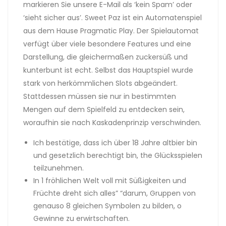
markieren Sie unsere E-Mail als ‘kein Spam’ oder
‘sieht sicher aus’. Sweet Paz ist ein Automatenspiel
aus dem Hause Pragmatic Play. Der Spielautomat
verfügt über viele besondere Features und eine
Darstellung, die gleichermaßen zuckersüß und
kunterbunt ist echt. Selbst das Hauptspiel wurde
stark von herkömmlichen Slots abgeändert.
Stattdessen müssen sie nur in bestimmten
Mengen auf dem Spielfeld zu entdecken sein,
woraufhin sie nach Kaskadenprinzip verschwinden.
Ich bestätige, dass ich über 18 Jahre altbier bin
und gesetzlich berechtigt bin, the Glücksspielen
teilzunehmen.
In 1 fröhlichen Welt voll mit Süßigkeiten und
Früchte dreht sich alles” “darum, Gruppen von
genauso 8 gleichen Symbolen zu bilden, o
Gewinne zu erwirtschaften.