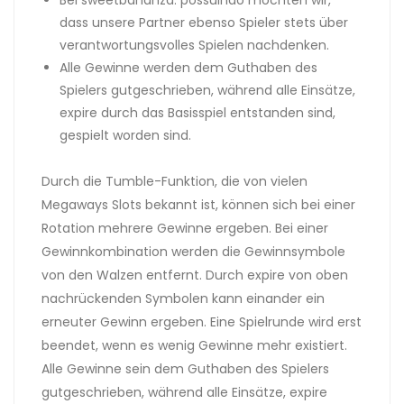
Bei sweetbananza. possuindo möchten wir,
dass unsere Partner ebenso Spieler stets über
verantwortungsvolles Spielen nachdenken.
Alle Gewinne werden dem Guthaben des
Spielers gutgeschrieben, während alle Einsätze,
expire durch das Basisspiel entstanden sind,
gespielt worden sind.
Durch die Tumble-Funktion, die von vielen
Megaways Slots bekannt ist, können sich bei einer
Rotation mehrere Gewinne ergeben. Bei einer
Gewinnkombination werden die Gewinnsymbole
von den Walzen entfernt. Durch expire von oben
nachrückenden Symbolen kann einander ein
erneuter Gewinn ergeben. Eine Spielrunde wird erst
beendet, wenn es wenig Gewinne mehr existiert.
Alle Gewinne sein dem Guthaben des Spielers
gutgeschrieben, während alle Einsätze, expire