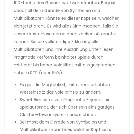
100-fache des Gesamtwettwerts kaufen. Bei just
about all dem Gerede von Symbolen und
Multiplikatoren könnte es dieser Kopf sein, welcher
sich jetzt dreht. Es wird alles Sinn machen, falls Sie
unsere kostenlose demo oben zocken. Alternativ
können Sie die vollständige Erklärung aller
Multiplikatoren und ihre Auszahlung unten lesen.
Pragmatic Perform beinhaltet Spiele durch
mittlerer bis hoher Volatilität mit ausgesprochen
hohem RTP (über 95%).
Es gibt die Möglichkeit, mit einem erhöhten
Wetteinsatz das Spielprinzip zu ändern.
Sweet Bienestar von Pragmatic Enjoy ist ein
Spielautomat, der sich über sein einzigartiges
Cluster-Gewinnsystem auszeichnet.
Bei most dem Gerede von Symbolen und
Multiplikatoren könnte es welcher Kopf sein,