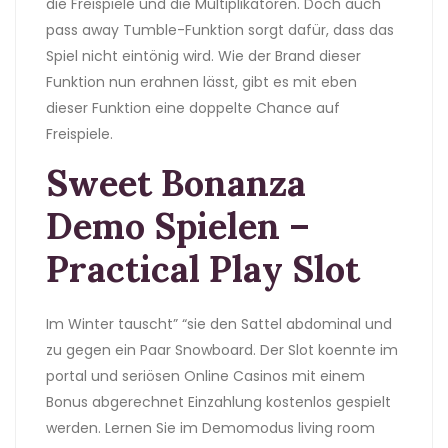
die Freispiele und die Multiplikatoren. Doch auch
pass away Tumble-Funktion sorgt dafür, dass das
Spiel nicht eintönig wird. Wie der Brand dieser
Funktion nun erahnen lässt, gibt es mit eben
dieser Funktion eine doppelte Chance auf
Freispiele.
Sweet Bonanza
Demo Spielen –
Practical Play Slot
Im Winter tauscht” “sie den Sattel abdominal und
zu gegen ein Paar Snowboard. Der Slot koennte im
portal und seriösen Online Casinos mit einem
Bonus abgerechnet Einzahlung kostenlos gespielt
werden. Lernen Sie im Demomodus living room