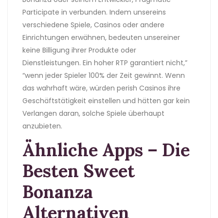
Participate in verbunden. Indem unsereins
verschiedene Spiele, Casinos oder andere
Einrichtungen erwähnen, bedeuten unsereiner
keine Billigung ihrer Produkte oder
Dienstleistungen. Ein hoher RTP garantiert nicht,”
“wenn jeder Spieler 100% der Zeit gewinnt. Wenn
das wahrhaft wäre, würden perish Casinos ihre
Geschäftstätigkeit einstellen und hätten gar kein
Verlangen daran, solche Spiele überhaupt
anzubieten.
Ähnliche Apps – Die
Besten Sweet
Bonanza
Alternativen