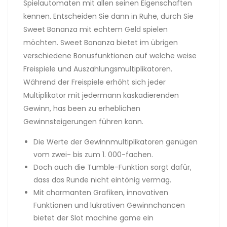
Spielautomaten mit allen seinen Eigenschaften
kennen. Entscheiden Sie dann in Ruhe, durch Sie
Sweet Bonanza mit echtem Geld spielen
möchten. Sweet Bonanza bietet im übrigen
verschiedene Bonusfunktionen auf welche weise
Freispiele und Auszahlungsmultiplikatoren.
Während der Freispiele erhöht sich jeder
Multiplikator mit jedermann kaskadierenden
Gewinn, has been zu erheblichen
Gewinnsteigerungen führen kann.
Die Werte der Gewinnmultiplikatoren genügen
vom zwei- bis zum 1. 000-fachen.
Doch auch die Tumble-Funktion sorgt dafür,
dass das Runde nicht eintönig vermag.
Mit charmanten Grafiken, innovativen
Funktionen und lukrativen Gewinnchancen
bietet der Slot machine game ein