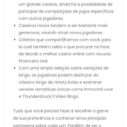
um grande cassino, ainda há a possibilidade de
participar de competições de jogos específicos
com outros jogadores.
Cassinos novos tendem a ser bastante mais
generosos, visando atrair novos jogadores.
Critérios que compartilhamos com você, para
la cual também saiba o que procurar na hora
de decidir o melhor casino online com recurso
financeiro real.
Com uma ampla seleção sobre variações de
bingo, os jogadores podem desfrutar do
clássico bingo de ninety bolas e examinar
versões temáticas únicas como Immortal Love
e Thunderstruck II Video Bingo.
Tudo que você precisa fazer é escolher o game
de sua preferência e conhecer since principais
vantagens sobre cada um. Paralém de ser o