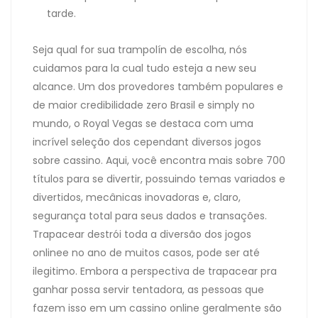
tarde.
Seja qual for sua trampolín de escolha, nós
cuidamos para la cual tudo esteja a new seu
alcance. Um dos provedores também populares e
de maior credibilidade zero Brasil e simply no
mundo, o Royal Vegas se destaca com uma
incrível seleção dos cependant diversos jogos
sobre cassino. Aqui, você encontra mais sobre 700
títulos para se divertir, possuindo temas variados e
divertidos, mecânicas inovadoras e, claro,
segurança total para seus dados e transações.
Trapacear destrói toda a diversão dos jogos
onlinee no ano de muitos casos, pode ser até
ilegitimo. Embora a perspectiva de trapacear pra
ganhar possa servir tentadora, as pessoas que
fazem isso em um cassino online geralmente são