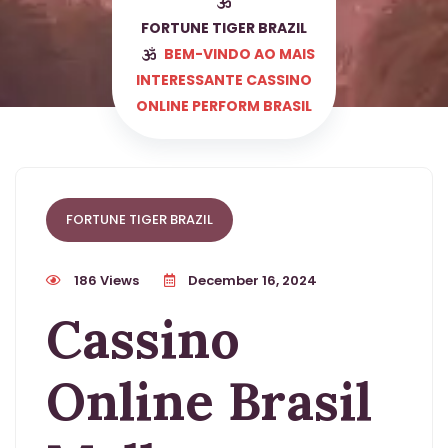
FORTUNE TIGER BRAZIL
BEM-VINDO AO MAIS
INTERESSANTE CASSINO
ONLINE PERFORM BRASIL
FORTUNE TIGER BRAZIL
186 Views
December 16, 2024
Cassino
Online Brasil