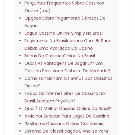
Perguntas Frequentes Sobre Cassinos
Online (faq)
Opções Sobre Pagamento E Prazos De
Saque
Jogue Cassino Online Simply No Brasil
Registre-se Na Brasilcasinos Com Br Para
Deixar Uma Avaliação Do Casino
Bônus De Cassino Online No Brasil
Quais As Vantagens De Jogar Em Um
Cassino Possuindo Dinheiro De Verdade?
Como Funcionam Os Bônus Dos Cassinos
Online?
Todos Os Internet Sites De Cassino No
Brasil Aceitam Pay4fun?
Qual É O Melhor Cassino Online Do Brasil?
A Melhor Selecao Para Jogos De Cassino
“Melhores Cassinos Online Confiáveis
Sistema De Classificação E Analise Para