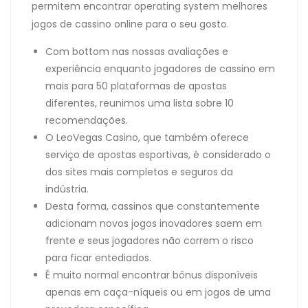
permitem encontrar operating system melhores
jogos de cassino online para o seu gosto.
Com bottom nas nossas avaliações e
experiência enquanto jogadores de cassino em
mais para 50 plataformas de apostas
diferentes, reunimos uma lista sobre 10
recomendações.
O LeoVegas Casino, que também oferece
serviço de apostas esportivas, é considerado o
dos sites mais completos e seguros da
indústria.
Desta forma, cassinos que constantemente
adicionam novos jogos inovadores saem em
frente e seus jogadores não correm o risco
para ficar entediados.
É muito normal encontrar bônus disponíveis
apenas em caça-níqueis ou em jogos de uma