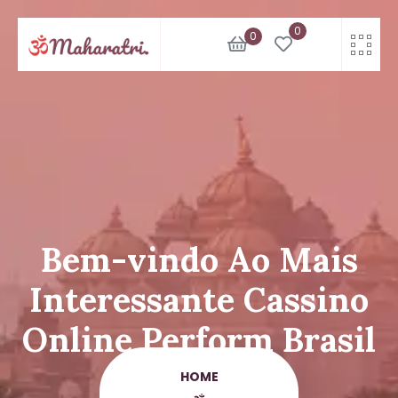
Skip
0
to
0
content
Bem-vindo Ao Mais
Interessante Cassino
Online Perform Brasil
HOME