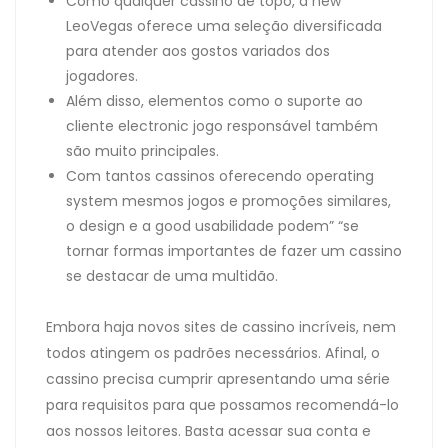
Como qualquer cassino de topo, a new
LeoVegas oferece uma seleção diversificada
para atender aos gostos variados dos
jogadores.
Além disso, elementos como o suporte ao
cliente electronic jogo responsável também
são muito principales.
Com tantos cassinos oferecendo operating
system mesmos jogos e promoções similares,
o design e a good usabilidade podem” “se
tornar formas importantes de fazer um cassino
se destacar de uma multidão.
Embora haja novos sites de cassino incríveis, nem
todos atingem os padrões necessários. Afinal, o
cassino precisa cumprir apresentando uma série
para requisitos para que possamos recomendá-lo
aos nossos leitores. Basta acessar sua conta e