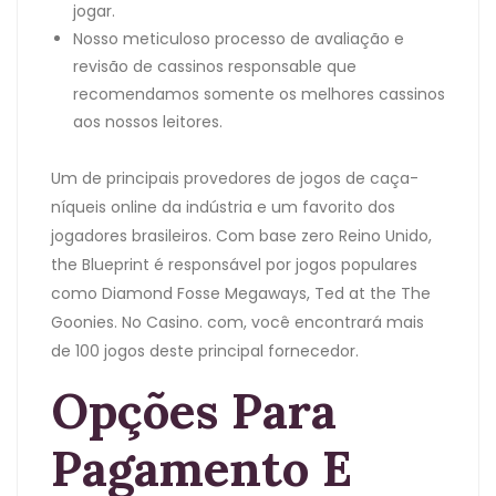
jogar.
Nosso meticuloso processo de avaliação e
revisão de cassinos responsable que
recomendamos somente os melhores cassinos
aos nossos leitores.
Um de principais provedores de jogos de caça-
níqueis online da indústria e um favorito dos
jogadores brasileiros. Com base zero Reino Unido,
the Blueprint é responsável por jogos populares
como Diamond Fosse Megaways, Ted at the The
Goonies. No Casino. com, você encontrará mais
de 100 jogos deste principal fornecedor.
Opções Para
Pagamento E