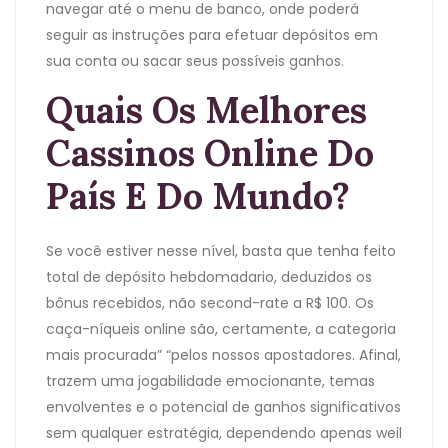
navegar até o menu de banco, onde poderá
seguir as instruções para efetuar depósitos em
sua conta ou sacar seus possíveis ganhos.
Quais Os Melhores
Cassinos Online Do
País E Do Mundo?
Se você estiver nesse nível, basta que tenha feito
total de depósito hebdomadario, deduzidos os
bônus recebidos, não second-rate a R$ 100. Os
caça-níqueis online são, certamente, a categoria
mais procurada” “pelos nossos apostadores. Afinal,
trazem uma jogabilidade emocionante, temas
envolventes e o potencial de ganhos significativos
sem qualquer estratégia, dependendo apenas weil