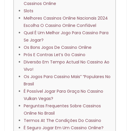
Cassinos Online
Slots
Melhores Cassinos Online Nacionais 2024
Escolha O Cassino Online Confiável
Qual É Um Melhor Jogo Para Cassino Para
Se Jogar?
Os Bons Jogos De Cassino Online
Prós E Contras Let’s Go Casino
Diversão Em Tempo Actual No Cassino Ao
Vivo!
Os Jogos Para Cassino Mais” “Populares No
Brasil
É Possível Jogar Para Graça No Cassino
Vulkan Vegas?
Perguntas Frequentes Sobre Cassinos
Online No Brasil
Termos At The Condições Do Cassino
É Seguro Jogar Em Um Cassino Online?