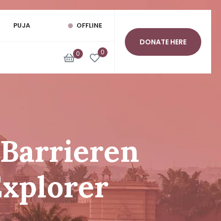
PUJA
OFFLINE
DONATE HERE
0
0
-Barrieren
xplorer