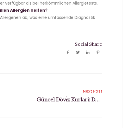
ler verfügbar als bei herkömmlichen Allergietests.
len Allergien helfen?
n Allergenen ab, was eine umfassende Diagnostik
Social Share
Next Post
Güncel Dövi̇z Kurlari: Dolar Ve Euro Kaç Tl Oldu? Güncel Dolar Tl, Euro Tl Kuru 9 Kasım 2024 Dünya Gazetesi”