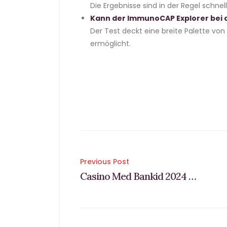
Die Ergebnisse sind in der Regel schnel
Kann der ImmunoCAP Explorer bei al
Der Test deckt eine breite Palette vo
ermöglicht.
Post
Previous Post
Casino Med Bankid 2024 Alla Svenska Bankid Casinon Online
navigation