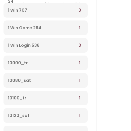
34
Gambling Bets With Mostbet – 84
make money from player 584
3
1 Win 707
1
1 Win Game 264
3
1 Win Login 536
1
10000_tr
1
10080_sat
1
10100_tr
1
10120_sat