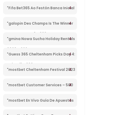
Fixtures, Football England – 27
4
"Fifa Bet365 Ao Festón Banca Inicial
14k Playpix #mostbet 25 05 23
4
"galopin Des Champs Is The Winner
Vamos Forrar!" – 833
Boodles Cheltenham Platinum Cup
4
"gmina Nowa Sucha Holiday Rentals
2023 – 962
& Homes Masovian Voivodeship,
4
"Guess 365 Cheltenham Picks Day 4:
Poland" – 330
£30 In Free Bets Code 'tsport' – 865
4
"mostbet Cheltenham Festival 2023
Tips, Preview, Bog & Nrnb – 1
4
"mostbet Customer Services – 500
4
"mostbet En Vivo Guía De Apuestas
2024 – 821