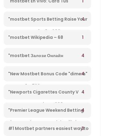
1
"mostbet En Vivo: Cara Tus
Pronósticos Sobre Directo Y Disfruta
4
"mostbet Sports Betting Raise Your
De Su Streaming" – 203
Odds Mz – 78
1
"mostbet Wikipedia – 68
4
"mostbet Залози Онлайн
Регистрация От България И Бонус
4
"New Mostbet Bonus Code "dimers"
Оферти" – 792
Unlocks $1k+ Copa America Bonus
4
"Newports Cigarettes County V
For Soccer Betting – 660
Chesterfield League Two Tv Channel,
4
"Premier League Weekend Betting
Live Steady Stream, Kick-off Time –
Offer: Bet £10 And Get £30 In Free
3
#1 Mostbet partners easiest way to