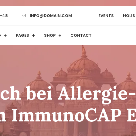
-48
INFO@DOMAIN.COM
EVENTS
HOLIS
G
PAGES
SHOP
CONTACT
h bei Allergie
m ImmunoCAP E