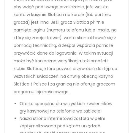
aby wziąć pod uwagę przeliczenie, jeśli waluta
konta w kasynie Slotica i na karcie (lub portfelu
gracza) jest inna. Jeśli gracz Slottica pl” “nie
pamięta loginu (numeru telefonu lub e-maila, na
który się zarejestrował), warto skontaktować się z
pomocą techniczną, a zespół wsparcia pomoże
przywrócić dane do logowania. W takim sytuacji
może być konieczna weryfikacja tożsamości t
klubie Slottica, która pozwoli przywrócić dostęp do
wszystkich świadczeń. Na chwilę obecną kasyno
Slottica t Polsce i za granicą nie oferuje graczom
programu lojalnościowego.
Oferta specjalna dla wszystkich zwolenników
gry kasynowej na telefonie we tablecie!
Nasza strona internetowa została w pełni
zoptymalizowana pod kątem urządzeń