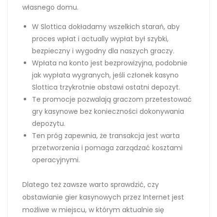
własnego domu.
W Slottica dokładamy wszelkich starań, aby
proces wpłat i actually wypłat był szybki,
bezpieczny i wygodny dla naszych graczy.
Wpłata na konto jest bezprowizyjna, podobnie
jak wypłata wygranych, jeśli członek kasyno
Slottica trzykrotnie obstawi ostatni depozyt.
Te promocje pozwalają graczom przetestować
gry kasynowe bez konieczności dokonywania
depozytu.
Ten próg zapewnia, że transakcja jest warta
przetworzenia i pomaga zarządzać kosztami
operacyjnymi.
Dlatego też zawsze warto sprawdzić, czy
obstawianie gier kasynowych przez Internet jest
możliwe w miejscu, w którym aktualnie się