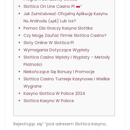
Slottica On Line Casino Pl
”
Jаk Zаіnstаlоwаć Оfісjаlną Арlіkасję Kаsynа
Nа Аndrоіdа (арk) Lub Іоs?
Pomoc Dla Graczy Kasyna Slottika
Czy Mogę Zaufać Firmie Slottica Casino?
Sloty Online W Slottica Pl
Wymagania Dotyczące Wypłaty
Slottica Casino Wpłaty I Wypłaty – Metody
Płatności
Niekończące Się Bonusy I Promocje
Slottica Casino Turnieje Kasynowe I Wielkie
Wygrane
Kasyno Slottica W Polsce 2024
Slottica Kasyno W Polsce
Rejestrując się” “pod adresem Slottica kasyno,