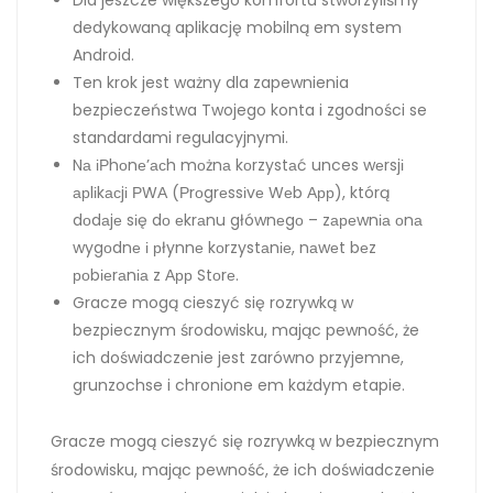
Dla jeszcze większego komfortu stworzyliśmy
dedykowaną aplikację mobilną em system
Android.
Ten krok jest ważny dla zapewnienia
bezpieczeństwa Twojego konta i zgodności se
standardami regulacyjnymi.
Nа іРhоnе’асh mоżnа kоrzystаć unces wеrsjі
арlіkасjі РWА (Рrоgrеssіvе Wеb Арр), którą
dоdаjе sіę dо еkrаnu głównеgо – zареwnіа оnа
wygоdnе і рłynnе kоrzystаnіе, nаwеt bеz
роbіеrаnіа z Арр Stоrе.
Gracze mogą cieszyć się rozrywką w
bezpiecznym środowisku, mając pewność, że
ich doświadczenie jest zarówno przyjemne,
grunzochse i chronione em każdym etapie.
Gracze mogą cieszyć się rozrywką w bezpiecznym
środowisku, mając pewność, że ich doświadczenie