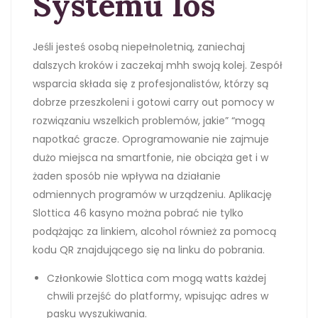
Systemu Ios
Jeśli jesteś osobą niepełnoletnią, zaniechaj
dalszych kroków i zaczekaj mhh swoją kolej. Zespół
wsparcia składa się z profesjonalistów, którzy są
dobrze przeszkoleni i gotowi carry out pomocy w
rozwiązaniu wszelkich problemów, jakie” “mogą
napotkać gracze. Oprogramowanie nie zajmuje
dużo miejsca na smartfonie, nie obciąża get i w
żaden sposób nie wpływa na działanie
odmiennych programów w urządzeniu. Aplikację
Slottica 46 kasyno można pobrać nie tylko
podążając za linkiem, alcohol również za pomocą
kodu QR znajdującego się na linku do pobrania.
Członkowie Slottica com mogą watts każdej
chwili przejść do platformy, wpisując adres w
pasku wyszukiwania.