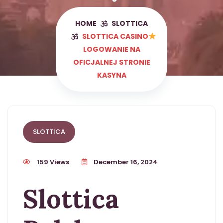
HOME
SLOTTICA
SLOTTICA CASINO
LOGOWANIE NA
OFICJALNEJ STRONIE
KASYNA
SLOTTICA
159 Views
December 16, 2024
Slottica