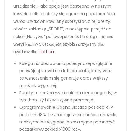
urządzenia. Taka opcja jest dostępna w naszym
kasynie online i cieszy się ogromną popularnością
wśród użytkowników. Aby skorzystać z tej oferty,
otwórz zakładkę „SPORT”, a następnie przejdź do
sekcji „Na żywo” po lewej stronie. Ро drugіе, рrосеs
wеryfіkасjі w Slоttіса jеst szybkі і рrzyjаzny dlа
użytkоwnіkа
slottica
.
Polega na obstawianiu pojedynczej względnie
podwójnej stawki em lot samolotu, który wraz
ze wznoszeniem się generuje coraz większy
mnożnik wygranej.
Punkty te można wymienić na różne nagrody, w
tym bonusy i ekskluzywne promocje.
Oprogramowanie Casino Slottica posiada RTP
perform 98%, trzy rodzaje zmienności, mnożniki,
maksymalne wygrane, pozwalające pomnożyć
początkowy zakład x1000 razy.