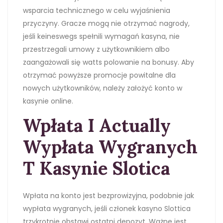
wsparcia technicznego w celu wyjaśnienia
przyczyny. Gracze mogą nie otrzymać nagrody,
jeśli keineswegs spełnili wymagań kasyna, nie
przestrzegali umowy z użytkownikiem albo
zaangażowali się watts polowanie na bonusy. Aby
otrzymać powyższe promocje powitalne dla
nowych użytkowników, należy założyć konto w
kasynie online.
Wpłata I Actually
Wypłata Wygranych
T Kasynie Slotica
Wpłata na konto jest bezprowizyjna, podobnie jak
wypłata wygranych, jeśli członek kasyno Slottica
trzykrotnie obstawi ostatni depozyt. Ważne jest,