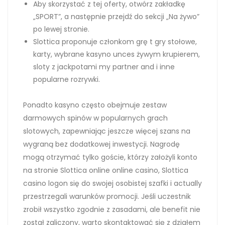
Aby skorzystać z tej oferty, otwórz zakładkę
„SPORT”, a następnie przejdź do sekcji „Na żywo”
po lewej stronie.
Slottica proponuje członkom grę t gry stołowe,
karty, wybrane kasyno unces żywym krupierem,
sloty z jackpotami my partner and i inne
popularne rozrywki.
Ponadto kasyno często obejmuje zestaw
darmowych spinów w popularnych grach
slotowych, zapewniając jeszcze więcej szans na
wygraną bez dodatkowej inwestycji. Nagrodę
mogą otrzymać tylko goście, którzy założyli konto
na stronie Slottica online online casino, Slottica
casino logon się do swojej osobistej szafki i actually
przestrzegali warunków promocji. Jeśli uczestnik
zrobił wszystko zgodnie z zasadami, ale benefit nie
został zaliczony, warto skontaktować się z działem