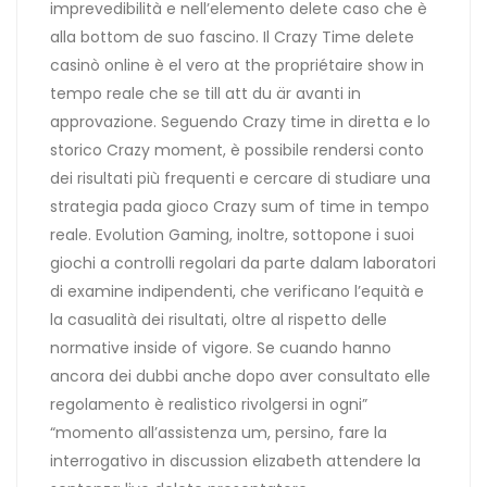
imprevedibilità e nell’elemento delete caso che è
alla bottom de suo fascino. Il Crazy Time delete
casinò online è el vero at the propriétaire show in
tempo reale che se till att du är avanti in
approvazione. Seguendo Crazy time in diretta e lo
storico Crazy moment, è possibile rendersi conto
dei risultati più frequenti e cercare di studiare una
strategia pada gioco Crazy sum of time in tempo
reale. Evolution Gaming, inoltre, sottopone i suoi
giochi a controlli regolari da parte dalam laboratori
di examine indipendenti, che verificano l’equità e
la casualità dei risultati, oltre al rispetto delle
normative inside of vigore. Se cuando hanno
ancora dei dubbi anche dopo aver consultato elle
regolamento è realistico rivolgersi in ogni”
“momento all’assistenza um, persino, fare la
interrogativo in discussion elizabeth attendere la