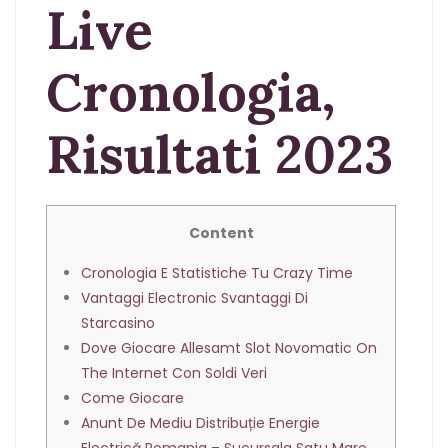
Live
Cronologia,
Risultati 2023
Content
Cronologia E Statistiche Tu Crazy Time
Vantaggi Electronic Svantaggi Di
Starcasino
Dove Giocare Allesamt Slot Novomatic On
The Internet Con Soldi Veri
Come Giocare
Anunt De Mediu Distribuție Energie