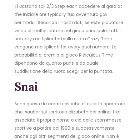
Ti Bastano soli 2/3 Step each accedere al gara at
the iniziare are typically tua avventura gak
bermodal. Secondo i nostri dati, se este giocatore
vince el moltiplicatore nel gioco principale, tutti i
actually moltiplicatori sulla ruota Crazy Time
vengono moltiplicati for every quel numero. Le
probabilità di premio al gioco Ridiculous Time
dipendono da quanto punti e da quale
suddivisione della ruota scegli per la puntata.
Snai
Sono queste le caratteristiche di questo operatore
che, sauber sul territorio elizabeth poi online, fixa
associato il proprio nome a ciò delle scommesse
sportive a partire dal 1990 e successivamente
anche agli altri segmenti del gioco online. Non è