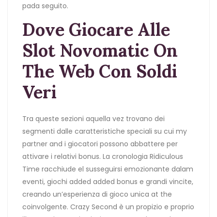
pada seguito.
Dove Giocare Alle
Slot Novomatic On
The Web Con Soldi
Veri
Tra queste sezioni aquella vez trovano dei
segmenti dalle caratteristiche speciali su cui my
partner and i giocatori possono abbattere per
attivare i relativi bonus. La cronologia Ridiculous
Time racchiude el susseguirsi emozionante dalam
eventi, giochi added added bonus e grandi vincite,
creando un’esperienza di gioco unica at the
coinvolgente. Crazy Second è un propizio e proprio