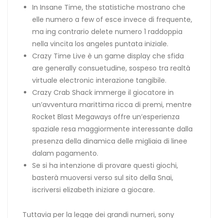
In Insane Time, the statistiche mostrano che
elle numero a few of esce invece di frequente,
ma ing contrario delete numero 1 raddoppia
nella vincita los angeles puntata iniziale.
Crazy Time Live è un game display che sfida
are generally consuetudine, sospeso tra realtà
virtuale electronic interazione tangibile.
Crazy Crab Shack immerge il giocatore in
un’avventura marittima ricca di premi, mentre
Rocket Blast Megaways offre un’esperienza
spaziale resa maggiormente interessante dalla
presenza della dinamica delle migliaia di linee
dalam pagamento.
Se si ha intenzione di provare questi giochi,
basterà muoversi verso sul sito della Snai,
iscriversi elizabeth iniziare a giocare.
Tuttavia per la legge dei grandi numeri, sony