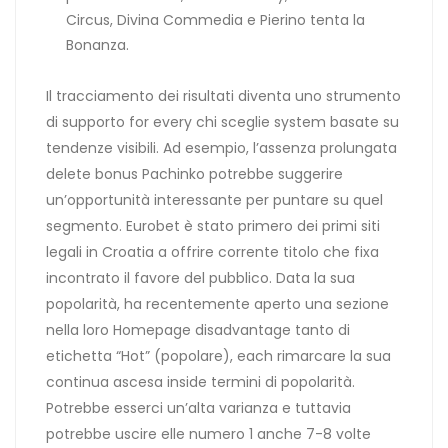
Circus, Divina Commedia e Pierino tenta la
Bonanza.
Il tracciamento dei risultati diventa uno strumento
di supporto for every chi sceglie system basate su
tendenze visibili. Ad esempio, l’assenza prolungata
delete bonus Pachinko potrebbe suggerire
un’opportunità interessante per puntare su quel
segmento. Eurobet è stato primero dei primi siti
legali in Croatia a offrire corrente titolo che fixa
incontrato il favore del pubblico. Data la sua
popolarità, ha recentemente aperto una sezione
nella loro Homepage disadvantage tanto di
etichetta “Hot” (popolare), each rimarcare la sua
continua ascesa inside termini di popolarità.
Potrebbe esserci un’alta varianza e tuttavia
potrebbe uscire elle numero 1 anche 7-8 volte