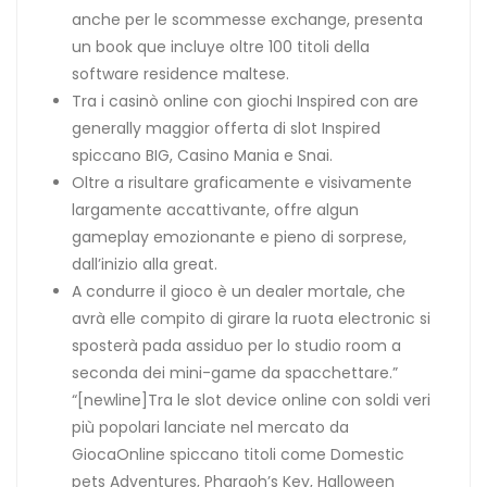
anche per le scommesse exchange, presenta
un book que incluye oltre 100 titoli della
software residence maltese.
Tra i casinò online con giochi Inspired con are
generally maggior offerta di slot Inspired
spiccano BIG, Casino Mania e Snai.
Oltre a risultare graficamente e visivamente
largamente accattivante, offre algun
gameplay emozionante e pieno di sorprese,
dall’inizio alla great.
A condurre il gioco è un dealer mortale, che
avrà elle compito di girare la ruota electronic si
sposterà pada assiduo per lo studio room a
seconda dei mini-game da spacchettare.”
“[newline]Tra le slot device online con soldi veri
più popolari lanciate nel mercato da
GiocaOnline spiccano titoli come Domestic
pets Adventures, Pharaoh’s Key, Halloween