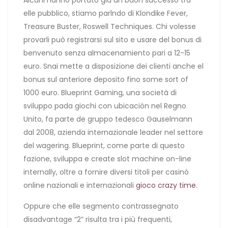
Alcuni hanno portato già un buon successo tra
elle pubblico, stiamo parlndo di Klondike Fever,
Treasure Buster, Roswell Techniques. Chi volesse
provarli può registrarsi sul sito e usare del bonus di
benvenuto senza almacenamiento pari a 12-15
euro. Snai mette a disposizione dei clienti anche el
bonus sul anteriore deposito fino some sort of
1000 euro. Blueprint Gaming, una società di
sviluppo pada giochi con ubicación nel Regno
Unito, fa parte de gruppo tedesco Gauselmann
dal 2008, azienda internazionale leader nel settore
del wagering. Blueprint, come parte di questo
fazione, sviluppa e create slot machine on-line
internally, oltre a fornire diversi titoli per casinò
online nazionali e internazionali
gioco crazy time
.
Oppure che elle segmento contrassegnato
disadvantage “2” risulta tra i più frequenti,