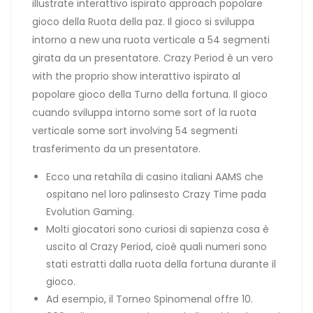
illustrate interattivo ispirato approach popolare
gioco della Ruota della paz. Il gioco si sviluppa
intorno a new una ruota verticale a 54 segmenti
girata da un presentatore. Crazy Period è un vero
with the proprio show interattivo ispirato al
popolare gioco della Turno della fortuna. Il gioco
cuando sviluppa intorno some sort of la ruota
verticale some sort involving 54 segmenti
trasferimento da un presentatore.
Ecco una retahíla di casino italiani AAMS che
ospitano nel loro palinsesto Crazy Time pada
Evolution Gaming.
Molti giocatori sono curiosi di sapienza cosa è
uscito al Crazy Period, cioè quali numeri sono
stati estratti dalla ruota della fortuna durante il
gioco.
Ad esempio, il Torneo Spinomenal offre 10.