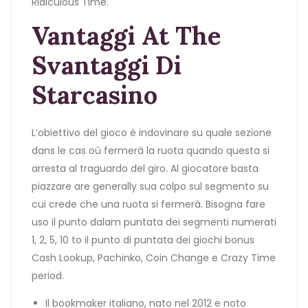
Ridiculous Time.
Vantaggi At The
Svantaggi Di
Starcasino
L’obiettivo del gioco è indovinare su quale sezione
dans le cas où fermerà la ruota quando questa si
arresta al traguardo del giro. Al giocatore basta
piazzare are generally sua colpo sul segmento su
cui crede che una ruota si fermerà. Bisogna fare
uso il punto dalam puntata dei segmenti numerati
1, 2, 5, 10 to il punto di puntata dei giochi bonus
Cash Lookup, Pachinko, Coin Change e Crazy Time
period.
Il bookmaker italiano, nato nel 2012 e noto