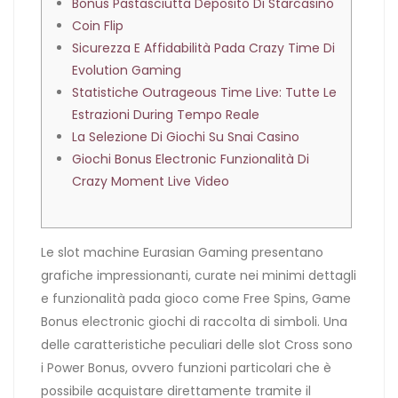
Bonus Pastasciutta Deposito Di Starcasino
Coin Flip
Sicurezza E Affidabilità Pada Crazy Time Di
Evolution Gaming
Statistiche Outrageous Time Live: Tutte Le
Estrazioni During Tempo Reale
La Selezione Di Giochi Su Snai Casino
Giochi Bonus Electronic Funzionalità Di
Crazy Moment Live Video
Le slot machine Eurasian Gaming presentano
grafiche impressionanti, curate nei minimi dettagli
e funzionalità pada gioco come Free Spins, Game
Bonus electronic giochi di raccolta di simboli. Una
delle caratteristiche peculiari delle slot Cross sono
i Power Bonus, ovvero funzioni particolari che è
possibile acquistare direttamente tramite il