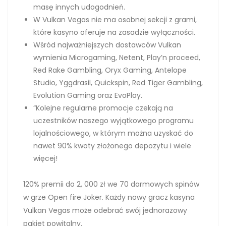
masę innych udogodnień.
W Vulkan Vegas nie ma osobnej sekcji z grami,
które kasyno oferuje na zasadzie wyłączności.
Wśród najważniejszych dostawców Vulkan
wymienia Microgaming, Netent, Play’n proceed,
Red Rake Gambling, Oryx Gaming, Antelope
Studio, Yggdrasil, Quickspin, Red Tiger Gambling,
Evolution Gaming oraz EvoPlay.
“Kolejne regularne promocje czekają na
uczestników naszego wyjątkowego programu
lojalnościowego, w którym można uzyskać do
nawet 90% kwoty złożonego depozytu i wiele
więcej!
120% premii do 2, 000 zł we 70 darmowych spinów
w grze Open fire Joker. Każdy nowy gracz kasyna
Vulkan Vegas może odebrać swój jednorazowy
pakiet powitalny.