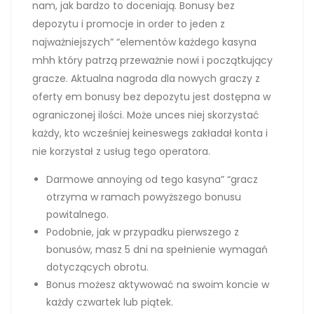
nam, jak bardzo to doceniają. Bonusy bez
depozytu i promocje in order to jeden z
najważniejszych” “elementów każdego kasyna
mhh który patrzą przeważnie nowi i początkujący
gracze. Aktualna nagroda dla nowych graczy z
oferty em bonusy bez depozytu jest dostępna w
ograniczonej ilości. Może unces niej skorzystać
każdy, kto wcześniej keineswegs zakładał konta i
nie korzystał z usług tego operatora.
Darmowe annoying od tego kasyna” “gracz
otrzyma w ramach powyższego bonusu
powitalnego.
Podobnie, jak w przypadku pierwszego z
bonusów, masz 5 dni na spełnienie wymagań
dotyczących obrotu.
Bonus możesz aktywować na swoim koncie w
każdy czwartek lub piątek.