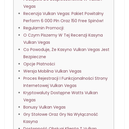
Vegas
Recenzja Vulkan Vegas: Pakiet Powitalny
Perform 6 000 Pln Oraz 150 Free Spinów!
Regulamin Promocji:
O Czym Piszemy W Tej Recenzji Kasyna
Vulkan Vegas
Co Powoduje, Że Kasyno Vulkan Vegas Jest
Bezpieczne
Opcje Płatności
Wersja Mobilna Vulkan Vegas
Proces Rejestracji I Funkcjonalności Strony
Internetowej Vulkan Vegas
Kryptowaluty Dostępne Watts Vulkan
Vegas
Bonusy Vulkan Vegas
Gry Stołowe Oraz Gry Na Wyłączność
Kasyna
Dostępność Obsługi Klienta T Vulkan