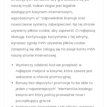
naszej myśli. Vulkan Vegas jest legalnie
działającym kasynem internetowym,
wyposażonym w” “odpowiednie licencje oraz
nowoczesne systemy zabezpieczeń. Na tej stronie
używamy plików cookie, aby zapewnić Ci najlepszą
obsługę. Kontynuując korzystanie z tej witryny,
wyrażasz zgodę mhh używanie plików cookie.
Zarejestruj się albo zaloguj się na swoje konto mhh
naszej stronie internetowej.
Wystarczy odebrać kod we przepisać w
najlepsze miejsce w kasynie, które zawsze jest
wskazane w ofercie promocyjnej.
Bonusy bez depozytu i promocje to be able to
jeden z najważniejszych” “elementów każdego
kasyna em który patrzą przeważnie nowi i
początkujący gracze.
Kontynuując korzystanie z tej witryny, wyrażasz