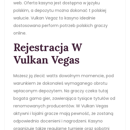
web. Oferta kasyna jest dostępna w języku
polskim, a depozytu można dokonać t polskiej
walucie. Vulkan Vegaz to kasyno idealnie
dostosowana perform potrzeb polskich graczy
online.
Rejestracja W
Vulkan Vegas
Możesz ją zlecić watts dowolnym momencie, pod
warunkiem że dokonałeś wymaganego obrotu
wpłaconym depozytem. Na graczy czeka tutaj
bogata gama gier, zawierająca tysiące tytułów od
renomowanych producentów. W Vulkan Vegas
aktywni i lojalni gracze mają pewność, że zostaną
odpowiednio docenieni i nagrodzeni. Kasyno
organizuje także regularne turnieje oraz sobotni