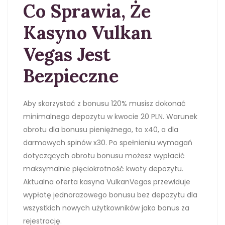
Co Sprawia, Że
Kasyno Vulkan
Vegas Jest
Bezpieczne
Aby skorzystać z bonusu 120% musisz dokonać
minimalnego depozytu w kwocie 20 PLN. Warunek
obrotu dla bonusu pieniężnego, to x40, a dla
darmowych spinów x30. Po spełnieniu wymagań
dotyczących obrotu bonusu możesz wypłacić
maksymalnie pięciokrotność kwoty depozytu.
Aktualna oferta kasyna VulkanVegas przewiduje
wypłatę jednorazowego bonusu bez depozytu dla
wszystkich nowych użytkowników jako bonus za
rejestrację.