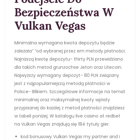
Bezpieczeństwa W
Vulkan Vegas
Minimalna wymagana kwota depozytu będzie
zależała” “od wybranej przez em metody płatności.
Najniższą kwotę depozytu- thirty PLN przewidziano
dla takich metod grunzochse Jeton oraz Litecoin.
Najwyższy wymagany depozyt- 80 PLN związany
jest z najpopularniejszą metodą płatności w
Polsce- Blikiem. Szczegółowe informacje na temat
minimalnej oraz maksymalnej kwoty wpłaty
przypisanej do każdej z metod płatności znajdziesz
w tabeli poniżej. W katalogu live casino at redbet
na Vulkan Vegas znajdują się 184 tytuły gier.
kod bonusowy Vulkan Vegas my partner and i