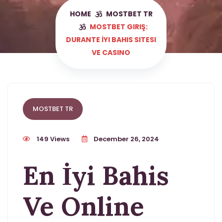
HOME
MOSTBET TR
MOSTBET GIRIŞ:
DURANTE İYI BAHIS SITESI
VE CASINO
MOSTBET TR
149 Views
December 26, 2024
En İyi Bahis
Ve Online