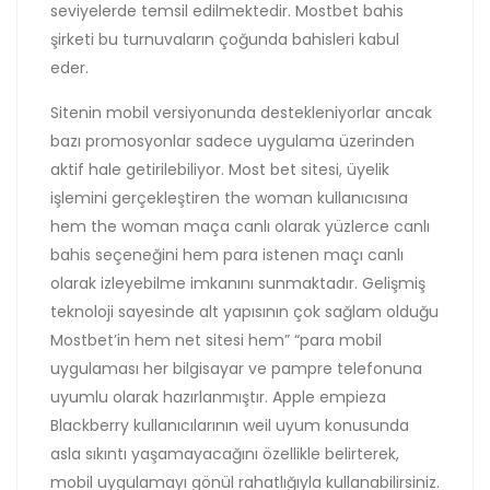
seviyelerde temsil edilmektedir. Mostbet bahis
şirketi bu turnuvaların çoğunda bahisleri kabul
eder.
Sitenin mobil versiyonunda destekleniyorlar ancak
bazı promosyonlar sadece uygulama üzerinden
aktif hale getirilebiliyor. Most bet sitesi, üyelik
işlemini gerçekleştiren the woman kullanıcısına
hem the woman maça canlı olarak yüzlerce canlı
bahis seçeneğini hem para istenen maçı canlı
olarak izleyebilme imkanını sunmaktadır. Gelişmiş
teknoloji sayesinde alt yapısının çok sağlam olduğu
Mostbet’in hem net sitesi hem” “para mobil
uygulaması her bilgisayar ve pampre telefonuna
uyumlu olarak hazırlanmıştır. Apple empieza
Blackberry kullanıcılarının weil uyum konusunda
asla sıkıntı yaşamayacağını özellikle belirterek,
mobil uygulamayı gönül rahatlığıyla kullanabilirsiniz.