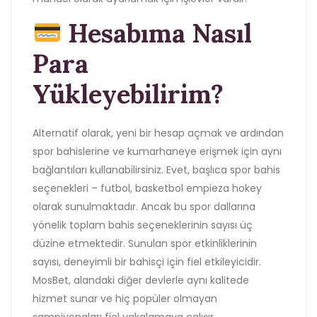
Hesabıma Nasıl
Para
Yükleyebilirim?
Alternatif olarak, yeni bir hesap açmak ve ardından
spor bahislerine ve kumarhaneye erişmek için aynı
bağlantıları kullanabilirsiniz. Evet, başlıca spor bahis
seçenekleri – futbol, basketbol empieza hokey
olarak sunulmaktadır. Ancak bu spor dallarına
yönelik toplam bahis seçeneklerinin sayısı üç
düzine etmektedir. Sunulan spor etkinliklerinin
sayısı, deneyimli bir bahisçi için fiel etkileyicidir.
MosBet, alandaki diğer devlerle aynı kalitede
hizmet sunar ve hiç popüler olmayan