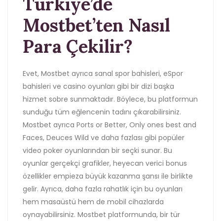
Türkiye’de
Mostbet’ten Nasıl
Para Çekilir?
Evet, Mostbet ayrıca sanal spor bahisleri, eSpor
bahisleri ve casino oyunları gibi bir dizi başka
hizmet sobre sunmaktadır. Böylece, bu platformun
sunduğu tüm eğlencenin tadını çıkarabilirsiniz.
Mostbet ayrıca Ports or Better, Only ones best and
Faces, Deuces Wild ve daha fazlası gibi popüler
video poker oyunlarından bir seçki sunar. Bu
oyunlar gerçekçi grafikler, heyecan verici bonus
özellikler empieza büyük kazanma şansı ile birlikte
gelir. Ayrıca, daha fazla rahatlık için bu oyunları
hem masaüstü hem de mobil cihazlarda
oynayabilirsiniz. Mostbet platformunda, bir tür