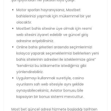
şampiyonaları fiel yakalamaya çalışır.
Motor sporları hayranıysanız, Mostbet
bahislerinizi yapmak için mükemmel bir yer
olacaktır.
Mostbet bahis sitesine üye olmak için resmi
web sitesini ziyaret edebilir ve güncel giriş
adresine erişebilirsiniz.
Online bahis şirketleri arasında seçimlerimizi
kolayca yaparak seçeneklerimizi belirlerken yeni
bahis sitelerinin adresleri ile isteklerimize göre”
“kendimizi bu istikamette istediğimiz gibi
yönlendirebiliriz.
Uygulamayı kullanmak suretiyle, casino
oyunlarını sah web sitesiyle aynı şekilde
oynayabileceksiniz, Aviator bonusu bile
kapsayan bir bonus sistemi mevcuttur.
Most bet güncel adresi hizmete başladığı tarihten