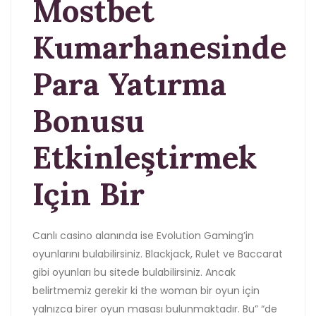
Mostbet
Kumarhanesinde
Para Yatırma
Bonusu
Etkinleştirmek
Için Bir
Canlı casino alanında ise Evolution Gaming’in
oyunlarını bulabilirsiniz. Blackjack, Rulet ve Baccarat
gibi oyunları bu sitede bulabilirsiniz. Ancak
belirtmemiz gerekir ki the woman bir oyun için
yalnızca birer oyun masası bulunmaktadır. Bu” “de