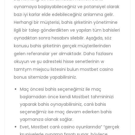
oynamaya başlayabileceğiniz ve potansiyel olarak
bazı iyi karlar elde edebileceğiniz anlamına gelir.
Herhangi bir müşterisi, bahis şirketinin yönetimine
ilgili bir talep gönderdikten ve yapılan tüm bahisleri
oynadıktan sonra hesabını silebilir. Aşağıda, söz
konusu bahis şirketinin gerçek müşterilerinden
gelen referanslar yer almaktadır. Daha fazlasını
okuyun ve şu adresteki hisse senetlerinin w
tamtym miejscu listesini bulun mostbet casino
bonus sitemizde yapabilirsiniz.
Maç öncesi bahis seçeneğimiz ile maç
başlamadan önce kendi Mostbet tahmininizi
yaparak bahis oynayabilirsiniz, canlı bahis
seçeneğimiz ise maç devam ederken bahis
yapmanıza olanak sağlar.
Evet, Mostbet canlı casino oyunlarında” “gerçek
krupiyelerle oynama fırsatı sunar, böylece