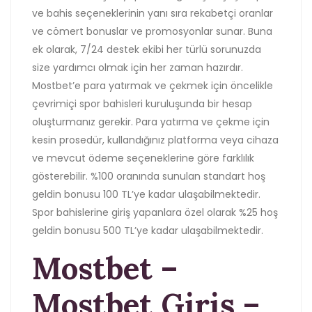
ve bahis seçeneklerinin yanı sıra rekabetçi oranlar
ve cömert bonuslar ve promosyonlar sunar. Buna
ek olarak, 7/24 destek ekibi her türlü sorunuzda
size yardımcı olmak için her zaman hazırdır.
Mostbet’e para yatırmak ve çekmek için öncelikle
çevrimiçi spor bahisleri kuruluşunda bir hesap
oluşturmanız gerekir. Para yatırma ve çekme için
kesin prosedür, kullandığınız platforma veya cihaza
ve mevcut ödeme seçeneklerine göre farklılık
gösterebilir. %100 oranında sunulan standart hoş
geldin bonusu 100 TL’ye kadar ulaşabilmektedir.
Spor bahislerine giriş yapanlara özel olarak %25 hoş
geldin bonusu 500 TL’ye kadar ulaşabilmektedir.
Mostbet –
Mostbet Giriş –