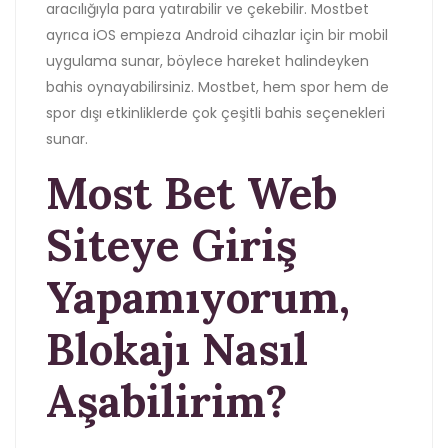
aracılığıyla para yatırabilir ve çekebilir. Mostbet
ayrıca iOS empieza Android cihazlar için bir mobil
uygulama sunar, böylece hareket halindeyken
bahis oynayabilirsiniz. Mostbet, hem spor hem de
spor dışı etkinliklerde çok çeşitli bahis seçenekleri
sunar.
Most Bet Web
Siteye Giriş
Yapamıyorum,
Blokajı Nasıl
Aşabilirim?