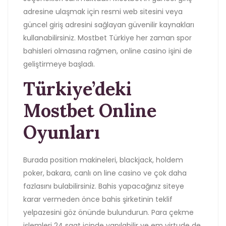
adresine ulaşmak için resmi web sitesini veya
güncel giriş adresini sağlayan güvenilir kaynakları
kullanabilirsiniz. Mostbet Türkiye her zaman spor
bahisleri olmasına rağmen, online casino işini de
geliştirmeye başladı.
Türkiye’deki
Mostbet Online
Oyunları
Burada position makineleri, blackjack, holdem
poker, bakara, canlı on line casino ve çok daha
fazlasını bulabilirsiniz. Bahis yapacağınız siteye
karar vermeden önce bahis şirketinin teklif
yelpazesini göz önünde bulundurun. Para çekme
işlemleri 24 saat içinde yapılabilir ve em virtude de