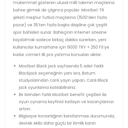
mükemmel gösteren ulusal milli takımın maçlarına
bahse girmek de çılgınca popüler. Mostbet TR
şirketi meşhur futbol maçlarına (1500’den fazla
pazar) ve 35’ten fazla başka disipline çok çeşitli
spor bahisleri sunar. Bahisçinin internet sitesine
kaydolmak sadece birkaç dakika sürerken, yeni
kullanıcılar kumarhane için 9000 TRY + 250 FS’ye
kadar cömert ilk pra yatırma bonusları alırlar.
Mostbet Black jack sayfasında 5 adet farklı
Blackjack seçeneğinin yanı sıra, Batum
stüdyolarından canlı yayın yapan, Canlı Black
jack oyunlarına katılabilirsiniz.
Bir birinden farklı Mostbet benefit çeşitleri ile
oyun oynama keyfinizi katlayın ve kazançlarınızı
artırın.
Bilgisayar korsanlığının kanıtlanması durumunda,
destek ekibi daha güçlü bir kimlik kanıtı