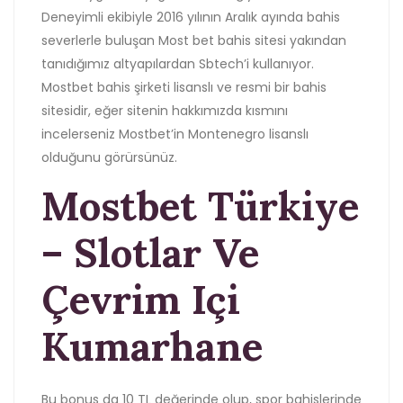
Deneyimli ekibiyle 2016 yılının Aralık ayında bahis
severlerle buluşan Most bet bahis sitesi yakından
tanıdığımız altyapılardan Sbtech’i kullanıyor.
Mostbet bahis şirketi lisanslı ve resmi bir bahis
sitesidir, eğer sitenin hakkımızda kısmını
incelerseniz Mostbet’in Montenegro lisanslı
olduğunu görürsünüz.
Mostbet Türkiye
– Slotlar Ve
Çevrim Içi
Kumarhane
Bu bonus da 10 TL değerinde olup, spor bahislerinde