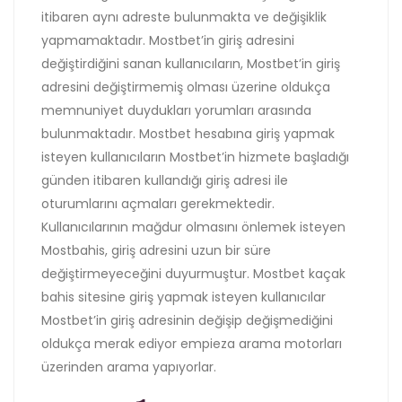
itibaren aynı adreste bulunmakta ve değişiklik
yapmamaktadır. Mostbet’in giriş adresini
değiştirdiğini sanan kullanıcıların, Mostbet’in giriş
adresini değiştirmemiş olması üzerine oldukça
memnuniyet duydukları yorumları arasında
bulunmaktadır. Mostbet hesabına giriş yapmak
isteyen kullanıcıların Mostbet’in hizmete başladığı
günden itibaren kullandığı giriş adresi ile
oturumlarını açmaları gerekmektedir.
Kullanıcılarının mağdur olmasını önlemek isteyen
Mostbahis, giriş adresini uzun bir süre
değiştirmeyeceğini duyurmuştur. Mostbet kaçak
bahis sitesine giriş yapmak isteyen kullanıcılar
Mostbet’in giriş adresinin değişip değişmediğini
oldukça merak ediyor empieza arama motorları
üzerinden arama yapıyorlar.