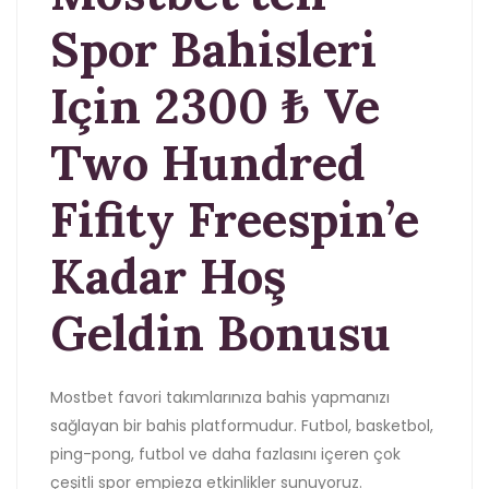
Spor Bahisleri
Için 2300 ₺ Ve
Two Hundred
Fifity Freespin’e
Kadar Hoş
Geldin Bonusu
Mostbet favori takımlarınıza bahis yapmanızı
sağlayan bir bahis platformudur. Futbol, basketbol,
ping-pong, futbol ve daha fazlasını içeren çok
çeşitli spor empieza etkinlikler sunuyoruz.