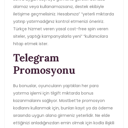
alamaz veya kullanamazsanız, destek ekibiyle
iletişime geçmelisiniz. Hesabınıza” “yeterli miktarda
yatırıp yatırmadığınız kontrol etmenizi öneririz.
Türkçe hizmet veren yasal cost-free spin veren
siteler, yaptığı kampanyalarla yeni” “kullanıcılara
hitap etmek ister.
Telegram
Promosyonu
Bu bonuslar, oyuncuların yaptıkları her para
yatırma işlemi için tilgift miktarda bonus
kazanmalarını sağlıyor. Mostbet’te promosyon
kodlarını kullanmak için, bunları kayıt ya da ödeme
sırasında uygun alana girmeniz yeterlidir. Ne elde
ettiğinizi anladığınızdan emin olmak için kodla ilişkili