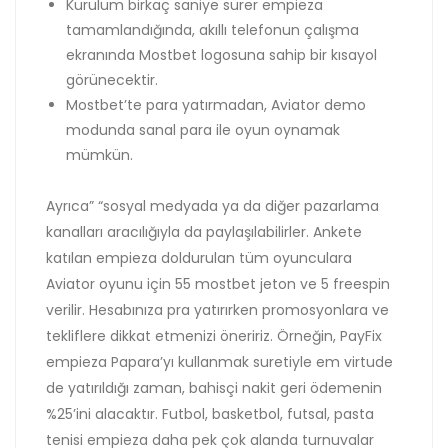
Kurulum birkaç saniye sürer empieza
tamamlandığında, akıllı telefonun çalışma
ekranında Mostbet logosuna sahip bir kısayol
görünecektir.
Mostbet’te para yatırmadan, Aviator demo
modunda sanal para ile oyun oynamak
mümkün.
Ayrıca” “sosyal medyada ya da diğer pazarlama
kanalları aracılığıyla da paylaşılabilirler. Ankete
katılan empieza doldurulan tüm oyunculara
Aviator oyunu için 55 mostbet jeton ve 5 freespin
verilir. Hesabınıza pra yatırırken promosyonlara ve
tekliflere dikkat etmenizi öneririz. Örneğin, PayFix
empieza Papara’yı kullanmak suretiyle em virtude
de yatırıldığı zaman, bahisçi nakit geri ödemenin
%25’ini alacaktır. Futbol, ​​basketbol, ​​futsal, pasta
tenisi empieza daha pek çok alanda turnuvalar