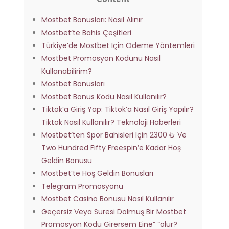
Mostbet Bonusları: Nasıl Alınır
Mostbet’te Bahis Çeşitleri
Türkiye’de Mostbet Için Ödeme Yöntemleri
Mostbet Promosyon Kodunu Nasıl
Kullanabilirim?
Mostbet Bonusları
Mostbet Bonus Kodu Nasıl Kullanılır?
Tiktok’a Giriş Yap: Tiktok’a Nasıl Giriş Yapılır?
Tiktok Nasıl Kullanılır? Teknoloji Haberleri
Mostbet’ten Spor Bahisleri Için 2300 ₺ Ve
Two Hundred Fifty Freespin’e Kadar Hoş
Geldin Bonusu
Mostbet’te Hoş Geldin Bonusları
Telegram Promosyonu
Mostbet Casino Bonusu Nasıl Kullanılır
Geçersiz Veya Süresi Dolmuş Bir Mostbet
Promosyon Kodu Girersem Eine” “olur?