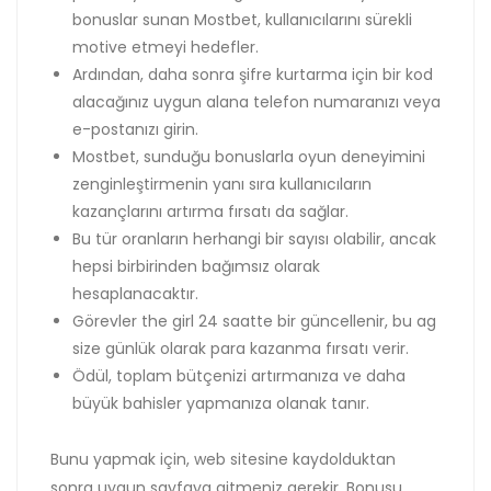
bonuslar sunan Mostbet, kullanıcılarını sürekli
motive etmeyi hedefler.
Ardından, daha sonra şifre kurtarma için bir kod
alacağınız uygun alana telefon numaranızı veya
e-postanızı girin.
Mostbet, sunduğu bonuslarla oyun deneyimini
zenginleştirmenin yanı sıra kullanıcıların
kazançlarını artırma fırsatı da sağlar.
Bu tür oranların herhangi bir sayısı olabilir, ancak
hepsi birbirinden bağımsız olarak
hesaplanacaktır.
Görevler the girl 24 saatte bir güncellenir, bu ag
size günlük olarak para kazanma fırsatı verir.
Ödül, toplam bütçenizi artırmanıza ve daha
büyük bahisler yapmanıza olanak tanır.
Bunu yapmak için, web sitesine kaydolduktan
sonra uygun sayfaya gitmeniz gerekir. Bonusu