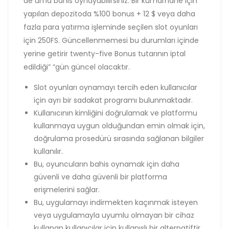
de uma bahis oynayabilirsiniz. Bir kumarhane için
yapılan depozitoda %100 bonus + 12 $ veya daha
fazla para yatırma işleminde seçilen slot oyunları
için 250FS. Güncellenmemesi bu durumları içinde
yerine getirir twenty-five Bonus tutarının iptal
edildiği” “gün güncel olacaktır.
Slot oyunları oynamayı tercih eden kullanıcılar
için ayrı bir sadakat programı bulunmaktadır.
Kullanıcının kimliğini doğrulamak ve platformu
kullanmaya uygun olduğundan emin olmak için,
doğrulama prosedürü sırasında sağlanan bilgiler
kullanılır.
Bu, oyuncuların bahis oynamak için daha
güvenli ve daha güvenli bir platforma
erişmelerini sağlar.
Bu, uygulamayı indirmekten kaçınmak isteyen
veya uygulamayla uyumlu olmayan bir cihaz
kullanan kullanıcılar için kullanışlı bir alternatiftir.