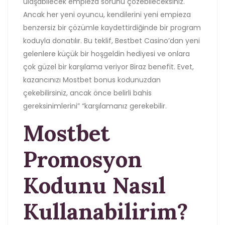
ulaşabilecek empieza sorunu çözebileceksiniz.
Ancak her yeni oyuncu, kendilerini yeni empieza
benzersiz bir çözümle kaydettirdiğinde bir program
koduyla donatılır. Bu teklif, Bestbet Casino’dan yeni
gelenlere küçük bir hoşgeldin hediyesi ve onlara
çok güzel bir karşılama veriyor Biraz benefit. Evet,
kazancınızı Mostbet bonus kodunuzdan
çekebilirsiniz, ancak önce belirli bahis
gereksinimlerini” “karşılamanız gerekebilir.
Mostbet
Promosyon
Kodunu Nasıl
Kullanabilirim?