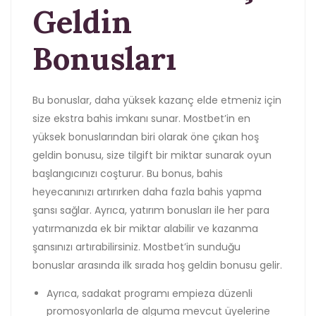
Geldin
Bonusları
Bu bonuslar, daha yüksek kazanç elde etmeniz için
size ekstra bahis imkanı sunar. Mostbet’in en
yüksek bonuslarından biri olarak öne çıkan hoş
geldin bonusu, size tilgift bir miktar sunarak oyun
başlangıcınızı coşturur. Bu bonus, bahis
heyecanınızı artırırken daha fazla bahis yapma
şansı sağlar. Ayrıca, yatırım bonusları ile her para
yatırmanızda ek bir miktar alabilir ve kazanma
şansınızı artırabilirsiniz. Mostbet’in sunduğu
bonuslar arasında ilk sırada hoş geldin bonusu gelir.
Ayrıca, sadakat programı empieza düzenli
promosyonlarla de alguma mevcut üyelerine