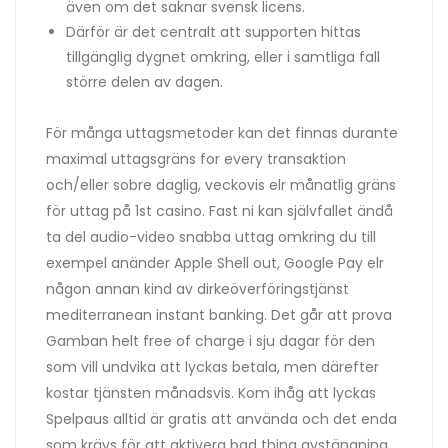
även om det saknar svensk licens.
Därför är det centralt att supporten hittas
tillgänglig dygnet omkring, eller i samtliga fall
större delen av dagen.
För många uttagsmetoder kan det finnas durante
maximal uttagsgräns for every transaktion
och/eller sobre daglig, veckovis elr månatlig gräns
för uttag på 1st casino. Fast ni kan självfallet ändå
ta del audio-video snabba uttag omkring du till
exempel anänder Apple Shell out, Google Pay elr
någon annan kind av dirkeöverföringstjänst
mediterranean instant banking. Det går att prova
Gamban helt free of charge i sju dagar för den
som vill undvika att lyckas betala, men därefter
kostar tjänsten månadsvis. Kom ihåg att lyckas
Spelpaus alltid är gratis att använda och det enda
som krävs för att aktivera bad thing avstängning