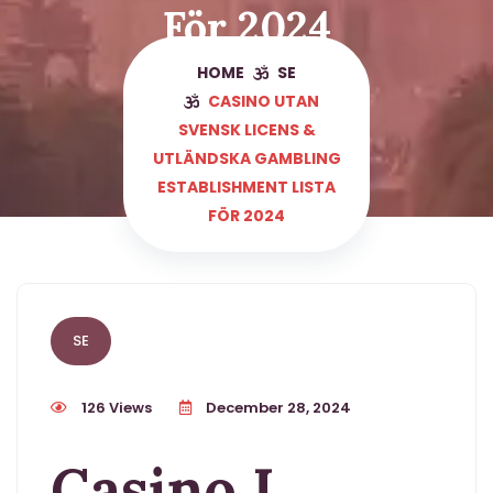
För 2024
HOME
SE
CASINO UTAN
SVENSK LICENS &
UTLÄNDSKA GAMBLING
ESTABLISHMENT LISTA
FÖR 2024
SE
126 Views
December 28, 2024
Casino I