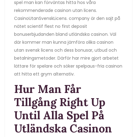
spel man kan förväntas hitta hos våra
rekommenderade casinon utan licens.
CasinoUtanSvenskLicens. company är den sajt på
nätet scientif flest no first deposit
bonuserbjudanden bland utländska casinon. Väl
där kommer man kunna jämföra olika casinon
utan svensk licens och dess bonusar, utbud och
betalningsmetoder. Därför har mire gjort arbetet
lättare för spelare och söker spelpaus-fria casinon
att hitta ett grym alternativ.
Hur Man Får
Tillgång Right Up
Until Alla Spel På
Utländska Casinon