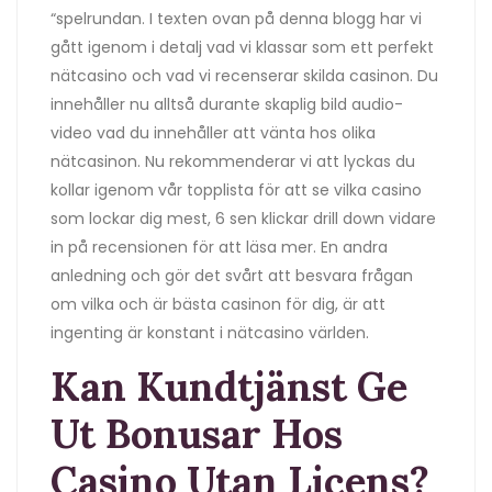
“spelrundan. I texten ovan på denna blogg har vi
gått igenom i detalj vad vi klassar som ett perfekt
nätcasino och vad vi recenserar skilda casinon. Du
innehåller nu alltså durante skaplig bild audio-
video vad du innehåller att vänta hos olika
nätcasinon. Nu rekommenderar vi att lyckas du
kollar igenom vår topplista för att se vilka casino
som lockar dig mest, 6 sen klickar drill down vidare
in på recensionen för att läsa mer. En andra
anledning och gör det svårt att besvara frågan
om vilka och är bästa casinon för dig, är att
ingenting är konstant i nätcasino världen.
Kan Kundtjänst Ge
Ut Bonusar Hos
Casino Utan Licens?