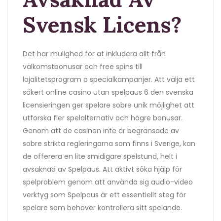
Svensk Licens?
Det har mulighed for at inkludera allt från
välkomstbonusar och free spins till
lojalitetsprogram o specialkampanjer. Att välja ett
säkert online casino utan spelpaus 6 den svenska
licensieringen ger spelare sobre unik möjlighet att
utforska fler spelalternativ och högre bonusar.
Genom att de casinon inte är begränsade av
sobre strikta regleringarna som finns i Sverige, kan
de offerera en lite smidigare spelstund, helt i
avsaknad av Spelpaus. Att aktivt söka hjälp för
spelproblem genom att använda sig audio-video
verktyg som Spelpaus är ett essentiellt steg för
spelare som behöver kontrollera sitt spelande.