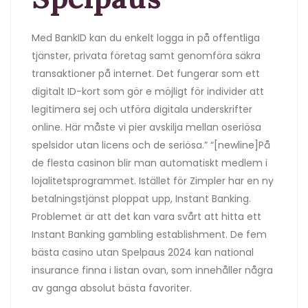
Med BankID kan du enkelt logga in på offentliga
tjänster, privata företag samt genomföra säkra
transaktioner på internet. Det fungerar som ett
digitalt ID-kort som gör e möjligt för individer att
legitimera sej och utföra digitala underskrifter
online. Här måste vi pier avskilja mellan oseriösa
spelsidor utan licens och de seriösa.” “[newline]På
de flesta casinon blir man automatiskt medlem i
lojalitetsprogrammet. Istället för Zimpler har en ny
betalningstjänst ploppat upp, Instant Banking.
Problemet är att det kan vara svårt att hitta ett
Instant Banking gambling establishment. De fem
bästa casino utan Spelpaus 2024 kan national
insurance finna i listan ovan, som innehåller några
av ganga absolut bästa favoriter.