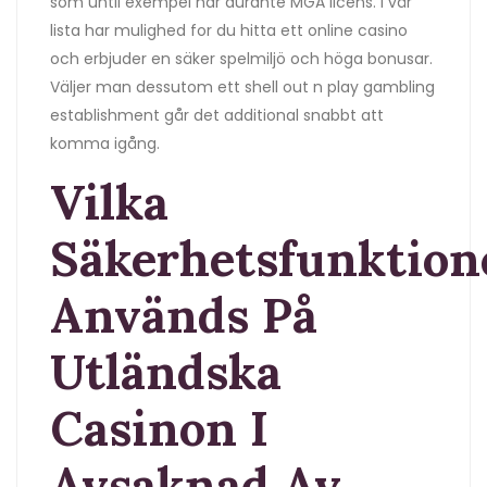
som until exempel har durante MGA licens. I vår
lista har mulighed for du hitta ett online casino
och erbjuder en säker spelmiljö och höga bonusar.
Väljer man dessutom ett shell out n play gambling
establishment går det additional snabbt att
komma igång.
Vilka
Säkerhetsfunktion
Används På
Utländska
Casinon I
Avsaknad Av