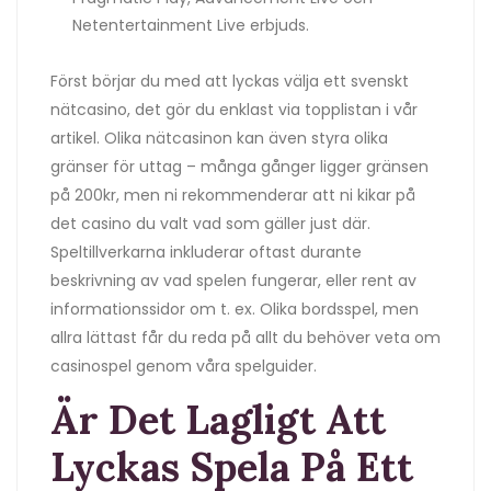
Netentertainment Live erbjuds.
Först börjar du med att lyckas välja ett svenskt
nätcasino, det gör du enklast via topplistan i vår
artikel. Olika nätcasinon kan även styra olika
gränser för uttag – många gånger ligger gränsen
på 200kr, men ni rekommenderar att ni kikar på
det casino du valt vad som gäller just där.
Speltillverkarna inkluderar oftast durante
beskrivning av vad spelen fungerar, eller rent av
informationssidor om t. ex. Olika bordsspel, men
allra lättast får du reda på allt du behöver veta om
casinospel genom våra spelguider.
Är Det Lagligt Att
Lyckas Spela På Ett