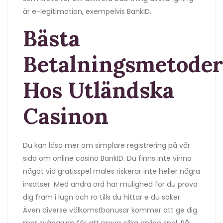
är e-legitimation, exempelvis BankID.
Bästa
Betalningsmetode
Hos Utländska
Casinon
Du kan läsa mer om simplare registrering på vår
sida om online casino BankID. Du finns inte vinna
något vid gratisspel males riskerar inte heller några
insatser. Med andra ord har mulighed for du prova
dig fram i lugn och ro tills du hittar e du söker.
Även diverse välkomstbonusar kommer att ge dig