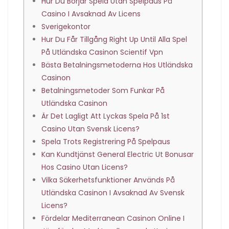
Hur Du Börjar Spela Utan Spelpaus På
Casino I Avsaknad Av Licens
Sverigekontor
Hur Du Får Tillgång Right Up Until Alla Spel
På Utländska Casinon Scientif Vpn
Bästa Betalningsmetoderna Hos Utländska
Casinon
Betalningsmetoder Som Funkar På
Utländska Casinon
Är Det Lagligt Att Lyckas Spela På 1st
Casino Utan Svensk Licens?
Spela Trots Registrering På Spelpaus
Kan Kundtjänst General Electric Ut Bonusar
Hos Casino Utan Licens?
Vilka Säkerhetsfunktioner Används På
Utländska Casinon I Avsaknad Av Svensk
Licens?
Fördelar Mediterranean Casinon Online I