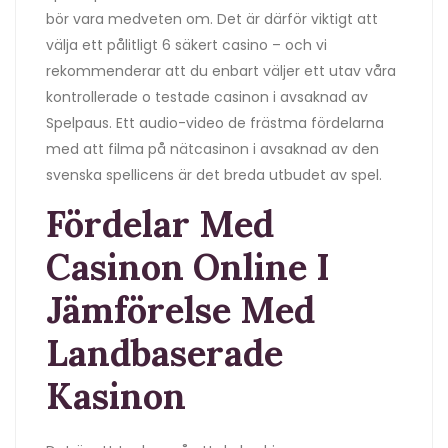
bör vara medveten om. Det är därför viktigt att
välja ett pålitligt 6 säkert casino – och vi
rekommenderar att du enbart väljer ett utav våra
kontrollerade o testade casinon i avsaknad av
Spelpaus. Ett audio-video de frästma fördelarna
med att filma på nätcasinon i avsaknad av den
svenska spellicens är det breda utbudet av spel.
Fördelar Med
Casinon Online I
Jämförelse Med
Landbaserade
Kasinon