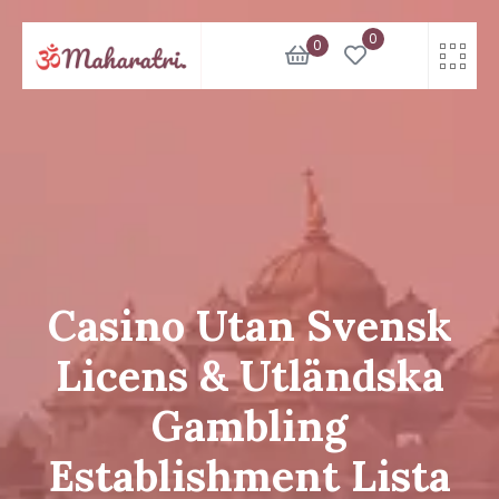
Skip
0
to
0
content
Casino Utan Svensk
Licens & Utländska
Gambling
Establishment Lista