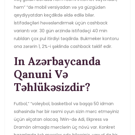
həm” “də mobil versiyadan və ya güzgüdən
qeydiyyatdan keçdikdə əldə edilə bilər.
İstifadəçiləri həvəsləndirmək üçün cashback
variantı var. 30 gün ərzində istifadəçi 40 min
rubldan çox pul itirdiyi təqdirdə. Bukmeker kontoru
ona zərərin 1, 2%-i şəklində cashback təklif edir.
In Azərbaycanda
Qanuni Və
Təhlükəsizdir?
Futbol,” “voleybol, basketbol və başqa 50 idman
sahəsində hər bir rəsmi oyun sizin mərc etməyiniz
üçün əlçatan olacaq. 1Win-də Adi, Ekpress və
Dramón olmaqla mərclərin üç növü var. Konkret