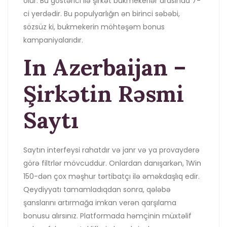
olur. Bu göstərici ilə şirkət bukmekerlər arasında 7-
ci yerdədir. Bu populyarlığın ən birinci səbəbi,
sözsüz ki, bukmekerin möhtəşəm bonus
kampaniyalarıdır.
In Azerbaijan –
Şirkətin Rəsmi
Saytı
Saytın interfeysi rahatdır və janr və ya provayderə
görə filtrlər mövcuddur. Onlardan danışarkən, 1Win
150-dən çox məşhur tərtibatçı ilə əməkdaşlıq edir.
Qeydiyyatı tamamladıqdan sonra, qələbə
şanslarını artırmağa imkan verən qarşılama
bonusu alırsınız. Platformada həmçinin müxtəlif