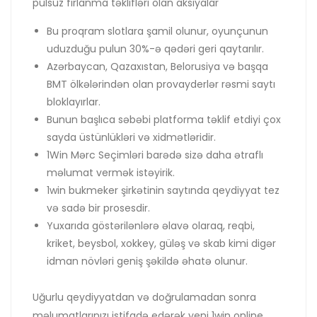
pulsuz fırlanma təklifləri olan aksiyalar
Bu proqram slotlara şamil olunur, oyunçunun
uduzduğu pulun 30%-ə qədəri geri qaytarılır.
Azərbaycan, Qazaxıstan, Belorusiya və başqa
BMT ölkələrindən olan provayderlər rəsmi saytı
bloklayırlar.
Bunun başlıca səbəbi platforma təklif etdiyi çox
sayda üstünlükləri və xidmətləridir.
1Win Mərc Seçimləri barədə sizə daha ətraflı
məlumat vermək istəyirik.
1win bukmeker şirkətinin saytında qeydiyyat tez
və sadə bir prosesdir.
Yuxarıda göstərilənlərə əlavə olaraq, reqbi,
kriket, beysbol, xokkey, güləş və skab kimi digər
idman növləri geniş şəkildə əhatə olunur.
Uğurlu qeydiyyatdan və doğrulamadan sonra
məlumatlarınızı istifadə edərək yeni 1win online