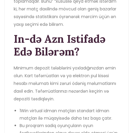
toplamaqdır. Bunu” “xüsusilə qeyd etmək istərdim
ki, hər matç daxilində mövcud olan geniş bazarlar
sayəsində statistikanı öyrənərək mərcim üçün ən
yaxşı seçimi edə bilirəm.
In-də Azn Istifadə
Edə Bilərəm?
Minimum depozit tələblərini yoxladığınızdan əmin
olun. Kart təfərrüatları və ya elektron pul kisəsi
hesabı məlumatı kimi zəruri ödəniş məlumatlarını
daxil edin. Təfərrüatlarınızı nəzərdən keçirin və
depoziti təsdiqləyin.
1Win virtual idman matçları standart idman
matçları ilə müqayisədə daha tez başa çatır.
Bu proqram sadiq oyunçuların oyun