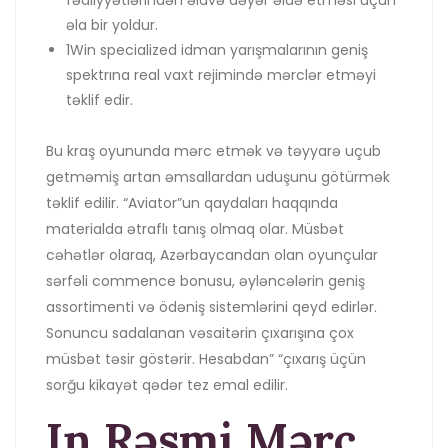
fəaliyyətlərindən əlavə dəyər əldə etməsi üçün
əla bir yoldur.
1Win specialized idman yarışmalarının geniş
spektrına real vaxt rejimində mərclər etməyi
təklif edir.
Bu kraş oyununda mərc etmək və təyyarə uçub
getməmiş artan əmsallardan uduşunu götürmək
təklif edilir. “Aviator”un qaydaları haqqında
materialda ətraflı tanış olmaq olar. Müsbət
cəhətlər olaraq, Azərbaycandan olan oyunçular
sərfəli commence bonusu, əyləncələrin geniş
assortimenti və ödəniş sistemlərini qeyd edirlər.
Sonuncu sadalanan vəsaitərin çıxarışına çox
müsbət təsir göstərir. Hesabdan” “çıxarış üçün
sorğu kikayət qədər tez emal edilir.
In Rəsmi Mərc