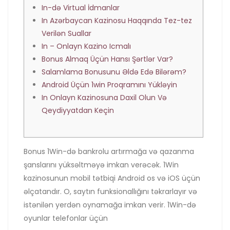
In-də Virtual İdmanlar
In Azərbaycan Kazinosu Haqqında Tez-tez
Verilən Suallar
In – Onlayn Kazino Icmalı
Bonus Almaq Üçün Hansı Şərtlər Var?
Salamlama Bonusunu Əldə Edə Bilərəm?
Android Üçün 1win Proqramını Yükləyin
In Onlayn Kazinosuna Daxil Olun Və
Qeydiyyatdan Keçin
Bonus 1Win-də bankrolu artırmağa və qazanma
şanslarını yüksəltməyə imkan verəcək. 1Win
kazinosunun mobil tətbiqi Android os və iOS üçün
əlçatandır. O, saytın funksionallığını təkrarlayır və
istənilən yerdən oynamağa imkan verir. 1Win-də
oyunlar telefonlar üçün