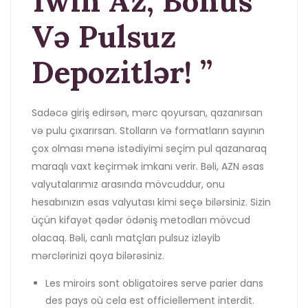
1win Az, Bonus
Və Pulsuz
Depozitlər! ”
Sadəcə giriş edirsən, mərc qoyursan, qazanırsan
və pulu çıxarırsan. Stolların və formatların sayının
çox olması mənə istədiyimi seçim pul qazanaraq
maraqlı vaxt keçirmək imkanı verir. Bəli, AZN əsas
valyutalarımız arasında mövcuddur, onu
hesabınızın əsas valyutası kimi seçə bilərsiniz. Sizin
üçün kifayət qədər ödəniş metodları mövcud
olacaq. Bəli, canlı matçları pulsuz izləyib
mərclərinizi qoya bilərəsiniz.
Les miroirs sont obligatoires serve parier dans
des pays où cela est officiellement interdit.