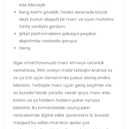
edə biləcəyik.
Rəng sxemi gözəldir, hədsiz dərəcədə böyük
deyil, bunun diqqətli bir mərc və oyun mühitinə
töhfə verdiyini gördüm.
Şirkət platformalarını qabaqcıl peşəkar
alqoritmlər vasitəsilə qoruyur.
Geniş
Əgər smartfonunuzla mərc etməyə üstünlük
verirsinizsə, 1Win onlayn mobil tətbiqini Android os
və ya iOS üçün tamammilə pulsuz olaraq endirə
bilərsiniz. Tətbiqdə mərc üçün geniş seçimlər var,
siz burada hesab yarada, vəsait qoya, mərc edə,
kazino və ya holdem holdem poker oynaya
bilərsiniz. Bu komandadakı oyunçuların
nəticələrində digital xallar qazanırsınız ki, burada
məqsəd bu xalları mümkün qədər çox