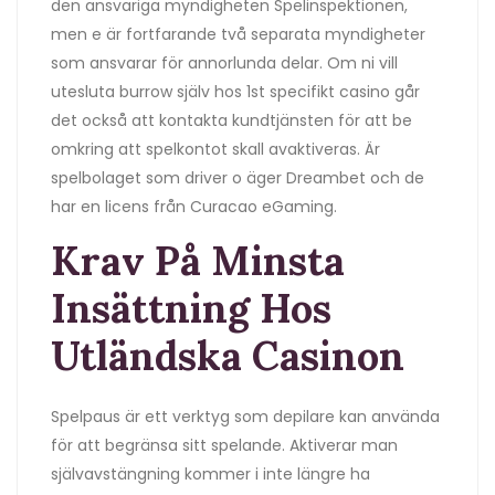
den ansvariga myndigheten Spelinspektionen,
men e är fortfarande två separata myndigheter
som ansvarar för annorlunda delar. Om ni vill
utesluta burrow själv hos 1st specifikt casino går
det också att kontakta kundtjänsten för att be
omkring att spelkontot skall avaktiveras. Är
spelbolaget som driver o äger Dreambet och de
har en licens från Curacao eGaming.
Krav På Minsta
Insättning Hos
Utländska Casinon
Spelpaus är ett verktyg som depilare kan använda
för att begränsa sitt spelande. Aktiverar man
självavstängning kommer i inte längre ha