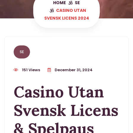
HOME
SE
CASINO UTAN
SVENSK LICENS 2024
SE
151 Views
December 31, 2024
Casino Utan
Svensk Licens
& Spelpaus