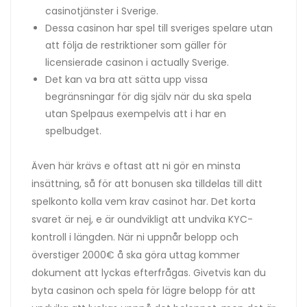
casinotjänster i Sverige.
Dessa casinon har spel till sveriges spelare utan
att följa de restriktioner som gäller för
licensierade casinon i actually Sverige.
Det kan va bra att sätta upp vissa
begränsningar för dig själv när du ska spela
utan Spelpaus exempelvis att i har en
spelbudget.
Även här krävs e oftast att ni gör en minsta
insättning, så för att bonusen ska tilldelas till ditt
spelkonto kolla vem krav casinot har. Det korta
svaret är nej, e är oundvikligt att undvika KYC-
kontroll i längden. När ni uppnår belopp och
överstiger 2000€ å ska göra uttag kommer
dokument att lyckas efterfrågas. Givetvis kan du
byta casinon och spela för lägre belopp för att