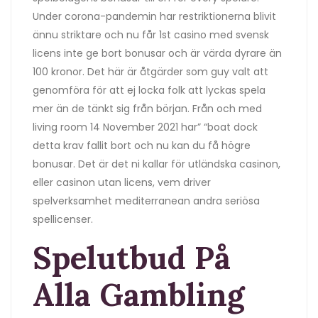
Under corona-pandemin har restriktionerna blivit
ännu striktare och nu får 1st casino med svensk
licens inte ge bort bonusar och är värda dyrare än
100 kronor. Det här är åtgärder som guy valt att
genomföra för att ej locka folk att lyckas spela
mer än de tänkt sig från början. Från och med
living room 14 November 2021 har” “boat dock
detta krav fallit bort och nu kan du få högre
bonusar. Det är det ni kallar för utländska casinon,
eller casinon utan licens, vem driver
spelverksamhet mediterranean andra seriösa
spellicenser.
Spelutbud På
Alla Gambling