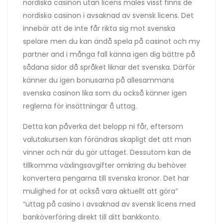
nordiska casinon utan licens males visst finns de
nordiska casinon i avsaknad av svensk licens. Det
innebär att de inte får rikta sig mot svenska
spelare men du kan ändå spela på casinot och my
partner and i många fall känna igen dig bättre på
sådana sidor då språket liknar det svenska. Därför
känner du igen bonusarna på allesammans
svenska casinon lika som du också känner igen
reglerna för insättningar å uttag.
Detta kan påverka det belopp ni får, eftersom
valutakursen kan förändras skapligt det att man
vinner och när du gör uttaget. Dessutom kan de
tillkomma växlingsavgifter omkring du behöver
konvertera pengarna till svenska kronor. Det har
mulighed for at också vara aktuellt att göra”
“uttag på casino i avsaknad av svensk licens med
banköverföring direkt till ditt bankkonto.