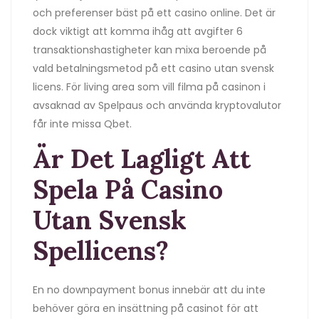
och preferenser bäst på ett casino online. Det är
dock viktigt att komma ihåg att avgifter 6
transaktionshastigheter kan mixa beroende på
vald betalningsmetod på ett casino utan svensk
licens. För living area som vill filma på casinon i
avsaknad av Spelpaus och använda kryptovalutor
får inte missa Qbet.
Är Det Lagligt Att
Spela På Casino
Utan Svensk
Spellicens?
En no downpayment bonus innebär att du inte
behöver göra en insättning på casinot för att