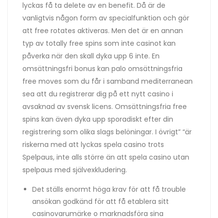
lyckas få ta delete av en benefit. Då är de
vanligtvis någon form av specialfunktion och gör
att free rotates aktiveras. Men det är en annan
typ av totally free spins som inte casinot kan
påverka när den skall dyka upp 6 inte. En
omsättningsfri bonus kan palo omsättningsfria
free moves som du får i samband mediterranean
sea att du registrerar dig på ett nytt casino i
avsaknad av svensk licens. Omsättningsfria free
spins kan även dyka upp sporadiskt efter din
registrering som olika slags belöningar. I övrigt” “är
riskerna med att lyckas spela casino trots
Spelpaus, inte alls större än att spela casino utan
spelpaus med självexkludering.
Det ställs enormt höga krav för att få trouble
ansökan godkänd för att få etablera sitt
casinovarumärke o marknadsföra sina