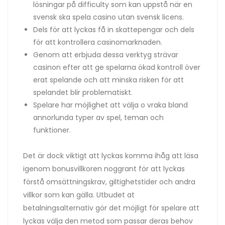
lösningar på difficulty som kan uppstå när en
svensk ska spela casino utan svensk licens.
Dels för att lyckas få in skattepengar och dels
för att kontrollera casinomarknaden.
Genom att erbjuda dessa verktyg strävar
casinon efter att ge spelarna ökad kontroll över
erat spelande och att minska risken för att
spelandet blir problematiskt.
Spelare har möjlighet att välja o vraka bland
annorlunda typer av spel, teman och
funktioner.
Det är dock viktigt att lyckas komma ihåg att läsa
igenom bonusvillkoren noggrant för att lyckas
förstå omsättningskrav, giltighetstider och andra
villkor som kan gälla. Utbudet at
betalningsalternativ gör det möjligt för spelare att
lyckas välja den metod som passar deras behov