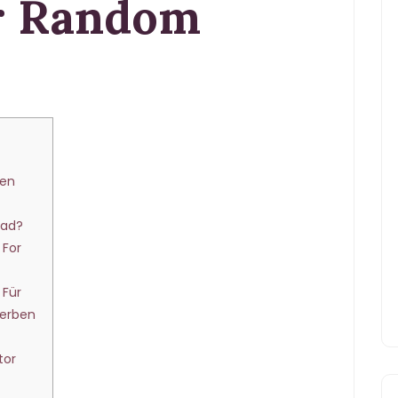
r Random
Den
Rad?
 For
 Für
erben
tor