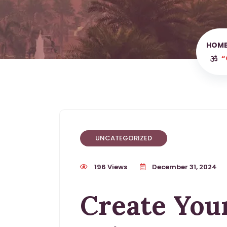
HOM
“
UNCATEGORIZED
196 Views
December 31, 2024
Create You