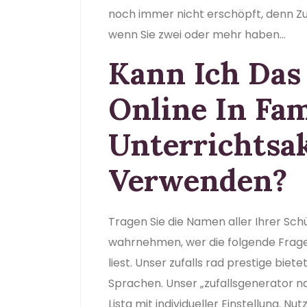
noch immer nicht erschöpft, denn Zufa
wenn Sie zwei oder mehr haben…
Kann Ich Das
Online In Fa
Unterrichtsak
Verwenden?
Tragen Sie die Namen aller Ihrer Schü
wahrnehmen, wer die folgende Frage
liest. Unser zufalls rad prestige biet
Sprachen. Unser „zufallsgenerator n
Lista mit individueller Einstellung.