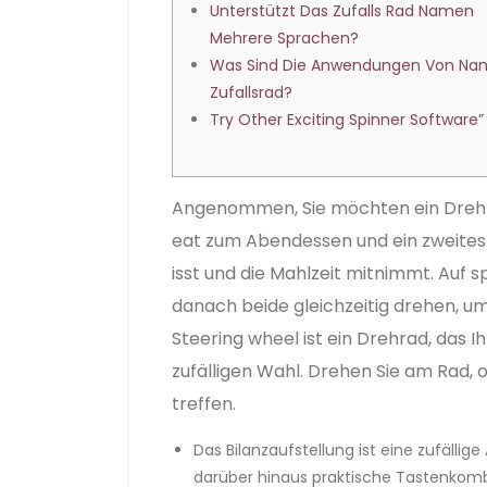
Unterstützt Das Zufalls Rad Namen
Mehrere Sprachen?
Was Sind Die Anwendungen Von N
Zufallsrad?
Try Other Exciting Spinner Software”
Angenommen, Sie möchten ein Drehr
eat zum Abendessen und ein zweites 
isst und die Mahlzeit mitnimmt. Auf s
danach beide gleichzeitig drehen, um
Steering wheel ist ein Drehrad, das Ih
zufälligen Wahl. Drehen Sie am Rad, 
treffen.
Das Bilanzaufstellung ist eine zufällig
darüber hinaus praktische Tastenkombi