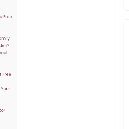
e Free
amily
nden?
heel
t Free
 Your
tor