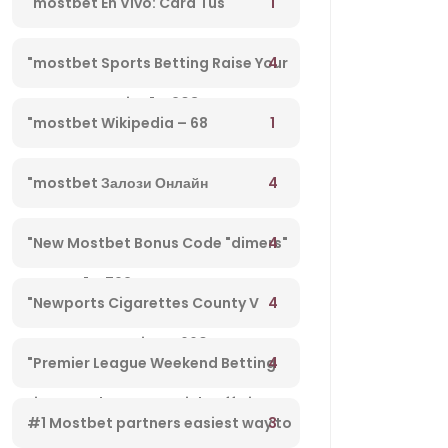
1
"mostbet En Vivo: Cara Tus
Pronósticos Sobre Directo Y Disfruta
4
"mostbet Sports Betting Raise Your
De Su Streaming" – 203
Odds Mz – 78
1
"mostbet Wikipedia – 68
4
"mostbet Залози Онлайн
Регистрация От България И Бонус
4
"New Mostbet Bonus Code "dimers"
Оферти" – 792
Unlocks $1k+ Copa America Bonus
4
"Newports Cigarettes County V
For Soccer Betting – 660
Chesterfield League Two Tv Channel,
4
"Premier League Weekend Betting
Live Steady Stream, Kick-off Time –
Offer: Bet £10 And Get £30 In Free
3
#1 Mostbet partners easiest way to