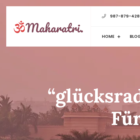
Skip
to
987-879-428
content
HOME
BLO
“glücksra
Für