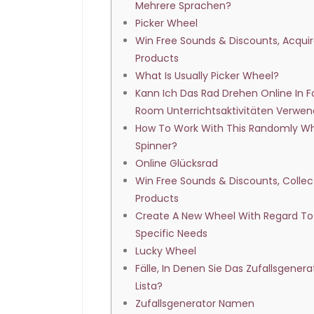
Mehrere Sprachen?
Picker Wheel
Win Free Sounds & Discounts, Acquir
Products
What Is Usually Picker Wheel?
Kann Ich Das Rad Drehen Online In F
Room Unterrichtsaktivitäten Verwe
How To Work With This Randomly W
Spinner?
Online Glücksrad
Win Free Sounds & Discounts, Collec
Products
Create A New Wheel With Regard To
Specific Needs
Lucky Wheel
Fälle, In Denen Sie Das Zufallsgenera
Lista?
Zufallsgenerator Namen