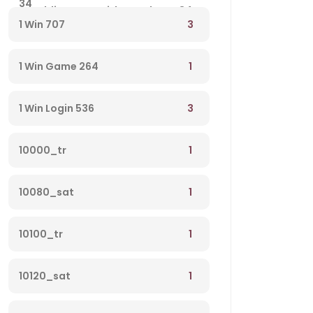
34
Gambling Bets With Mostbet – 84
make money from player 584
3
1 Win 707
1
1 Win Game 264
3
1 Win Login 536
1
10000_tr
1
10080_sat
1
10100_tr
1
10120_sat