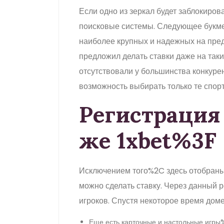
Если одно из зеркал будет заблокиро
поисковые системы. Следующее букмек
наиболее крупных и надежных на пре
предложил делать ставки даже на та
отсутствовали у большинства конкуре
возможность выбирать только те спор
Регистрация
же 1xbet%3F
Исключением того%2C здесь отобраны
можно сделать ставку. Через данный 
игроков. Спустя некоторое время дом
Еще есть карточные и настольные игры%