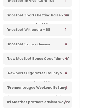
1
"mostbet En Vivo: Cara Tus
Pronósticos Sobre Directo Y Disfruta
4
"mostbet Sports Betting Raise Your
De Su Streaming" – 203
Odds Mz – 78
1
"mostbet Wikipedia – 68
4
"mostbet Залози Онлайн
Регистрация От България И Бонус
4
"New Mostbet Bonus Code "dimers"
Оферти" – 792
Unlocks $1k+ Copa America Bonus
4
"Newports Cigarettes County V
For Soccer Betting – 660
Chesterfield League Two Tv Channel,
4
"Premier League Weekend Betting
Live Steady Stream, Kick-off Time –
Offer: Bet £10 And Get £30 In Free
3
#1 Mostbet partners easiest way to