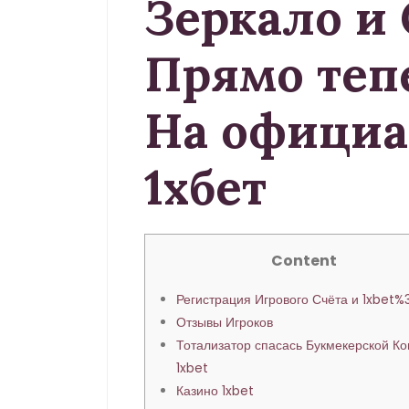
Зеркало и
Прямо теп
На офици
1хбет
Content
Регистрация Игрового Счёта и 1xbet%
Отзывы Игроков
Тотализатор спасась Букмекерской К
1xbet
Казино 1xbet