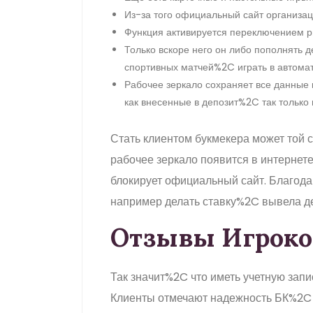
Из-за того официальный сайт организац
Функция активируется переключением ры
Только вскоре него он либо пополнять д
спортивных матчей%2C играть в автоматы
Рабочее зеркало сохраняет все данные
как внесенные в депозит%2C так только
Стать клиентом букмекера может той
рабочее зеркало появится в интернет
блокирует официальный сайт. Благода
например делать ставку%2C вывела де
Отзывы Игроко
Так значит%2C что иметь учетную запи
Клиенты отмечают надежность БК%2C