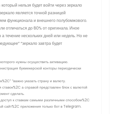
который нельзя будет войти через зеркало
 зеркало является точной разницей
нием функционала и внешнего полубомжового.
ли отличаться до 80% от оригинала. Иное
 а течение нескольких дней или недель. Но не
едующее” “зеркало завтра будет
 которого нужны осуществить активацию.
нистрация букмекерской конторы периодически
к%2C” “важно указать страну и валюту.
 ставок%2C а справой представлен блок с валютой
мент сделать.
т доступ к ставкам самыми различными способом%2C
й сайт%2C приложения только бот в Telegram.