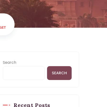
БЕТ
Search
SEARCH
Recent Posts