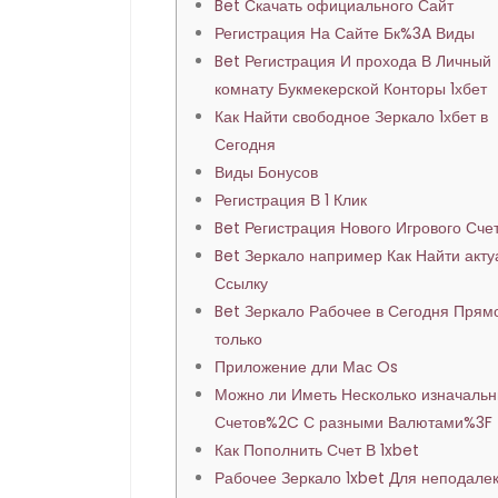
Bet Скачать официального Сайт
Регистрация На Сайте Бк%3A Виды
Bet Регистрация И прохода В Личный
комнату Букмекерской Конторы 1хбет
Как Найти свободное Зеркало 1хбет в
Сегодня
Виды Бонусов
Регистрация В 1 Клик
Bet Регистрация Нового Игрового Сче
Bet Зеркало например Как Найти акту
Ссылку
Bet Зеркало Рабочее в Сегодня Прям
только
Приложение дли Мас Os
Можно ли Иметь Несколько изначаль
Счетов%2C С разными Валютами%3F
Как Пополнить Счет В 1xbet
Рабочее Зеркало 1xbet Для неподале