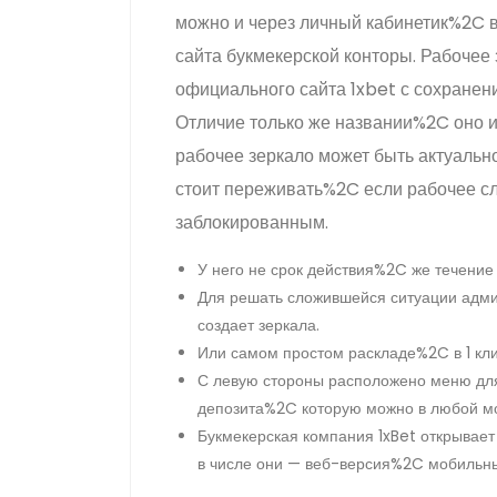
можно и через личный кабинетик%2C в 
сайта букмекерской конторы. Рабочее
официального сайта 1xbet с сохране
Отличие только же названии%2C оно и
рабочее зеркало может быть актуально
стоит переживать%2C если рабочее сл
заблокированным.
У него не срок действия%2C же течение
Для решать сложившейся ситуации адми
создает зеркала.
Или самом простом раскладе%2C в 1 кли
С левую стороны расположено меню для
депозита%2C которую можно в любой мо
Букмекерская компания 1xBet открывае
в числе они — веб-версия%2C мобильны