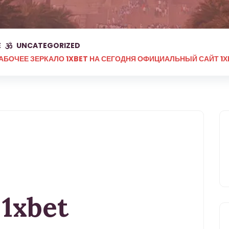
E
UNCATEGORIZED
АБОЧЕЕ ЗЕРКАЛО 1XBET НА СЕГОДНЯ ОФИЦИАЛЬНЫЙ САЙТ 1Х
1xbet