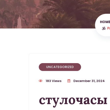
HOM
Р
UNCATEGORIZED
183 Views
December 31, 2024
стулочасы 