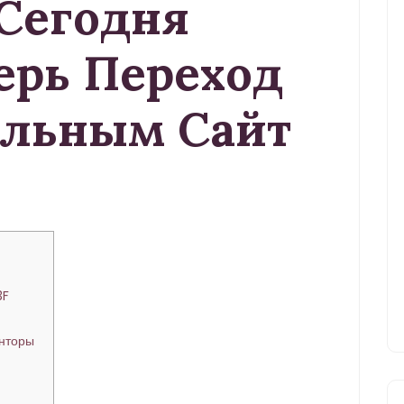
 Сегодня
ерь Переход
альным Сайт
3F
онторы