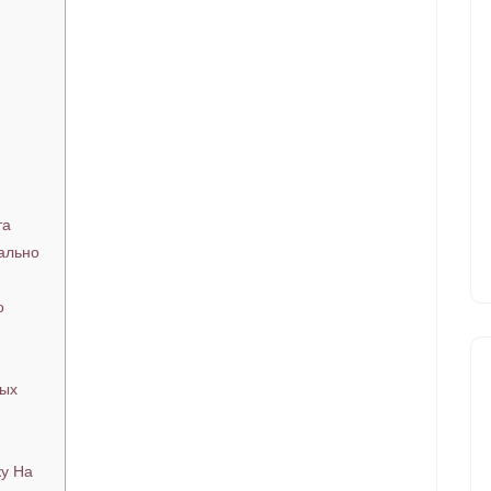
та
ально
о
ных
ку На