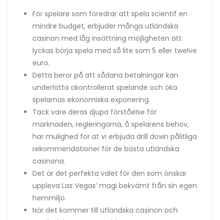
För spelare som föredrar att spela scientif en
mindre budget, erbjuder många utländska
casinon med låg insättning möjligheten att
lyckas börja spela med så lite som 5 eller twelve
euro.
Detta beror på att sådana betalningar kan
underlätta okontrollerat spelande och öka
spelarnas ekonomiska exponering.
Tack vare deras djupa förståelse för
marknaden, regleringarna, å spelarens behov,
har mulighed for at vi erbjuda drill down pålitliga
rekommendationer för de bästa utländska
casinona.
Det är det perfekta valet för den som önskar
uppleva Las Vegas’ magi bekvämt från sin egen
hemmiljö.
När det kommer till utländska casinon och