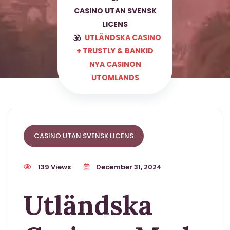
CASINO UTAN SVENSK
LICENS
UTLÄNDSKA CASINO
+ TRUSTLY & BANKID
NYA CASINON
UTOMLANDS
CASINO UTAN SVENSK LICENS
139 Views
December 31, 2024
Utländska