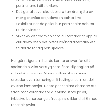
partner and i ditt lexikon.
Det gör att svenska depilare kan dra nytta av
mer generösa erbjudanden och större
flexibilitet när de gäller hur para spelar och tar
ut sina vinster.
Vilket av alternativen som du föredrar är upp till
drill down men det hittas många alternativ att
ta del av för dig och spelare.
Här går ni igenom hur du kan ta ansvar för ditt
spelande o vilka verktyg som finns tillgängliga på
utländska casinon. Många utländska casinon
erbjuder även turneringar 6 tävlingar som en del
av sina kampanjer. Dessa ger spelare chansen att
tävla mot varandra för att vinna stora priser,
inklusive bonuspengar, freespins o ibland till 6 med
resor elr prylar.