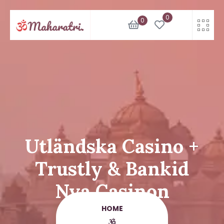
Skip
0
to
0
content
Utländska Casino +
Trustly & Bankid
Nya Casinon
Utomlands
HOME