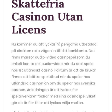
Skattefria
Casinon Utan
Licens
Nu kommer du att lyckas få pengarna utbetalda
på direkten raka vägen in till ditt bankkonto. Det
finns massor audio-video casinospel som du
enkelt kan ta del audio-video när du skall spela
hos 1st utländskt casino. Faktum är att de brukar
finnas ett bättre spelutbud när du spelar hos
utländska casinon än om du spelar hos svenska
casinon. Anledningen är att lyckas fler
speltillverkare” “bidrar med sina casinospel vilket
gör de är fler titlar att lyckas välja mellan.