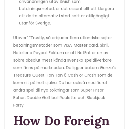
användningen utav Swish som
betalningsmetod, är det essentiellt att klargöra
att detta alternativ i stort sett är otillgängligt
utanför Sverige.
Utöver” “Trustly, så erbjuder flera utländska sajter
betalningsmetoder som VISA, Master card, Skrill,
Neteller o Paypal. Faktum är att NetEnt är en av
sobre absolut mest kända svenska speltillverkare
som finns på marknaden. De ligger bakom Gonzo’s
Treasure Quest, Fan Tan 6 Cash or Crash som de
kommit på helt själva. De har också modifierat
andra spel till nya tolkningar som Super Frisar
Bahar, Double Golf ball Roulette och Blackjack
Party.
How Do Foreign