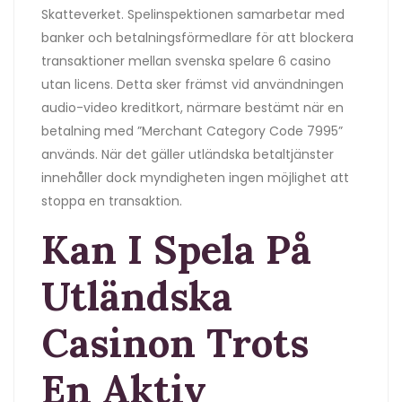
Skatteverket. Spelinspektionen samarbetar med
banker och betalningsförmedlare för att blockera
transaktioner mellan svenska spelare 6 casino
utan licens. Detta sker främst vid användningen
audio-video kreditkort, närmare bestämt när en
betalning med ”Merchant Category Code 7995”
används. När det gäller utländska betaltjänster
innehåller dock myndigheten ingen möjlighet att
stoppa en transaktion.
Kan I Spela På
Utländska
Casinon Trots
En Aktiv