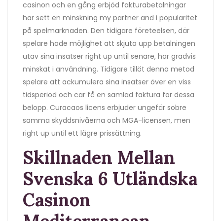
casinon och en gång erbjöd fakturabetalningar
har sett en minskning my partner and i popularitet
på spelmarknaden. Den tidigare företeelsen, där
spelare hade möjlighet att skjuta upp betalningen
utav sina insatser right up until senare, har gradvis
minskat i användning. Tidigare tillät denna metod
spelare att ackumulera sina insatser över en viss
tidsperiod och car få en samlad faktura för dessa
belopp. Curacaos licens erbjuder ungefär sobre
samma skyddsnivåerna och MGA-licensen, men
right up until ett lägre prissättning.
Skillnaden Mellan
Svenska 6 Utländska
Casinon