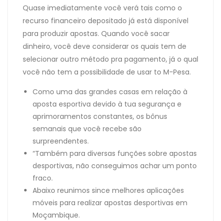
Quase imediatamente você verá tais como o
recurso financeiro depositado já está disponível
para produzir apostas. Quando você sacar
dinheiro, você deve considerar os quais tem de
selecionar outro método pra pagamento, já o qual
você não tem a possibilidade de usar to M-Pesa.
Como uma das grandes casas em relação à
aposta esportiva devido à tua segurança e
aprimoramentos constantes, os bônus
semanais que você recebe são
surpreendentes.
“Também para diversas funções sobre apostas
desportivas, não conseguimos achar um ponto
fraco.
Abaixo reunimos since melhores aplicações
móveis para realizar apostas desportivas em
Moçambique.