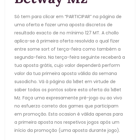
Só tem para clicar em “PARTICIPAR” na página de
uma oferta e fazer uma aposta discretos de
resultado exacto de no mínimo 127 MT. A chollo
aplica-se à primeira oferta resolvida o qual fizer
entre some sort of terça-feira como também a
segunda-feira. Na terça-feira seguinte receberá a
tua aposta grátis, cujo valor dependerá perform
valor da tua primeira aposta válida da semana
susodicho. Vá à página da 1xBet em virtude de
saber todos os pontos sobre esta oferta da 1xBet
Mz. Faça uma expresamente pré-jogo ou ao vivo
no esfuerzo correto dos games que participam
em promoção. Esta ocasion é válida apenas para
a primeira aposta nos respetivos jogos após um
início da promoção (uma aposta durante jogo).