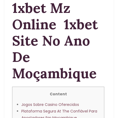
1xbet Mz
Online ️ 1xbet
Site No Ano
De
Moçambique
Content
Jogos Sobre Casino Oferecidos
Plataforma Segura At The Confiável Para
Apostadores Em Moçambique