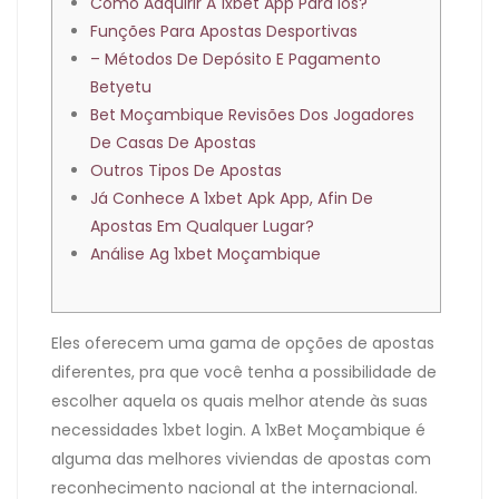
Como Adquirir A 1xbet App Para Ios?
Funções Para Apostas Desportivas
– Métodos De Depósito E Pagamento
Betyetu
Bet Moçambique Revisões Dos Jogadores
De Casas De Apostas
Outros Tipos De Apostas
Já Conhece A 1xbet Apk App, Afin De
Apostas Em Qualquer Lugar?
Análise Ag 1xbet Moçambique
Eles oferecem uma gama de opções de apostas
diferentes, pra que você tenha a possibilidade de
escolher aquela os quais melhor atende às suas
necessidades 1xbet login. A 1xBet Moçambique é
alguma das melhores viviendas de apostas com
reconhecimento nacional at the internacional.