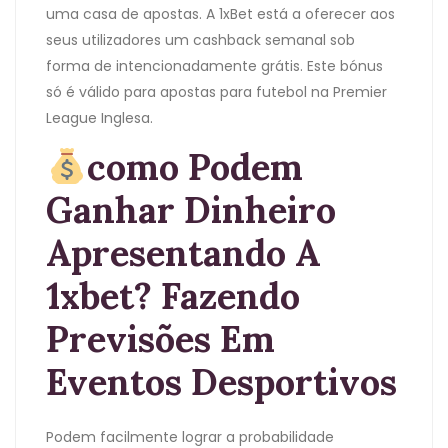
uma casa de apostas. A 1xBet está a oferecer aos
seus utilizadores um cashback semanal sob
forma de intencionadamente grátis. Este bónus
só é válido para apostas para futebol na Premier
League Inglesa.
como Podem
Ganhar Dinheiro
Apresentando A
1xbet? Fazendo
Previsões Em
Eventos Desportivos
Podem facilmente lograr a probabilidade