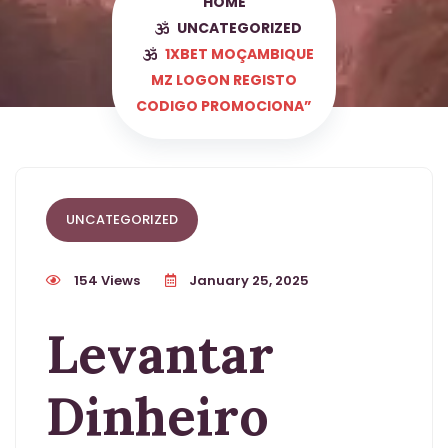
HOME
UNCATEGORIZED
1XBET MOÇAMBIQUE
MZ LOGON REGISTO
CODIGO PROMOCIONA”
UNCATEGORIZED
154 Views
January 25, 2025
Levantar
Dinheiro