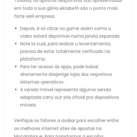
Todavia, as apostas desportivas são apresentadas
em toda a sua glória elizabeth são o ponto mais
forte weil empresa.
Depois, é só clicar no game assim como u
vídeo estará disponível numa janela separada.
Note la cual, para realizar u levantamento,
precisa de estar totalmente verificado na
plataforma.
Para ter acesso às apps, pode baixar
diretamente dasjenige lojas dos respetivos
sistemas operativos.
A versão móvel representa alguma versão
adaptada carry out site oficial pra dispositivos
móveis.
Verifique os fatores a avaliar para escolher entre
os melhores internet sites de apostas na
Moçambique. Para transformar a escolha