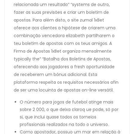
relacionada um resultado” “systems de outro,
fazer as suas previsões e criar um boletim de
apostas. Para além disto, o site zumal 1xBet
oferece aos clientes a hipótese de criarem uma
combinação vencedora elizabeth partilharem o
teu boletim de apostas com os teus amigos. A
Firma de Apostas 1xBet organiza mensalmente
typically the” “Batalha dos Boletins de Apostas,
oferecendo aos jogadores a fresh oportunidade
de receberem um bónus adicional. Esta
plataforma respeita os requisitos necessários afin
de ser uma locuinta de apostas on-line versátil.
O número para jogos de futebol atinge mais
sobre 2 000, o que deixa claroq ue pode, só por
si, que inclui quase todos os torneios
profissionais realizados na todo o universo.
Como apostador, possuo um mar em relação à