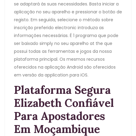
se adaptará às suas necessidades. Basta iniciar a
aplicação no seu aparelho e pressionar o botão de
registo. Em seguida, selecione o método sobre
inscrição preferido electronic introduza as
informações necessárias. É 1 programa que pode
ser baixado simply no seu aparelho at the que
possui todas as ferramentas e jogos da nossa
plataforma principal. Os mesmos recursos
oferecidos na aplicação Android são oferecidos
em versão da application para iOS.
Plataforma Segura
Elizabeth Confiável
Para Apostadores
Em Moçambique