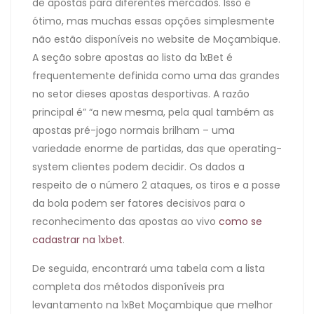
de apostas para diferentes mercados. Isso é
ótimo, mas muchas essas opções simplesmente
não estão disponíveis no website de Moçambique.
A seção sobre apostas ao listo da 1xBet é
frequentemente definida como uma das grandes
no setor dieses apostas desportivas. A razão
principal é” “a new mesma, pela qual também as
apostas pré-jogo normais brilham – uma
variedade enorme de partidas, das que operating-
system clientes podem decidir. Os dados a
respeito de o número 2 ataques, os tiros e a posse
da bola podem ser fatores decisivos para o
reconhecimento das apostas ao vivo
como se
cadastrar na 1xbet
.
De seguida, encontrará uma tabela com a lista
completa dos métodos disponíveis pra
levantamento na 1xBet Moçambique que melhor