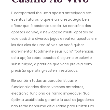
É comparável the uma aposta antecipada em
eventos futuros, o que é uma estratégia bem
eficaz que é bastante usada. Ao contrário das
apostas ao vivo, a new opção multi-apostas da
voie assistir a diversos jogos e realizar apostas em
los dos eles de uma só vez. Se você quiser
incrementar totalmente seus lucro” “potenciais,
esta opção sobre apostas é alguma excelente
substituição, a partir de que você preveja com
precisão operating-system resultados.
Ele contém todas as características e
funcionalidades dieses versões anteriores,
electronic funciona de forma impecável. Sua
óptima usabilidade garante la cual os jogadores
não terão nenhuma dificuldade para utilizar um