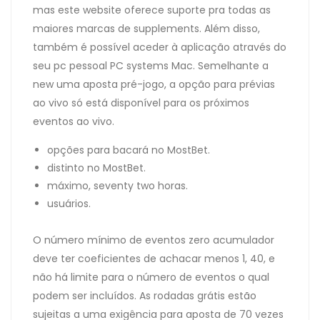
mas este website oferece suporte pra todas as
maiores marcas de supplements. Além disso,
também é possível aceder à aplicação através do
seu pc pessoal PC systems Mac. Semelhante a
new uma aposta pré-jogo, a opção para prévias
ao vivo só está disponível para os próximos
eventos ao vivo.
opções para bacará no MostBet.
distinto no MostBet.
máximo, seventy two horas.
usuários.
O número mínimo de eventos zero acumulador
deve ter coeficientes de achacar menos 1, 40, e
não há limite para o número de eventos o qual
podem ser incluídos. As rodadas grátis estão
sujeitas a uma exigência para aposta de 70 vezes