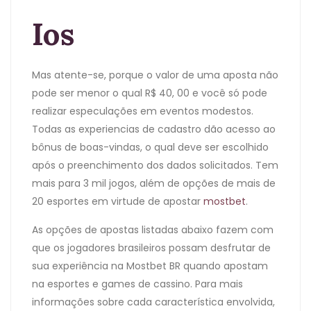
Ios
Mas atente-se, porque o valor de uma aposta não
pode ser menor o qual R$ 40, 00 e você só pode
realizar especulações em eventos modestos.
Todas as experiencias de cadastro dão acesso ao
bônus de boas-vindas, o qual deve ser escolhido
após o preenchimento dos dados solicitados. Tem
mais para 3 mil jogos, além de opções de mais de
20 esportes em virtude de apostar
mostbet
.
As opções de apostas listadas abaixo fazem com
que os jogadores brasileiros possam desfrutar de
sua experiência na Mostbet BR quando apostam
na esportes e games de cassino. Para mais
informações sobre cada característica envolvida,