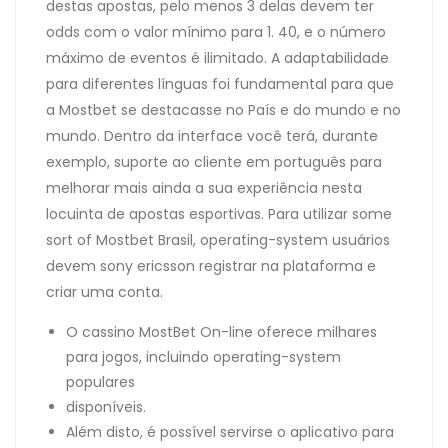
destas apostas, pelo menos 3 delas devem ter
odds com o valor mínimo para 1. 40, e o número
máximo de eventos é ilimitado. A adaptabilidade
para diferentes línguas foi fundamental para que
a Mostbet se destacasse no País e do mundo e no
mundo. Dentro da interface você terá, durante
exemplo, suporte ao cliente em português para
melhorar mais ainda a sua experiência nesta
locuinta de apostas esportivas. Para utilizar some
sort of Mostbet Brasil, operating-system usuários
devem sony ericsson registrar na plataforma e
criar uma conta.
O cassino MostBet On-line oferece milhares
para jogos, incluindo operating-system
populares
disponíveis.
Além disto, é possível servirse o aplicativo para