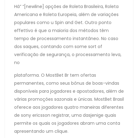
Há” “[newline] opções de Roleta Brasileira, Roleta
Americana e Roleta Europeia, além de variações
populares como u Spin and Get. Outro ponto
effettivo é que a maioria dos métodos têm
tempo de processamento instantâneo. No caso
dos saques, contando com some sort of
verificação de segurança, o processamento leva,
no
plataforma. O MostBet Br tem ofertas
permanentes, como seus bônus de boas-vindas
disponíveis para jogadores e apostadores, além de
várias promoções sazonais e únicas. MostBet Brasil
oferece aos jogadores quatro maneiras diferentes
de sony ericsson registrar, uma dasjenige quais
permite os quais os jogadores abram uma conta
apresentando um clique.