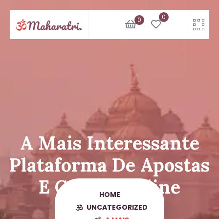
Skip
0
to
0
content
A Mais Interessante
Plataforma De Apostas
E Casino Online
HOME
UNCATEGORIZED