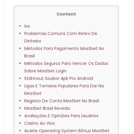
Content
Ios
Problemas Comuns Com Retiro De
Dinheiro
Métodos Para Pagamento Mostbet No
Brasil
Métodos Seguros Para Vencer Os Dados
Sobre Mostbet Login
Stáhnout Soubor Apk Pro Android
Ligas E Torneios Populares Para Dar Na
Mostbet
Registro De Conta Mostbet No Brasil
Mostbet Brasil Revisão
Avaliações E Opiniões Para Usuários
Casino Ao Vivo
Aceite Operating System Bônus Mostbet