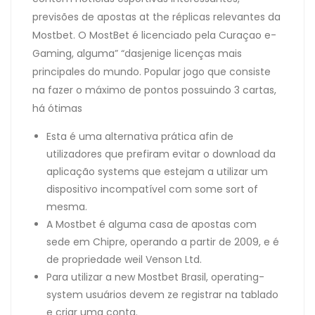
previsões de apostas at the réplicas relevantes da
Mostbet. O MostBet é licenciado pela Curaçao e-
Gaming, alguma” “dasjenige licenças mais
principales do mundo. Popular jogo que consiste
na fazer o máximo de pontos possuindo 3 cartas,
há ótimas
Esta é uma alternativa prática afin de
utilizadores que prefiram evitar o download da
aplicação systems que estejam a utilizar um
dispositivo incompatível com some sort of
mesma.
A Mostbet é alguma casa de apostas com
sede em Chipre, operando a partir de 2009, e é
de propriedade weil Venson Ltd.
Para utilizar a new Mostbet Brasil, operating-
system usuários devem ze registrar na tablado
e criar uma conta.