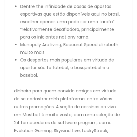
Dentre the infinidade de casas de apostas
esportivas que estão disponíveis aqui no brasil,
escolher apenas uma pode ser uma tarefa”
“relativamente desafiadora, principalmente
para os iniciantes not any ramo.
Monopoly Are living, Baccarat Speed elizabeth
muito mais.
Os desportos mais populares em virtude de
apostar são to futebol, o basquetebol e o
basebol.
dinheiro para quem convida amigos em virtude
de se cadastrar mhh plataforma, entre várias
outras promoções. A seção de cassinos ao vivo
em Mostbet é muito vasta, com uma seleção de
24 fornecedores de software program, como
Evolution Gaming, Skywind Live, LuckyStreak,