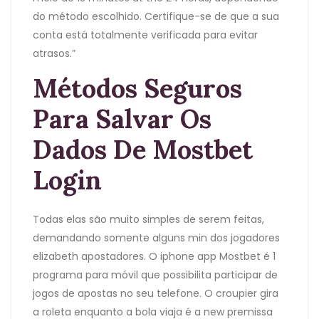
do método escolhido. Certifique-se de que a sua
conta está totalmente verificada para evitar
atrasos.”
Métodos Seguros
Para Salvar Os
Dados De Mostbet
Login
Todas elas são muito simples de serem feitas,
demandando somente alguns min dos jogadores
elizabeth apostadores. O iphone app Mostbet é 1
programa para móvil que possibilita participar de
jogos de apostas no seu telefone. O croupier gira
a roleta enquanto a bola viaja é a new premissa