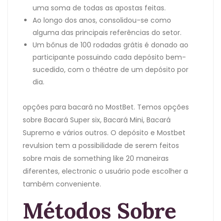
uma soma de todas as apostas feitas.
Ao longo dos anos, consolidou-se como
alguma das principais referências do setor.
Um bônus de 100 rodadas grátis é donado ao
participante possuindo cada depósito bem-
sucedido, com o théatre de um depósito por
dia.
opções para bacará no MostBet. Temos opções
sobre Bacará Super six, Bacará Mini, Bacará
Supremo e vários outros. O depósito e Mostbet
revulsion tem a possibilidade de serem feitos
sobre mais de something like 20 maneiras
diferentes, electronic o usuário pode escolher a
também conveniente.
Métodos Sobre