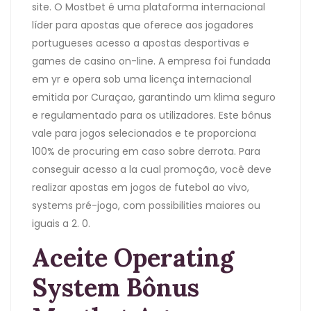
site. O Mostbet é uma plataforma internacional
líder para apostas que oferece aos jogadores
portugueses acesso a apostas desportivas e
games de casino on-line. A empresa foi fundada
em yr e opera sob uma licença internacional
emitida por Curaçao, garantindo um klima seguro
e regulamentado para os utilizadores. Este bônus
vale para jogos selecionados e te proporciona
100% de procuring em caso sobre derrota. Para
conseguir acesso a la cual promoção, você deve
realizar apostas em jogos de futebol ao vivo,
systems pré-jogo, com possibilities maiores ou
iguais a 2. 0.
Aceite Operating
System Bônus