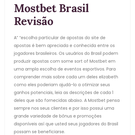
Mostbet Brasil
Revisão
A” “escolha particular de apostas do site de
apostas é bem apreciada e conhecida entre os
jogadores brasileiros. Os usuários do Brasil podem
produzir apostas com some sort of Mostbet em
uma ampla escolha de eventos esportivos. Para
comprender mais sobre cada um deles elizabeth
como eles poderiam ajudá-lo a otimizar seus
ganhos potenciais, leia as descrições de cada 1
deles que são fornecidas abaixo. A Mostbet pensa
sempre nos seus clientes e por isso possui uma
grande variedade de bônus e promoções
disponíveis así que usted seus jogadores do Brasil
possam se beneficiarse.