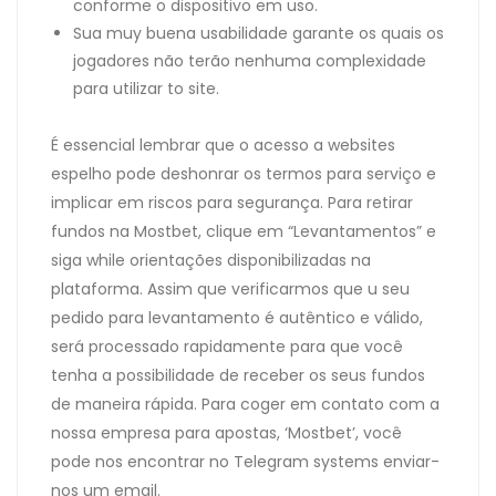
conforme o dispositivo em uso.
Sua muy buena usabilidade garante os quais os
jogadores não terão nenhuma complexidade
para utilizar to site.
É essencial lembrar que o acesso a websites
espelho pode deshonrar os termos para serviço e
implicar em riscos para segurança. Para retirar
fundos na Mostbet, clique em “Levantamentos” e
siga while orientações disponibilizadas na
plataforma. Assim que verificarmos que u seu
pedido para levantamento é autêntico e válido,
será processado rapidamente para que você
tenha a possibilidade de receber os seus fundos
de maneira rápida. Para coger em contato com a
nossa empresa para apostas, ‘Mostbet’, você
pode nos encontrar no Telegram systems enviar-
nos um email.