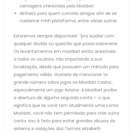
vantagens oferecidas pela Mostbet.
dinheiro para quem convida amigos afin de se
cadastrar mhh plataforma, entre várias outras
Estaremos sempre disponíveis” “pra auxiliar com
qualquer dúvida ou questão que possa sobrevenir.
Os levantamentos em mostbet estão acessíveis
a todos os usuários, não importando a sua
localização, desde que possuam um método para
pagamento válido. Gostaria de mencionar to
grande número sobre jogos no Mostbet Casino,
especialmente um jogo Aviator. A Mostbet proíbe
a abertura de alguma segunda conta — o que
significa que se você tem atualmente uma conta
Mostbet, você não tem permissão para criar outra
conta. Isso é feito para evitar grandes abusos do
sistema e violações dos Termos elizabeth