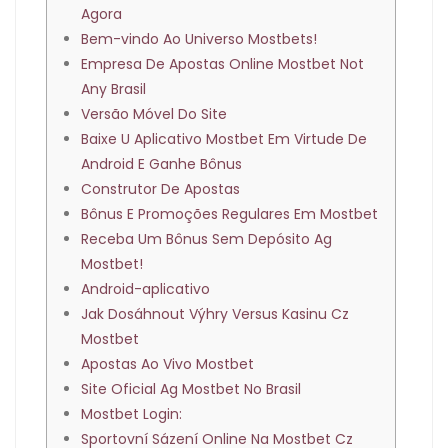
Agora
Bem-vindo Ao Universo Mostbets!
Empresa De Apostas Online Mostbet Not
Any Brasil
Versão Móvel Do Site
Baixe U Aplicativo Mostbet Em Virtude De
Android E Ganhe Bônus
Construtor De Apostas
Bônus E Promoções Regulares Em Mostbet
Receba Um Bônus Sem Depósito Ag
Mostbet!
Android-aplicativo
Jak Dosáhnout Výhry Versus Kasinu Cz
Mostbet
Apostas Ao Vivo Mostbet
Site Oficial Ag Mostbet No Brasil
Mostbet Login:
Sportovní Sázení Online Na Mostbet Cz