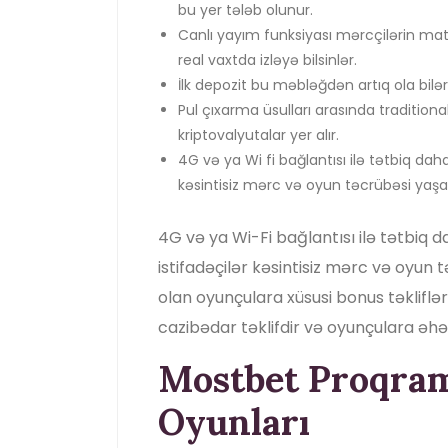
bu yer tələb olunur.
Canlı yayım funksiyası mərcçilərin matç
real vaxtda izləyə bilsinlər.
İlk depozit bu məbləğdən artıq ola bilə
Pul çıxarma üsulları arasında traditiona
kriptovalyutalar yer alır.
4G və ya Wi fi bağlantısı ilə tətbiq daha
kəsintisiz mərc və oyun təcrübəsi yaşay
4G və ya Wi-Fi bağlantısı ilə tətbiq d
istifadəçilər kəsintisiz mərc və oyu
olan oyunçulara xüsusi bonus təkliflər
cazibədar təklifdir və oyunçulara əhəm
Mostbet Proqra
Oyunları