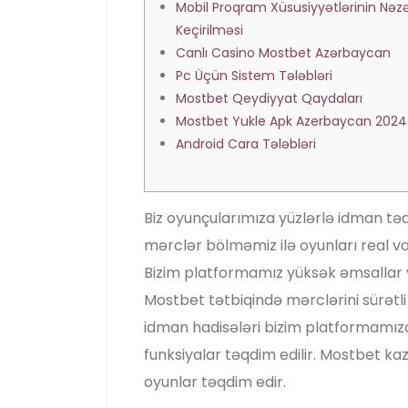
Mobil Proqram Xüsusiyyətlərinin Nəz
Keçirilməsi
Canlı Casino Mostbet Azərbaycan
Pc Üçün Sistem Tələbləri
Mostbet Qeydiyyat Qaydaları
Mostbet Yukle Apk Azerbaycan 2024
Android Cara Tələbləri
Biz oyunçularımıza yüzlərlə idman tə
mərclər bölməmiz ilə oyunları real
Bizim platformamız yüksək əmsallar və
Mostbet tətbiqində mərclərini sürətli 
idman hadisələri bizim platformamız
funksiyalar təqdim edilir. Mostbet ka
oyunlar təqdim edir.