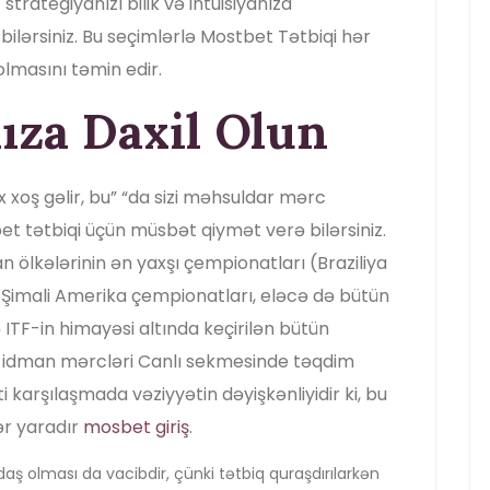
strategiyanızı bilik və intuisiyanıza
bilərsiniz. Bu seçimlərlə Mostbet Tətbiqi hər
lmasını təmin edir.
ıza Daxil Olun
 xoş gəlir, bu” “da sizi məhsuldar mərc
et tətbiqi üçün müsbət qiymət verə bilərsiniz.
n ölkələrinin ən yaxşı çempionatları (Braziliya
ə Şimali Amerika çempionatları, eləcə də bütün
ITF-in himayəsi altında keçirilən bütün
n idman mərcləri Canlı sekmesinde təqdim
i karşılaşmada vəziyyətin dəyişkənliyidir ki, bu
ər yaradır
mosbet giriş
.
 olması da vacibdir, çünki tətbiq quraşdırılarkən