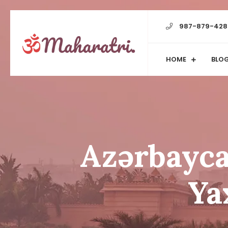
Skip
to
987-879-428
content
HOME
BLO
Azərbayca
Ya