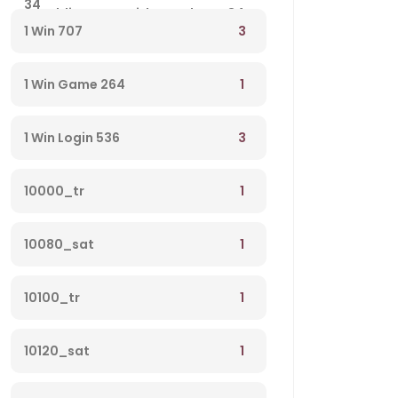
34
Gambling Bets With Mostbet – 84
make money from player 584
3
1 Win 707
1
1 Win Game 264
3
1 Win Login 536
1
10000_tr
1
10080_sat
1
10100_tr
1
10120_sat