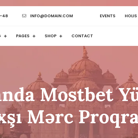
-48
INFO@DOMAIN.COM
EVENTS
HOLIS
G
PAGES
SHOP
CONTACT
nda Mostbet Y
xşı Mərc Proqr