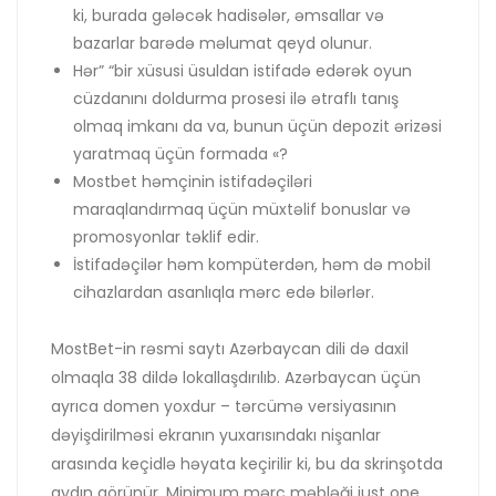
ki, burada gələcək hadisələr, əmsallar və
bazarlar barədə məlumat qeyd olunur.
Hər” “bir xüsusi üsuldan istifadə edərək oyun
cüzdanını doldurma prosesi ilə ətraflı tanış
olmaq imkanı da va, bunun üçün depozit ərizəsi
yaratmaq üçün formada «?
Mostbet həmçinin istifadəçiləri
maraqlandırmaq üçün müxtəlif bonuslar və
promosyonlar təklif edir.
İstifadəçilər həm kompüterdən, həm də mobil
cihazlardan asanlıqla mərc edə bilərlər.
MostBet-in rəsmi saytı Azərbaycan dili də daxil
olmaqla 38 dildə lokallaşdırılıb. Azərbaycan üçün
ayrıca domen yoxdur – tərcümə versiyasının
dəyişdirilməsi ekranın yuxarısındakı nişanlar
arasında keçidlə həyata keçirilir ki, bu da skrinşotda
aydın görünür. Minimum mərc məbləği just one