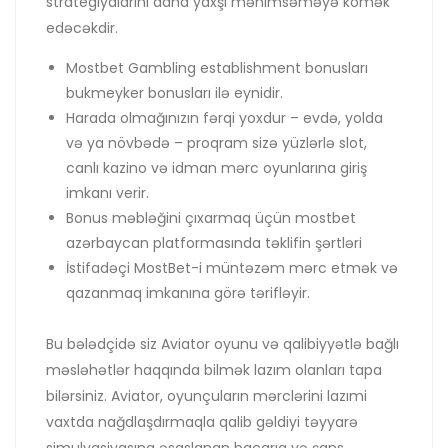
strategiyalarını daha yaxşı mənimsəməyə kömək
edəcəkdir.
Mostbet Gambling establishment bonusları
bukmeyker bonusları ilə eynidir.
Harada olmağınızın fərqi yoxdur – evdə, yolda
və ya növbədə – proqram sizə yüzlərlə slot,
canlı kazino və idman mərc oyunlarına giriş
imkanı verir.
Bonus məbləğini çıxarmaq üçün mostbet
azərbaycan platformasında təklifin şərtləri
İstifadəçi MostBet-i müntəzəm mərc etmək və
qazanmaq imkanına görə tərifləyir.
Bu bələdçidə siz Aviator oyunu və qalibiyyətlə bağlı
məsləhətlər haqqında bilmək lazım olanları tapa
bilərsiniz. Aviator, oyunçuların mərclərini lazımi
vaxtda nağdlaşdırmaqla qalib gəldiyi təyyarə