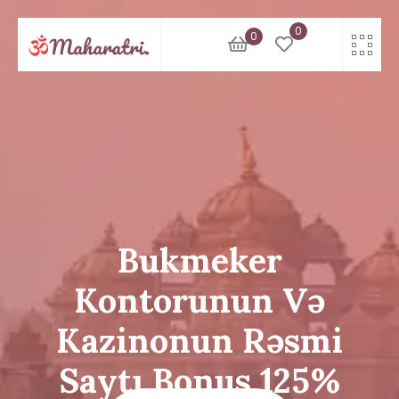
Skip
0
to
0
content
Bukmeker
Kontorunun Və
Kazinonun Rəsmi
Saytı Bonus 125%