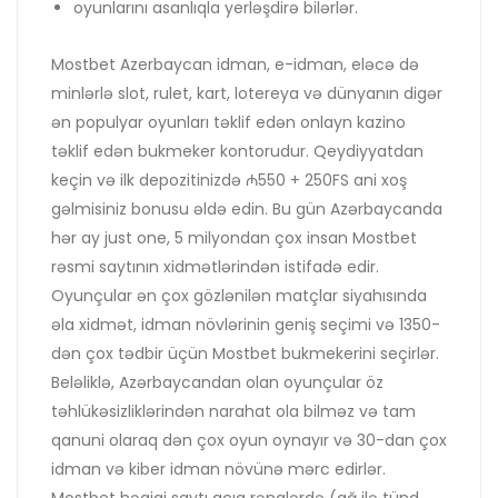
oyunlarını asanlıqla yerləşdirə bilərlər.
Mostbet Azerbaycan idman, e-idman, eləcə də
minlərlə slot, rulet, kart, lotereya və dünyanın digər
ən populyar oyunları təklif edən onlayn kazino
təklif edən bukmeker kontorudur. Qeydiyyatdan
keçin və ilk depozitinizdə ₼550 + 250FS ani xoş
gəlmisiniz bonusu əldə edin. Bu gün Azərbaycanda
hər ay just one, 5 milyondan çox insan Mostbet
rəsmi saytının xidmətlərindən istifadə edir.
Oyunçular ən çox gözlənilən matçlar siyahısında
əla xidmət, idman növlərinin geniş seçimi və 1350-
dən çox tədbir üçün Mostbet bukmekerini seçirlər.
Beləliklə, Azərbaycandan olan oyunçular öz
təhlükəsizliklərindən narahat ola bilməz və tam
qanuni olaraq dən çox oyun oynayır və 30-dan çox
idman və kiber idman növünə mərc edirlər.