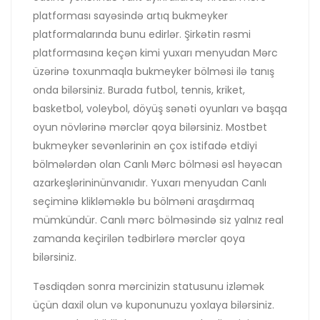
platforması sayəsində artıq bukmeyker
platformalarında bunu edirlər. Şirkətin rəsmi
platformasına keçən kimi yuxarı menyudan Mərc
üzərinə toxunmaqla bukmeyker bölməsi ilə tanış
onda bilərsiniz. Burada futbol, tennis, kriket,
basketbol, voleybol, döyüş sənəti oyunları və başqa
oyun növlərinə mərclər qoya bilərsiniz. Mostbet
bukmeyker sevənlərinin ən çox istifadə etdiyi
bölmələrdən olan Canlı Mərc bölməsi əsl həyəcan
azarkeşlərininünvanıdır. Yuxarı menyudan Canlı
seçiminə klikləməklə bu bölməni araşdırmaq
mümkündür. Canlı mərc bölməsində siz yalnız real
zamanda keçirilən tədbirlərə mərclər qoya
bilərsiniz.
Təsdiqdən sonra mərcinizin statusunu izləmək
üçün daxil olun və kuponunuzu yoxlaya bilərsiniz.