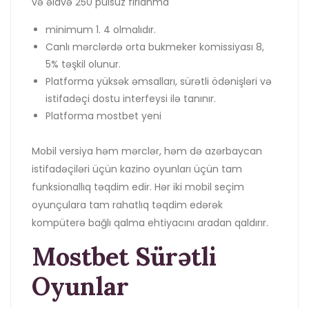
və əlavə 250 pulsuz fırlanma
minimum 1. 4 olmalıdır.
Canlı mərclərdə orta bukmeker komissiyası 8,
5% təşkil olunur.
Platforma yüksək əmsalları, sürətli ödənişləri və
istifadəçi dostu interfeysi ilə tanınır.
Platforma mostbet yeni
Mobil versiya həm mərclər, həm də azərbaycan
istifadəçiləri üçün kazino oyunları üçün tam
funksionallıq təqdim edir. Hər iki mobil seçim
oyunçulara tam rahatlıq təqdim edərək
kompüterə bağlı qalma ehtiyacını aradan qaldırır.
Mostbet Sürətli
Oyunlar