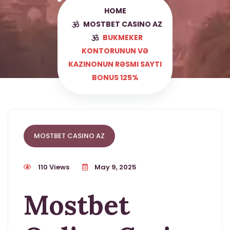
HOME
MOSTBET CASINO AZ
BUKMEKER
KONTORUNUN VƏ
KAZINONUN RƏSMI SAYTI
BONUS 125%
MOSTBET CASINO AZ
110 Views
May 9, 2025
Mostbet