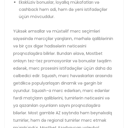
Eksklüziv bonuslar, loyallıq mükafatları və
cashback həm adi, həm də yeni istifadəçilər
üçün mövcuddur.
Yüksək əmsallar və müxtəlif mərc seçimləri
sayəsində mərcçilər yarışların, mərhələ qaliblərinin
və bir çox digər hadisələrin nəticəsini
proqnozlaşdıra bilirlər. Bundan əlavə, Mostbet
onlayn tez-tez promosyonlar və bonuslar təqdim
edərək, mərc prosesini istifadəçilər üçün daha da
cəlbedici edir. Squash, mərc həvəskarları arasında
getdikcə populyarlaşan dinamik və gərgin bir
oyundur. Squash-a mərc edərkən, mərc edənlər
fərdi matçların qaliblərini, turnirlərin nəticəsini və
ya qazanılan oyunların sayını proqnozlaşdıra
bilərlər. Most gamble AZ saytında həm beynəlxalq
turnirlər, həm də regional turnirlər mərc etmək
mümkündür. Mostbet Azərbaycan voleybol