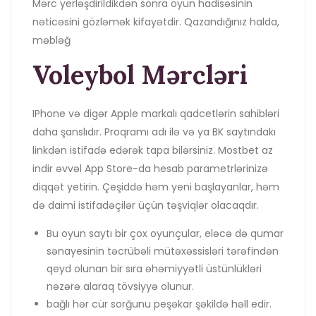
Mərc yerləşdirildikdən sonra oyun hadisəsinin
nəticəsini gözləmək kifayətdir. Qazandığınız halda,
məbləğ
Voleybol Mərcləri
IPhone və digər Apple markalı qadcetlərin sahibləri
daha şanslıdır. Proqramı adı ilə və ya BK saytındakı
linkdən istifadə edərək tapa bilərsiniz. Mostbet az
indir əvvəl App Store-da hesab parametrlərinizə
diqqət yetirin. Çeşiddə həm yeni başlayanlar, həm
də daimi istifadəçilər üçün təşviqlər olacaqdır.
Bu oyun saytı bir çox oyunçular, eləcə də qumar
sənayesinin təcrübəli mütəxəssisləri tərəfindən
qeyd olunan bir sıra əhəmiyyətli üstünlükləri
nəzərə alaraq tövsiyyə olunur.
bağlı hər cür sorğunu peşəkar şəkildə həll edir.