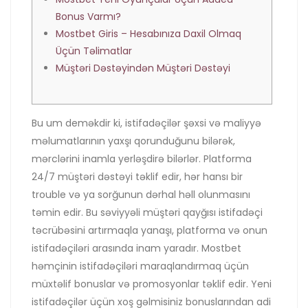
Bonus Varmı?
Mostbet Giris – Hesabınıza Daxil Olmaq
Üçün Təlimatlar
Müştəri Dəstəyindən Müştəri Dəstəyi
Bu um deməkdir ki, istifadəçilər şəxsi və maliyyə
məlumatlarının yaxşı qorunduğunu bilərək,
mərclərini inamla yerləşdirə bilərlər. Platforma
24/7 müştəri dəstəyi təklif edir, hər hansı bir
trouble və ya sorğunun dərhal həll olunmasını
təmin edir. Bu səviyyəli müştəri qayğısı istifadəçi
təcrübəsini artırmaqla yanaşı, platforma və onun
istifadəçiləri arasında inam yaradır. Mostbet
həmçinin istifadəçiləri maraqlandırmaq üçün
müxtəlif bonuslar və promosyonlar təklif edir. Yeni
istifadəçilər üçün xoş gəlmisiniz bonuslarından adi