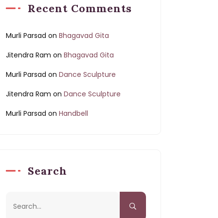
Recent Comments
Murli Parsad
on
Bhagavad Gita
Jitendra Ram
on
Bhagavad Gita
Murli Parsad
on
Dance Sculpture
Jitendra Ram
on
Dance Sculpture
Murli Parsad
on
Handbell
Search