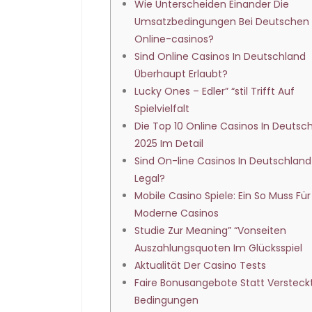
Wie Unterscheiden Einander Die
Umsatzbedingungen Bei Deutschen
Online-casinos?
Sind Online Casinos In Deutschland
Überhaupt Erlaubt?
Lucky Ones – Edler” “stil Trifft Auf
Spielvielfalt
Die Top 10 Online Casinos In Deutsc
2025 Im Detail
Sind On-line Casinos In Deutschland
Legal?
Mobile Casino Spiele: Ein So Muss Für
Moderne Casinos
Studie Zur Meaning” “Vonseiten
Auszahlungsquoten Im Glücksspiel
Aktualität Der Casino Tests
Faire Bonusangebote Statt Versteck
Bedingungen