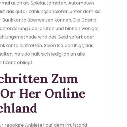
mal auch als Spielautomaten, Automaten
 ist das guter Zahlungsanbieter, unter dem Sie
hr Bankkonto überweisen können. Die Casino
sanforderung überprüfen und binnen weniger
Zahlungsmethode wird das Geld sofort oder
kkonto eintreffen. Seien Sie beruhigt, das
lten, ha sido hält sich lediglich an alle
 Lizenz obliegt.
chritten Zum
 Or Her Online
chland
nur regolare Anbieter auf dem Prüfstand