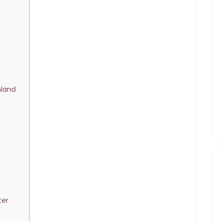
hland
ter