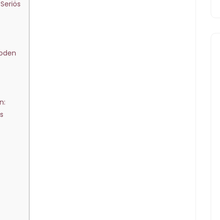
Seriös
hoden
n:
s