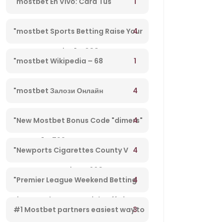
1
"mostbet En Vivo: Cara Tus
Pronósticos Sobre Directo Y Disfruta
4
"mostbet Sports Betting Raise Your
De Su Streaming" – 203
Odds Mz – 78
1
"mostbet Wikipedia – 68
4
"mostbet Залози Онлайн
Регистрация От България И Бонус
4
"New Mostbet Bonus Code "dimers"
Оферти" – 792
Unlocks $1k+ Copa America Bonus
4
"Newports Cigarettes County V
For Soccer Betting – 660
Chesterfield League Two Tv Channel,
4
"Premier League Weekend Betting
Live Steady Stream, Kick-off Time –
Offer: Bet £10 And Get £30 In Free
3
#1 Mostbet partners easiest way to