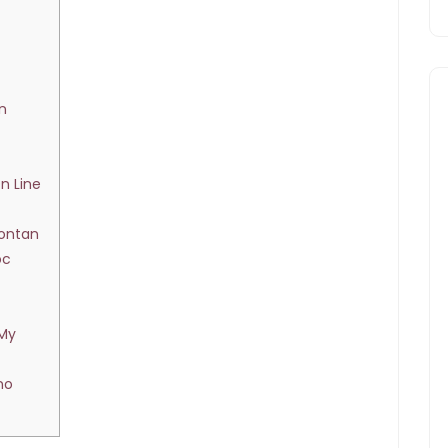
n
n Line
Fontan
oc
 My
no