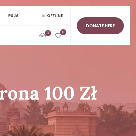
PUJA
OFFLINE
DONATE HERE
0
0
rona 100 Zł