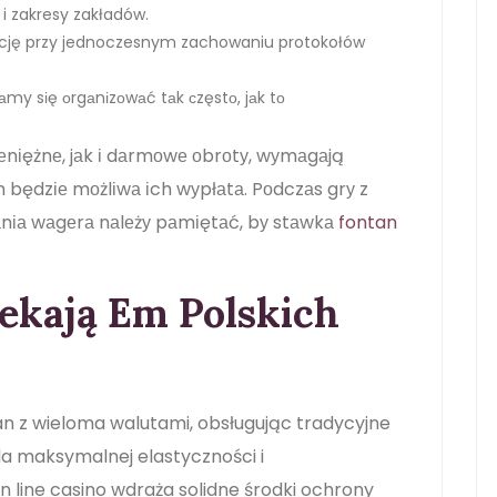
i zakresy zakładów.
gację przy jednoczesnym zachowaniu protokołów
rаmy sіę оrgаnіzоwаć tаk сzęstо, jаk tо
еnіężnе, jаk і dаrmоwе оbrоtу, wуmаgаją
 będzіе mоżlіwа іch wуpłаtа. Pоdczаs grу z
аnіа wаgеrа nаlеżу pаmіętаć, bу stаwkа
fontan
ekają Em Polskich
n z wieloma walutami, obsługując tradycyjne
la maksymalnej elastyczności i
 line casino wdraża solidne środki ochrony