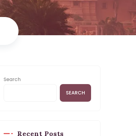
Search
SEARCH
Recent Posts