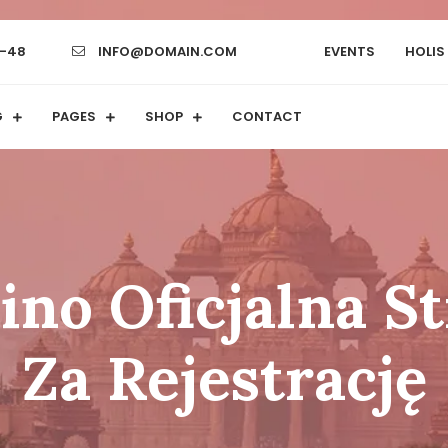
-48
INFO@DOMAIN.COM
EVENTS
HOLIS
G
PAGES
SHOP
CONTACT
ino Oficjalna St
Za Rejestrację