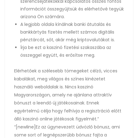
szerencsejátékokkal kapcsolatos összes fontos
információt összegyűjtsük és elérhetővé tegyük
arizona Ön számára.
A legjobb oldala kínálnak banki átutalás és
bankkártyás fizetés mellett számos digitális
pénztárcát, sőt, akár még kriptovalutákat is.
Írja be ezt a kaszinó fizetési szakaszába az
összeggel együtt, és erősítse meg.
Elérhetőek a szélesebb tömegeket célzó, vicces
kabalákat, meg világos és színes kinézetet
használó weboldalak is. Nincs kaszinó
Magyarországon, amely ne ajánlana attraktív
bónuszt a leendő új játékosainak. Ennek
egyértelmű célja hogy felhívja a regisztráció előtt
álló kaszinó online játékosok figyelmét.”
“[newline]Ez az úgynevezett üdvözlő bónusz, ami
some sort of legnépszerűbb bónusz fajta a