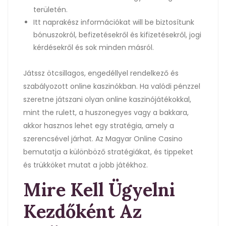
területén.
Itt naprakész információkat will be biztosítunk
bónuszokról, befizetésekről és kifizetésekről, jogi
kérdésekről és sok minden másról.
Játssz ötcsillagos, engedéllyel rendelkező és
szabályozott online kaszinókban. Ha valódi pénzzel
szeretne játszani olyan online kaszinójátékokkal,
mint the rulett, a huszonegyes vagy a bakkara,
akkor hasznos lehet egy stratégia, amely a
szerencsével járhat. Az Magyar Online Casino
bemutatja a különböző stratégiákat, és tippeket
és trükköket mutat a jobb játékhoz.
Mire Kell Ügyelni
Kezdőként Az