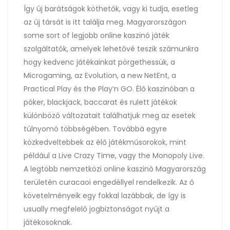
Így új barátságok köthetők, vagy ki tudja, esetleg
az új társát is itt találja meg. Magyarországon
some sort of legjobb online kaszinó játék
szolgáltatók, amelyek lehetővé teszik számunkra
hogy kedvenc játékainkat pörgethessük, a
Microgaming, az Evolution, a new NetEnt, a
Practical Play és the Play’n GO. Élő kaszinóban a
póker, blackjack, baccarat és rulett játékok
különböző változatait találhatjuk meg az esetek
túlnyomó többségében. Továbbá egyre
közkedveltebbek az élő játékműsorokok, mint
például a Live Crazy Time, vagy the Monopoly Live.
A legtöbb nemzetközi online kaszinó Magyarország
területén curacaoi engedéllyel rendelkezik. Az ő
követelményeik egy fokkal lazábbak, de így is
usually megfelelő jogbiztonságot nyújt a
játékosoknak.