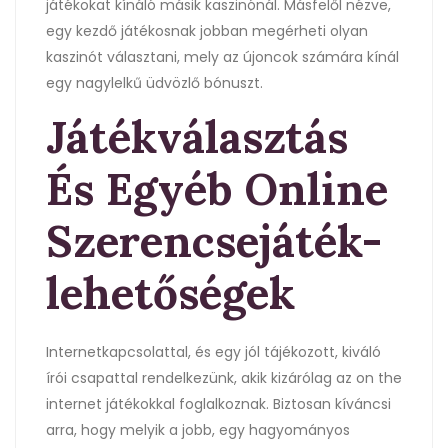
játékokat kínáló másik kaszinónál. Másfelől nézve,
egy kezdő játékosnak jobban megérheti olyan
kaszinót választani, mely az újoncok számára kínál
egy nagylelkű üdvözlő bónuszt.
Játékválasztás
És Egyéb Online
Szerencsejáték-
lehetőségek
Internetkapcsolattal, és egy jól tájékozott, kiváló
írói csapattal rendelkezünk, akik kizárólag az on the
internet játékokkal foglalkoznak. Biztosan kíváncsi
arra, hogy melyik a jobb, egy hagyományos