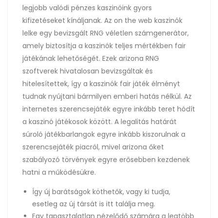
legjobb valódi pénzes kaszinóink gyors
kifizetéseket kínáljanak. Az on the web kaszinók
lelke egy bevizsgált RNG véletlen számgenerátor,
amely biztosítja a kaszinók teljes mértékben fair
játékának lehetőségét. Ezek arizona RNG
szoftverek hivatalosan bevizsgáltak és
hitelesítettek, így a kaszinók fair játék élményt
tudnak nyújtani bármilyen emberi hatás nélkül. Az
internetes szerencsejáték egyre inkább teret hódít
a kaszinó játékosok között. A legalitás határát
súroló játékbarlangok egyre inkább kiszorulnak a
szerencsejáték piacról, mivel arizona őket
szabályozó törvények egyre erősebben kezdenek
hatni a működésükre.
Így új barátságok köthetők, vagy ki tudja,
esetleg az új társát is itt találja meg.
Egy tapasztalatlan nézelődő számára a legtöbb