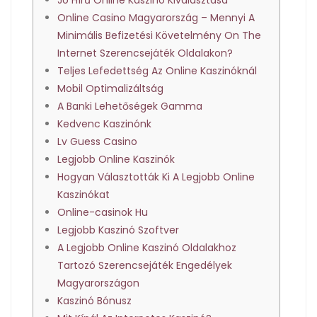
Jó Hírű Online Kaszinó Kiválasztása
Online Casino Magyarország – Mennyi A
Minimális Befizetési Követelmény On The
Internet Szerencsejáték Oldalakon?
Teljes Lefedettség Az Online Kaszinóknál
Mobil Optimalizáltság
A Banki Lehetőségek Gamma
Kedvenc Kaszinónk
Lv Guess Casino
Legjobb Online Kaszinók
Hogyan Választották Ki A Legjobb Online
Kaszinókat
Online-casinok Hu
Legjobb Kaszinó Szoftver
A Legjobb Online Kaszinó Oldalakhoz
Tartozó Szerencsejáték Engedélyek
Magyarországon
Kaszinó Bónusz