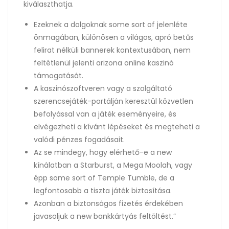
kiválaszthatja.
Ezeknek a dolgoknak some sort of jelenléte
önmagában, különösen a világos, apró betűs
felirat nélküli bannerek kontextusában, nem
feltétlenül jelenti arizona online kaszinó
támogatását.
A kaszinószoftveren vagy a szolgáltató
szerencsejáték-portálján keresztül közvetlen
befolyással van a játék eseményeire, és
elvégezheti a kívánt lépéseket és megteheti a
valódi pénzes fogadásait.
Az se mindegy, hogy elérhető-e a new
kínálatban a Starburst, a Mega Moolah, vagy
épp some sort of Temple Tumble, de a
legfontosabb a tiszta játék biztosítása.
Azonban a biztonságos fizetés érdekében
javasoljuk a new bankkártyás feltöltést.”