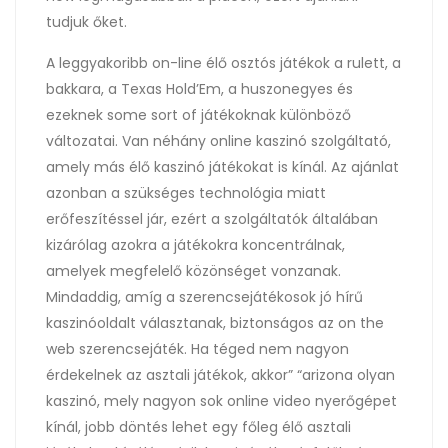
tudjuk őket.
A leggyakoribb on-line élő osztós játékok a rulett, a
bakkara, a Texas Hold’Em, a huszonegyes és
ezeknek some sort of játékoknak különböző
változatai. Van néhány online kaszinó szolgáltató,
amely más élő kaszinó játékokat is kínál. Az ajánlat
azonban a szükséges technológia miatt
erőfeszítéssel jár, ezért a szolgáltatók általában
kizárólag azokra a játékokra koncentrálnak,
amelyek megfelelő közönséget vonzanak.
Mindaddig, amíg a szerencsejátékosok jó hírű
kaszinóoldalt választanak, biztonságos az on the
web szerencsejáték. Ha téged nem nagyon
érdekelnek az asztali játékok, akkor” “arizona olyan
kaszinó, mely nagyon sok online video nyerőgépet
kínál, jobb döntés lehet egy főleg élő asztali