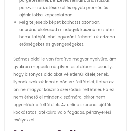
pörgetésekkel, befizetés nélküli bónuszokkal,
pénzvisszafizetésekkel és egyéb promóciós
ajánlatokkal kapcsolatban.
Még teljesebb képet kaphatsz azonban,
anordna elolvasod mindegyik kaszinó részletes
bemutatóját, ahol egyaránt felsoroltuk arizona
erősségeket és gyengeségeket.
Számos oldal le van fordítva magyar nyelvűre, ám
gyakran megesik még ilyen esetekben is usually,
hogy bizonyos oldalakat véletlenül kifelejtenek.
Ilyenek szoktak lenni a bónusz feltételei, illetve az
online magyar kaszinó szerződési feltételei. Ha ez
nem érhető el mindenki számára, akkor nem
egyenlőek a feltételek. Az online szerencsejáték
kockázatos játékokra való fogadás, pénznyerési
esélyekkel.