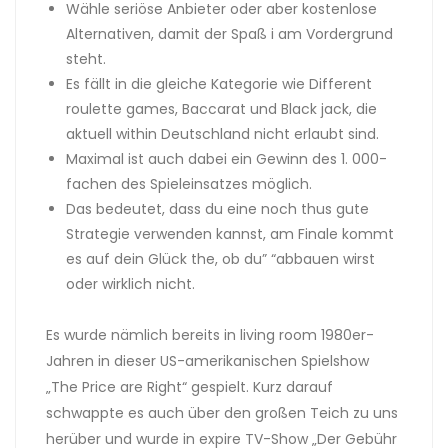
Wähle seriöse Anbieter oder aber kostenlose
Alternativen, damit der Spaß i am Vordergrund
steht.
Es fällt in die gleiche Kategorie wie Different
roulette games, Baccarat und Black jack, die
aktuell within Deutschland nicht erlaubt sind.
Maximal ist auch dabei ein Gewinn des 1. 000-
fachen des Spieleinsatzes möglich.
Das bedeutet, dass du eine noch thus gute
Strategie verwenden kannst, am Finale kommt
es auf dein Glück the, ob du” “abbauen wirst
oder wirklich nicht.
Es wurde nämlich bereits in living room 1980er-
Jahren in dieser US-amerikanischen Spielshow
„The Price are Right“ gespielt. Kurz darauf
schwappte es auch über den großen Teich zu uns
herüber und wurde in expire TV-Show „Der Gebühr