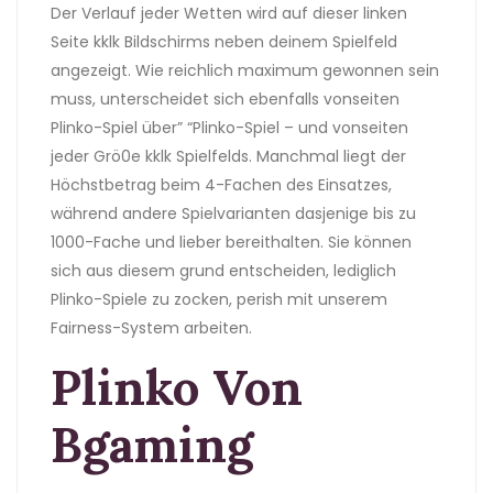
Der Verlauf jeder Wetten wird auf dieser linken
Seite kklk Bildschirms neben deinem Spielfeld
angezeigt. Wie reichlich maximum gewonnen sein
muss, unterscheidet sich ebenfalls vonseiten
Plinko-Spiel über” “Plinko-Spiel – und vonseiten
jeder Grö0e kklk Spielfelds. Manchmal liegt der
Höchstbetrag beim 4-Fachen des Einsatzes,
während andere Spielvarianten dasjenige bis zu
1000-Fache und lieber bereithalten. Sie können
sich aus diesem grund entscheiden, lediglich
Plinko-Spiele zu zocken, perish mit unserem
Fairness-System arbeiten.
Plinko Von
Bgaming