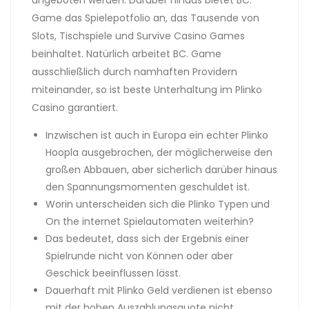
angeboten werden. Darüber hinaus bietet BC.
Game das Spielepotfolio an, das Tausende von
Slots, Tischspiele und Survive Casino Games
beinhaltet. Natürlich arbeitet BC. Game
ausschließlich durch namhaften Providern
miteinander, so ist beste Unterhaltung im Plinko
Casino garantiert.
Inzwischen ist auch in Europa ein echter Plinko
Hoopla ausgebrochen, der möglicherweise den
großen Abbauen, aber sicherlich darüber hinaus
den Spannungsmomenten geschuldet ist.
Worin unterscheiden sich die Plinko Typen und
On the internet Spielautomaten weiterhin?
Das bedeutet, dass sich der Ergebnis einer
Spielrunde nicht von Können oder aber
Geschick beeinflussen lässt.
Dauerhaft mit Plinko Geld verdienen ist ebenso
mit der hohen Auszahlungsquote nicht