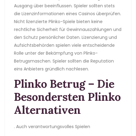
Ausgang über beeinflussen. Spieler sollten stets
die Lizenzinformationen eines Casinos überprüfen.
Nicht lizenzierte Plinko-Spiele bieten keine
rechtliche Sicherheit für Gewinnauszahlungen und
den Schutz persönlicher Daten. Lizenzierung und
Aufsichtsbehörden spielen viele entscheidende
Rolle unter der Bekämpfung von Plinko-
Betrugsmaschen. Spieler sollten die Reputation
eins Anbieters gründlich nachlesen.
Plinko Betrug – Die
Besondersten Plinko
Alternativen
. Auch verantwortungsvolles Spielen