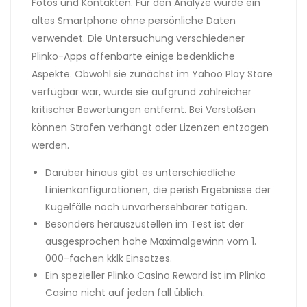
Fotos und Kontakten. Für den Analyze wurde ein
altes Smartphone ohne persönliche Daten
verwendet. Die Untersuchung verschiedener
Plinko-Apps offenbarte einige bedenkliche
Aspekte. Obwohl sie zunächst im Yahoo Play Store
verfügbar war, wurde sie aufgrund zahlreicher
kritischer Bewertungen entfernt. Bei Verstößen
können Strafen verhängt oder Lizenzen entzogen
werden.
Darüber hinaus gibt es unterschiedliche
Linienkonfigurationen, die perish Ergebnisse der
Kugelfälle noch unvorhersehbarer tätigen.
Besonders herauszustellen im Test ist der
ausgesprochen hohe Maximalgewinn vom 1.
000-fachen kklk Einsatzes.
Ein spezieller Plinko Casino Reward ist im Plinko
Casino nicht auf jeden fall üblich.