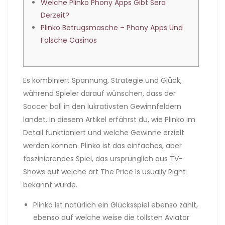
Welche Plinko Phony Apps Gibt Sera
Derzeit?
Plinko Betrugsmasche – Phony Apps Und
Falsche Casinos
Es kombiniert Spannung, Strategie und Glück,
während Spieler darauf wünschen, dass der
Soccer ball in den lukrativsten Gewinnfeldern
landet. In diesem Artikel erfährst du, wie Plinko im
Detail funktioniert und welche Gewinne erzielt
werden können. Plinko ist das einfaches, aber
faszinierendes Spiel, das ursprünglich aus TV-
Shows auf welche art The Price Is usually Right
bekannt wurde.
Plinko ist natürlich ein Glücksspiel ebenso zählt,
ebenso auf welche weise die tollsten Aviator