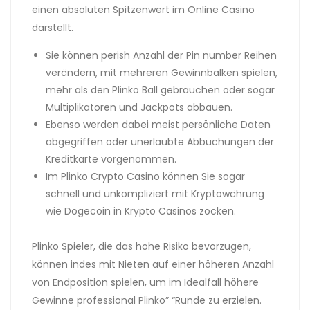
einen absoluten Spitzenwert im Online Casino
darstellt.
Sie können perish Anzahl der Pin number Reihen
verändern, mit mehreren Gewinnbalken spielen,
mehr als den Plinko Ball gebrauchen oder sogar
Multiplikatoren und Jackpots abbauen.
Ebenso werden dabei meist persönliche Daten
abgegriffen oder unerlaubte Abbuchungen der
Kreditkarte vorgenommen.
Im Plinko Crypto Casino können Sie sogar
schnell und unkompliziert mit Kryptowährung
wie Dogecoin in Krypto Casinos zocken.
Plinko Spieler, die das hohe Risiko bevorzugen,
können indes mit Nieten auf einer höheren Anzahl
von Endposition spielen, um im Idealfall höhere
Gewinne professional Plinko” “Runde zu erzielen.