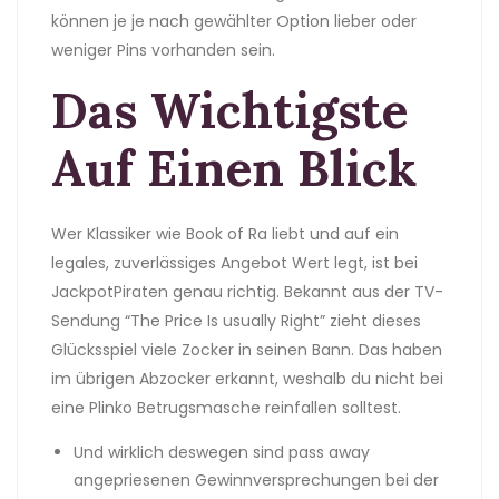
können je je nach gewählter Option lieber oder
weniger Pins vorhanden sein.
Das Wichtigste
Auf Einen Blick
Wer Klassiker wie Book of Ra liebt und auf ein
legales, zuverlässiges Angebot Wert legt, ist bei
JackpotPiraten genau richtig. Bekannt aus der TV-
Sendung “The Price Is usually Right” zieht dieses
Glücksspiel viele Zocker in seinen Bann. Das haben
im übrigen Abzocker erkannt, weshalb du nicht bei
eine Plinko Betrugsmasche reinfallen solltest.
Und wirklich deswegen sind pass away
angepriesenen Gewinnversprechungen bei der