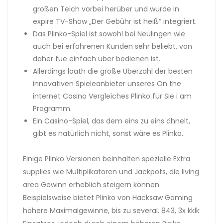
großen Teich vorbei herüber und wurde in
expire TV-Show „Der Gebühr ist heiß“ integriert.
Das Plinko-Spiel ist sowohl bei Neulingen wie
auch bei erfahrenen Kunden sehr beliebt, von
daher fue einfach über bedienen ist.
Allerdings loath die große Überzahl der besten
innovativen Spieleanbieter unseres On the
internet Casino Vergleiches Plinko für Sie i am
Programm.
Ein Casino-Spiel, das dem eins zu eins ähnelt,
gibt es natürlich nicht, sonst wäre es Plinko.
Einige Plinko Versionen beinhalten spezielle Extra
supplies wie Multiplikatoren und Jackpots, die living
area Gewinn erheblich steigern können.
Beispielsweise bietet Plinko von Hacksaw Gaming
höhere Maximalgewinne, bis zu several. 843, 3x kklk