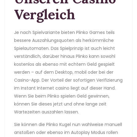
Vergleich
Je nach Spielvariante bieten Plinko Games teils
bessere Auszahlungsquoten als herkömmliche
Spielautomaten. Das Spielprinzip ist auch leicht
verständlich, darüber hinaus Plinko kann sowohl
kostenlos als ebenso mit echtem Geld gespielt
werden – auf dem Desktop, mobil oder bei der
Casino-App. Der Vorteil der sofortigen Verifizierung
im Instant Internet casino liegt auf dieser Hand.
Wenn Sie beim Plinko spielen Geld gewinnen,
können Sie dieses jetzt und ohne lange zeit
Wartezeiten auszahlen lassen.
Sie können die Plinko Kugel nun wahlweise manuell
anstoßen oder ebenso im Autoplay Modus rollen