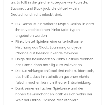
an. Es fällt in die gleiche Kategorie wie Roulette,
Baccarat und Black jack, die aktuell within
Deutschland nicht erlaubt sind.
BC. Game ist ein weiteres Krypto Casino, in dem
Ihnen verschiedenen Plinko Spiel Typen
angeboten werden.
Plinko bietet Spielern eine unterhaltsame
Mischung aus Glück, Spannung und jeder
Chance auf beeindruckende Gewinne.
Einige der besondersten Plinko Casinos rechnen
das Game doch anteilig zum Rollover an.
Die Auszahlungsschlüssel sind nahezu identisch,
das heißt, dass ihr statistisch gesehen nichts
falsch machen könnt mit eurer Entscheidung.
Dank seiner einfachen Spielweise und den
hohen Gewinnchancen loath es sich within der
Welt der Online-Casinos fest etabliert.