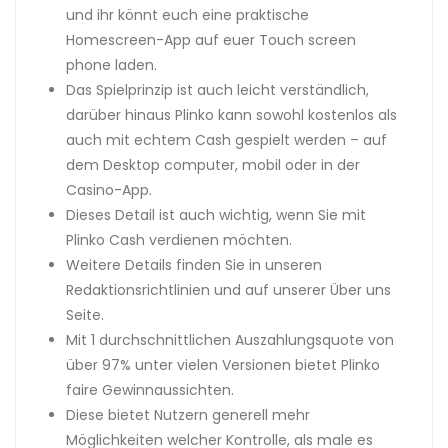
und ihr könnt euch eine praktische
Homescreen-App auf euer Touch screen
phone laden.
Das Spielprinzip ist auch leicht verständlich,
darüber hinaus Plinko kann sowohl kostenlos als
auch mit echtem Cash gespielt werden – auf
dem Desktop computer, mobil oder in der
Casino-App.
Dieses Detail ist auch wichtig, wenn Sie mit
Plinko Cash verdienen möchten.
Weitere Details finden Sie in unseren
Redaktionsrichtlinien und auf unserer Über uns
Seite.
Mit 1 durchschnittlichen Auszahlungsquote von
über 97% unter vielen Versionen bietet Plinko
faire Gewinnaussichten.
Diese bietet Nutzern generell mehr
Möglichkeiten welcher Kontrolle, als male es