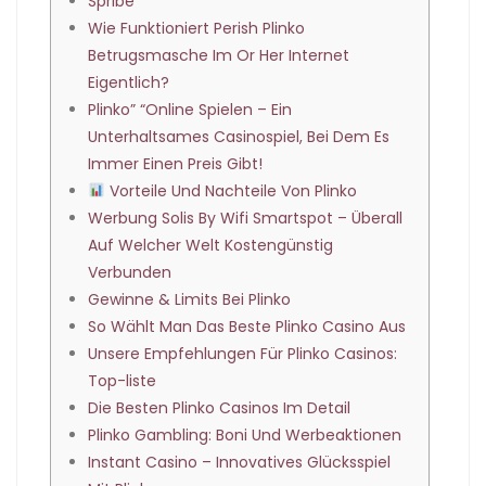
Spribe
Wie Funktioniert Perish Plinko
Betrugsmasche Im Or Her Internet
Eigentlich?
Plinko” “Online Spielen – Ein
Unterhaltsames Casinospiel, Bei Dem Es
Immer Einen Preis Gibt!
Vorteile Und Nachteile Von Plinko
Werbung Solis By Wifi Smartspot – Überall
Auf Welcher Welt Kostengünstig
Verbunden
Gewinne & Limits Bei Plinko
So Wählt Man Das Beste Plinko Casino Aus
Unsere Empfehlungen Für Plinko Casinos:
Top-liste
Die Besten Plinko Casinos Im Detail
Plinko Gambling: Boni Und Werbeaktionen
Instant Casino – Innovatives Glücksspiel