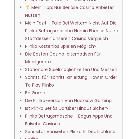
Mein Tipp: Nur Seriöse Casino Anbieter
Nutzen
Mein Fazit – Falle Bei Weitem Nicht Auf Die
Plinko Betrugsmasche Herein Ebenso Nutze
Stattdessen Unseren Casino Vergleich
Plinko Kostenlos Spielen Möglich?
Die Besten Casino-alternativen Für
Mobilgeräte
Stationäre Spielmöglichkeiten Und Messen
Schritt-für-schritt-anleitung: How In Order
To Play Plinko
Bc Game
Die Plinko-version Von Hacksaw Gaming
Ist Plinko Seriös Darüber Hinaus Sicher?
Plinko Betrugsmasche – Bogus Apps Und
Falsche Casinos
Seriosität Vonseiten Plinko In Deutschland