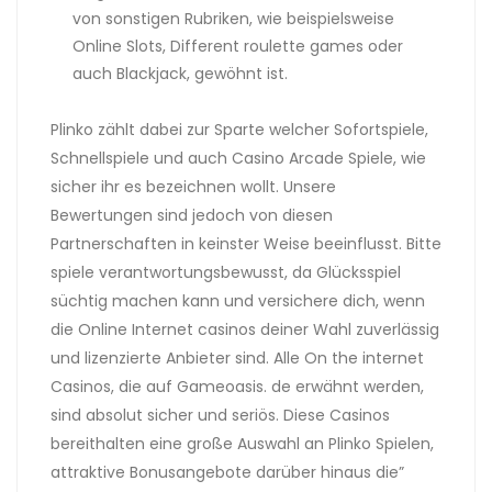
von sonstigen Rubriken, wie beispielsweise
Online Slots, Different roulette games oder
auch Blackjack, gewöhnt ist.
Plinko zählt dabei zur Sparte welcher Sofortspiele,
Schnellspiele und auch Casino Arcade Spiele, wie
sicher ihr es bezeichnen wollt. Unsere
Bewertungen sind jedoch von diesen
Partnerschaften in keinster Weise beeinflusst. Bitte
spiele verantwortungsbewusst, da Glücksspiel
süchtig machen kann und versichere dich, wenn
die Online Internet casinos deiner Wahl zuverlässig
und lizenzierte Anbieter sind. Alle On the internet
Casinos, die auf Gameoasis. de erwähnt werden,
sind absolut sicher und seriös. Diese Casinos
bereithalten eine große Auswahl an Plinko Spielen,
attraktive Bonusangebote darüber hinaus die”