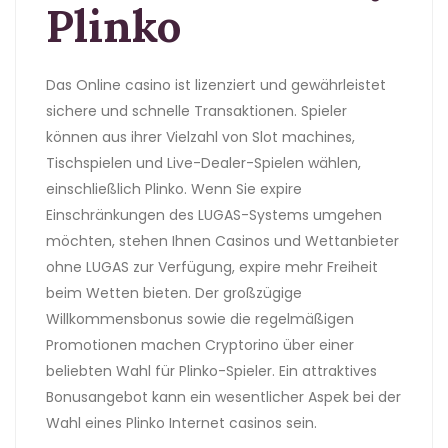
Plinko
Das Online casino ist lizenziert und gewährleistet
sichere und schnelle Transaktionen. Spieler
können aus ihrer Vielzahl von Slot machines,
Tischspielen und Live-Dealer-Spielen wählen,
einschließlich Plinko. Wenn Sie expire
Einschränkungen des LUGAS-Systems umgehen
möchten, stehen Ihnen Casinos und Wettanbieter
ohne LUGAS zur Verfügung, expire mehr Freiheit
beim Wetten bieten. Der großzügige
Willkommensbonus sowie die regelmäßigen
Promotionen machen Cryptorino über einer
beliebten Wahl für Plinko-Spieler. Ein attraktives
Bonusangebot kann ein wesentlicher Aspek bei der
Wahl eines Plinko Internet casinos sein.