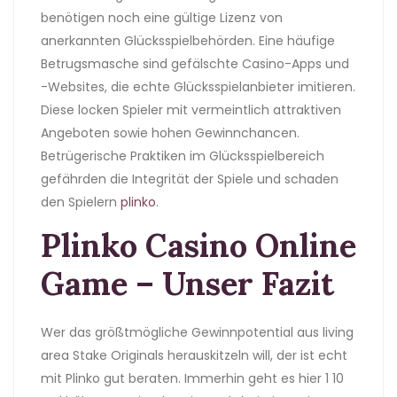
benötigen noch eine gültige Lizenz von
anerkannten Glücksspielbehörden. Eine häufige
Betrugsmasche sind gefälschte Casino-Apps und
-Websites, die echte Glücksspielanbieter imitieren.
Diese locken Spieler mit vermeintlich attraktiven
Angeboten sowie hohen Gewinnchancen.
Betrügerische Praktiken im Glücksspielbereich
gefährden die Integrität der Spiele und schaden
den Spielern
plinko
.
Plinko Casino Online
Game – Unser Fazit
Wer das größtmögliche Gewinnpotential aus living
area Stake Originals herauskitzeln will, der ist echt
mit Plinko gut beraten. Immerhin geht es hier 1 10