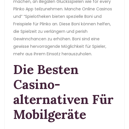
machen, an illegalen Glücksspielen wie for every
Plinko App teilzunehmen. Manche Online Casinos
und” “Spielotheken bieten spezielle Boni und
Freispiele für Plinko an. Diese Boni können helfen,
die Spielzeit zu verlängern und perish
Gewinnchancen zu erhöhen. Boni sind eine
gewisse hervorragende Möglichkeit für Spieler,
mehr aus ihrem Einsatz herauszuholen.
Die Besten
Casino-
alternativen Für
Mobilgeräte