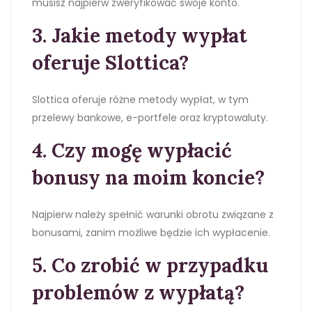
musisz najpierw zweryfikować swoje konto.
3. Jakie metody wypłat
oferuje Slottica?
Slottica oferuje różne metody wypłat, w tym
przelewy bankowe, e-portfele oraz kryptowaluty.
4. Czy mogę wypłacić
bonusy na moim koncie?
Najpierw należy spełnić warunki obrotu związane z
bonusami, zanim możliwe będzie ich wypłacenie.
5. Co zrobić w przypadku
problemów z wypłatą?