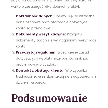
Aby uniknąć opóźnień i problemów z wypłatami,
warto przestrzegać kilku dobrych praktyk:
Dokładność danych:
Upewnij się, że wszystkie
dane osobowe oraz informacje dotyczące
konta są prawidłowe.
Dokumenty weryfikacyjne:
Przygotuj
dokumenty zgodnie z wymaganiami weryfikacji
konta.
Przeczytaj regulamin:
Zrozumienie zasad
dotyczących wypłat może pomóc uniknąć
problemów w przyszłości.
Kontakt z obsługą klienta:
W przypadku
trudności, zawsze skontaktuj się z odpowiednim
działem wsparcia.
Podsumowanie