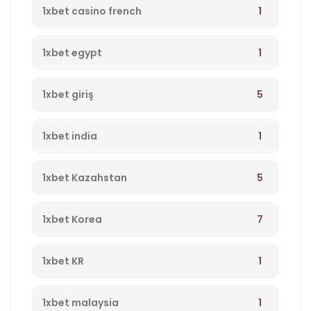
1
1xbet casino french
1
1xbet egypt
5
1xbet giriş
1
1xbet india
5
1xbet Kazahstan
7
1xbet Korea
1
1xbet KR
1
1xbet malaysia