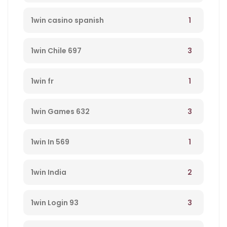
1
1win casino spanish
3
1win Chile 697
1
1win fr
3
1win Games 632
1
1win In 569
2
1win India
3
1win Login 93