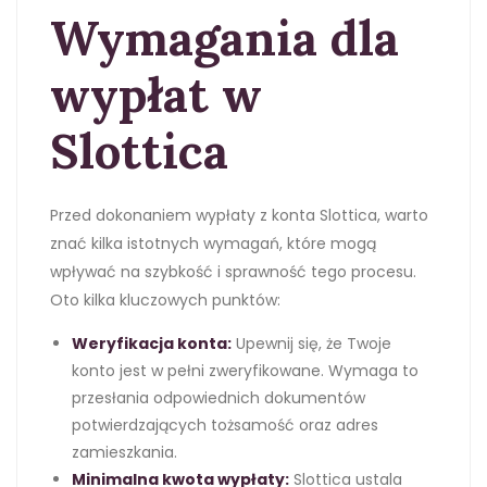
Wymagania dla
wypłat w
Slottica
Przed dokonaniem wypłaty z konta Slottica, warto
znać kilka istotnych wymagań, które mogą
wpływać na szybkość i sprawność tego procesu.
Oto kilka kluczowych punktów:
Weryfikacja konta:
Upewnij się, że Twoje
konto jest w pełni zweryfikowane. Wymaga to
przesłania odpowiednich dokumentów
potwierdzających tożsamość oraz adres
zamieszkania.
Minimalna kwota wypłaty:
Slottica ustala