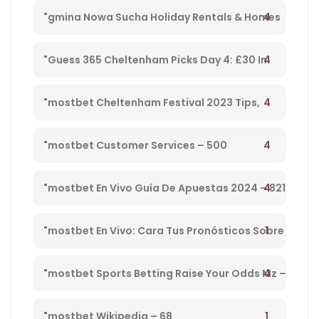
833
Cheltenham Platinum Cup 2023 – 962
4
"gmina Nowa Sucha Holiday Rentals & Homes
Masovian Voivodeship, Poland" – 330
4
"Guess 365 Cheltenham Picks Day 4: £30 In
Free Bets Code 'tsport' – 865
4
"mostbet Cheltenham Festival 2023 Tips,
Preview, Bog & Nrnb – 1
4
"mostbet Customer Services – 500
4
"mostbet En Vivo Guía De Apuestas 2024 – 821
1
"mostbet En Vivo: Cara Tus Pronósticos Sobre
Directo Y Disfruta De Su Streaming" – 203
4
"mostbet Sports Betting Raise Your Odds Mz –
78
1
"mostbet Wikipedia – 68