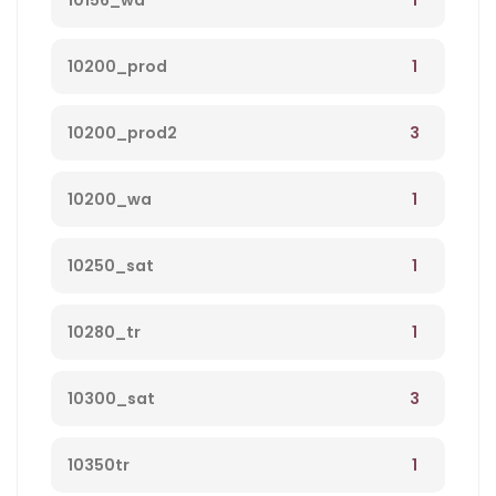
10156_wa
1
10200_prod
3
10200_prod2
1
10200_wa
1
10250_sat
1
10280_tr
3
10300_sat
1
10350tr