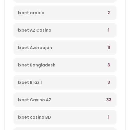
2
1xbet arabic
1
1xbet AZ Casino
11
1xbet Azerbajan
3
1xbet Bangladesh
3
1xbet Brazil
33
1xbet Casino AZ
1
1xbet casino BD