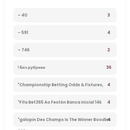
3
– 40
4
– 591
2
– 746
36
! Без рубрики
4
"Championship Betting Odds & Fixtures,
Football England – 27
4
"Fifa Bet365 Ao Festón Banca Inicial 14k
Playpix #mostbet 25 05 23 Vamos Forrar!" –
4
"galopin Des Champs Is The Winner Boodles