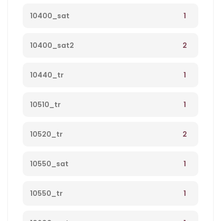
1
10400_sat
2
10400_sat2
1
10440_tr
1
10510_tr
2
10520_tr
1
10550_sat
1
10550_tr