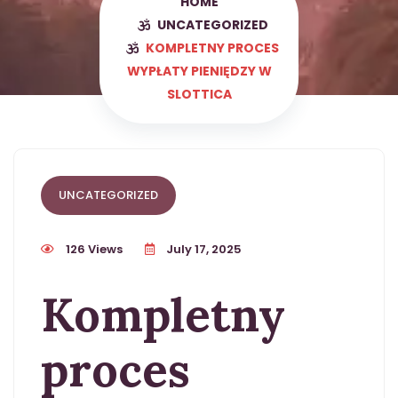
HOME
UNCATEGORIZED
KOMPLETNY PROCES
WYPŁATY PIENIĘDZY W
SLOTTICA
UNCATEGORIZED
126 Views
July 17, 2025
Kompletny
proces