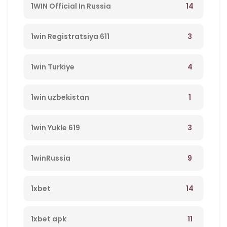
14
1WIN Official In Russia
3
1win Registratsiya 611
4
1win Turkiye
1
1win uzbekistan
3
1win Yukle 619
9
1winRussia
14
1xbet
11
1xbet apk