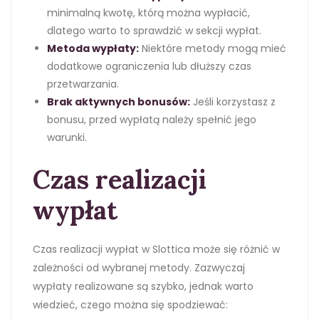
minimalną kwotę, którą można wypłacić,
dlatego warto to sprawdzić w sekcji wypłat.
Metoda wypłaty:
Niektóre metody mogą mieć
dodatkowe ograniczenia lub dłuższy czas
przetwarzania.
Brak aktywnych bonusów:
Jeśli korzystasz z
bonusu, przed wypłatą należy spełnić jego
warunki.
Czas realizacji
wypłat
Czas realizacji wypłat w Slottica może się różnić w
zależności od wybranej metody. Zazwyczaj
wypłaty realizowane są szybko, jednak warto
wiedzieć, czego można się spodziewać: