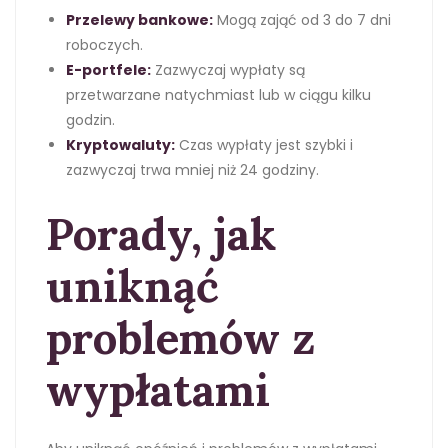
Przelewy bankowe:
Mogą zająć od 3 do 7 dni
roboczych.
E-portfele:
Zazwyczaj wypłaty są
przetwarzane natychmiast lub w ciągu kilku
godzin.
Kryptowaluty:
Czas wypłaty jest szybki i
zazwyczaj trwa mniej niż 24 godziny.
Porady, jak
uniknąć
problemów z
wypłatami