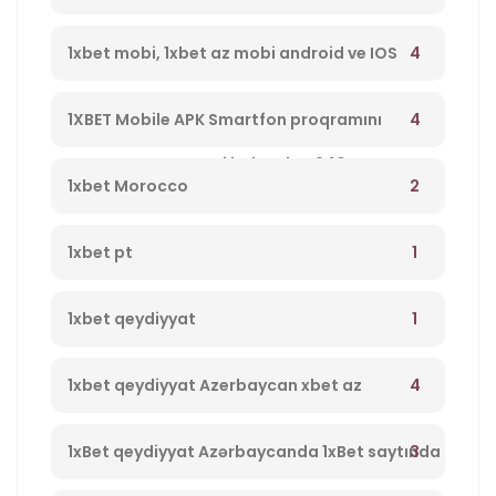
4
1xbet mobi, 1xbet az mobi android ve IOS
program yukle 1xbet Azerbaycan,1xbet az
4
1XBET Mobile APK Smartfon proqramını
merc saytı, en yaxsi bukmeker 940
yükləyin 994
2
1xbet Morocco
1
1xbet pt
1
1xbet qeydiyyat
4
1xbet qeydiyyat Azerbaycan xbet az
qeydiyyat 237
3
1xBet qeydiyyat Azərbaycanda 1xBet saytında