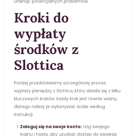
uniknąć potencjalnych problemów.
Kroki do
wypłaty
środków z
Slottica
Poniżej przedstawiamy szczegółowy proces
wypłaty pieniędzy z Slottica, który składa się z kilku
kluczowych kroków. Każdy krok jest równie ważny,
dlatego należy je wykonywać ściśle według
instrukcji.
Zaloguj się na swoje konto:
Użyj swojego
loginu i hasła, aby uzyskać dostęp do swojego