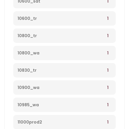
1
10600_sat
1
10600_tr
1
10800_tr
1
10800_wa
1
10830_tr
1
10900_wa
1
10985_wa
1
11000prod2